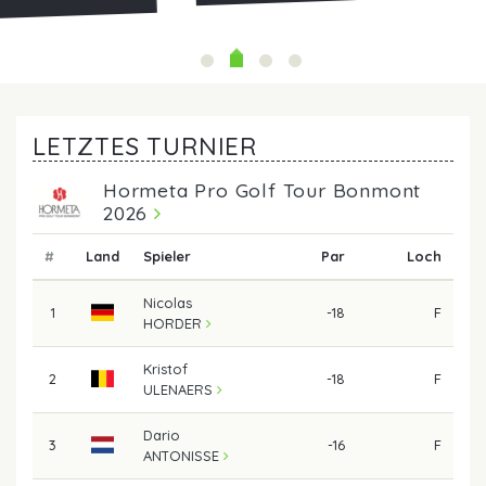
LETZTES TURNIER
Hormeta Pro Golf Tour Bonmont
2026
#
Land
Spieler
Par
Loch
Nicolas
1
-18
F
HORDER
Kristof
2
-18
F
ULENAERS
Dario
3
-16
F
ANTONISSE