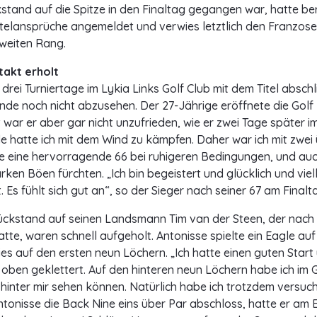
stand auf die Spitze in den Finaltag gegangen war, hatte ber
itelansprüche angemeldet und verwies letztlich den Franzos
weiten Rang.
takt erholt
drei Turniertage im Lykia Links Golf Club mit dem Titel absch
nde noch nicht abzusehen. Der 27-Jährige eröffnete die Gol
t war er aber gar nicht unzufrieden, wie er zwei Tage später im
de hatte ich mit dem Wind zu kämpfen. Daher war ich mit zwei 
gte eine hervorragende 66 bei ruhigeren Bedingungen, und auc
rken Böen fürchten. „Ich bin begeistert und glücklich und viel
. Es fühlt sich gut an“, so der Sieger nach seiner 67 am Finalt
ückstand auf seinen Landsmann Tim van der Steen, der nach 
tte, waren schnell aufgeholt. Antonisse spielte ein Eagle au
dies auf den ersten neun Löchern. „Ich hatte einen guten Star
ben geklettert. Auf den hinteren neun Löchern habe ich im 
hinter mir sehen können. Natürlich habe ich trotzdem versucht
ntonisse die Back Nine eins über Par abschloss, hatte er am 