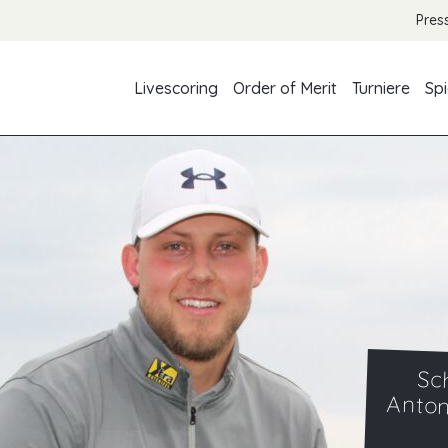
Pres
Livescoring
Order of Merit
Turniere
Spi
Sc
Anton