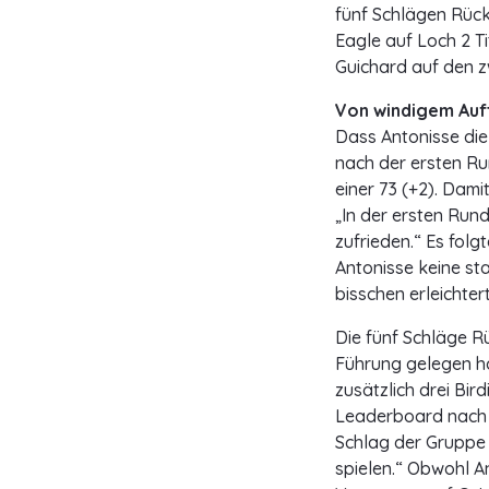
fünf Schlägen Rück
Eagle auf Loch 2 T
Guichard auf den z
Von windigem Auf
Dass Antonisse die 
nach der ersten Ru
einer 73 (+2). Dami
„In der ersten Run
zufrieden.“ Es fol
Antonisse keine sta
bisschen erleichtert
Die fünf Schläge R
Führung gelegen ha
zusätzlich drei Bir
Leaderboard nach o
Schlag der Gruppe 
spielen.“ Obwohl A