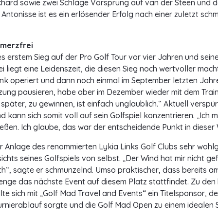
chard sowie zwei Schläge Vorsprung auf van der Steen und 
 Antonisse ist es ein erlösender Erfolg nach einer zuletzt sch
hmerzfrei
s erstem Sieg auf der Pro Golf Tour vor vier Jahren und sei
ei liegt eine Leidenszeit, die diesen Sieg noch wertvoller mach
 operiert und dann noch einmal im September letzten Jahre
tzung pausieren, habe aber im Dezember wieder mit dem Trai
päter, zu gewinnen, ist einfach unglaublich.“ Aktuell verspür
kann sich somit voll auf sein Golfspiel konzentrieren. „Ich m
eßen. Ich glaube, das war der entscheidende Punkt in dieser
er Anlage des renommierten Lykia Links Golf Clubs sehr wohlg
ichts seines Golfspiels von selbst. „Der Wind hat mir nicht ge
ch“, sagte er schmunzelnd. Umso praktischer, dass bereits am
enge das nächste Event auf diesem Platz stattfindet. Zu de
e sich mit „Golf Mad Travel and Events“ ein Titelsponsor, de
rnierablauf sorgte und die Golf Mad Open zu einem idealen 