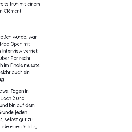
eits früh mit einem
en Clément
ließen würde, war
f Mad Open mit
 Interview verriet:
über Par recht
h im Finale musste
leicht auch ein
ag.
zwei Tagen in
f Loch 2 und
t und bin auf dem
Grunde jeden
, selbst gut zu
Ende einen Schlag