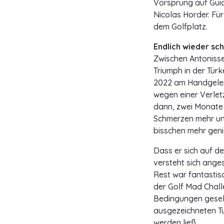
Vorsprung auf Gui
Nicolas Horder. Für
dem Golfplatz.
Endlich wieder sc
Zwischen Antonisse
Triumph in der Türk
2022 am Handgelenk
wegen einer Verle
dann, zwei Monate s
Schmerzen mehr und 
bisschen mehr geni
Dass er sich auf d
versteht sich anges
Rest war fantastis
der Golf Mad Chall
Bedingungen gesellt
ausgezeichneten Tu
werden ließ.