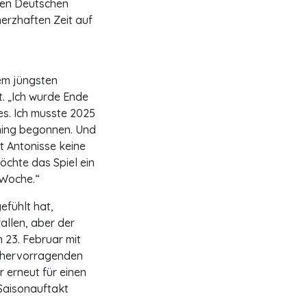
den Deutschen
merzhaften Zeit auf
nem jüngsten
t. „Ich wurde Ende
s. Ich musste 2025
ning begonnen. Und
t Antonisse keine
öchte das Spiel ein
 Woche.“
efühlt hat,
fallen, aber der
 23. Februar mit
n hervorragenden
r erneut für einen
Saisonauftakt