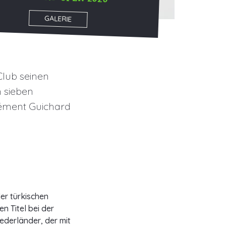
GALERIE
Club seinen
n sieben
lément Guichard
er türkischen
n Titel bei der
iederländer, der mit