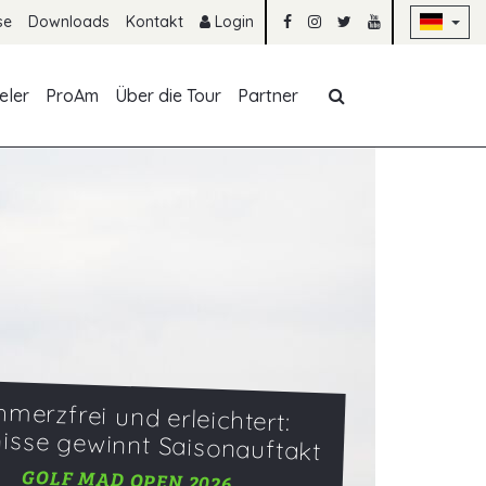
Na
se
Downloads
Kontakt
Login
Navigation übe
eler
ProAm
Über die Tour
Partner
hmerzfrei und erleichtert:
isse gewinnt Saisonauftakt
GOLF MAD OPEN 2026