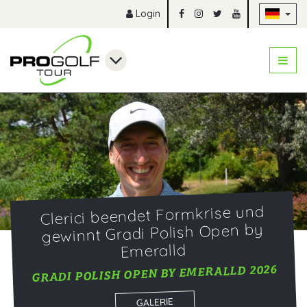
Na
Login
Clerici beendet Formkrise und
gewinnt Gradi Polish Open by
Emeralld
GRADI POLISH OPEN BY EMERALLD 2026
GALERIE