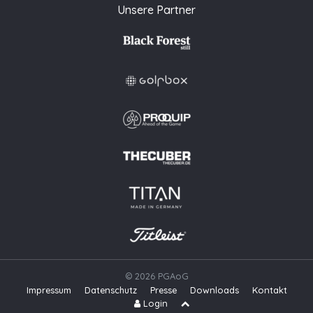
Unsere Partner
© 2026 PGAoG
Impressum
Datenschutz
Presse
Downloads
Kontakt
N
Login