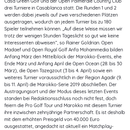
Casa Green Golf und der Open Palmeraie Country Club
drei Turniere in Casablanca statt. Die Runden 1 und 2
werden dabei jeweils auf zwei verschiedenen Plätzen
ausgetragen, wodurch an jedem Turnier bis zu 180
Spieler teilnehmen können. „Auf diese Weise müssen wir
trotz der wenigen Stunden Tageslicht so gut wie keine
Interessenten abweisen“, so Rainer Goldrian. Open
Madaef und Open Royal Golf Anfa Mohammedia bilden
Anfang März den Mittelblock der Marokko-Events, ehe
Ende März und Anfang April die Open Ocean (28. bis 30
März), die Open Tazegzout (3 bis 4. April) sowie ein
weiteres Turnier voraussichtlich in der Region Agadir (9.
bis 11. April) die Marokko-Serie 2019 abschließen. Der
Austragungsort und der Modus dieses letzten Events
standen bei Redaktionsschluss noch nicht fest, doch
feiern die Pro Golf Tour und Marokko mit diesem Turnier
ihre inzwischen zehnjährige Partnerschaft. Es ist deshalb
mit dem erhöhten Preisgeld von 40.000 Euro
ausgestattet, angedacht ist aktuell ein Matchplay-