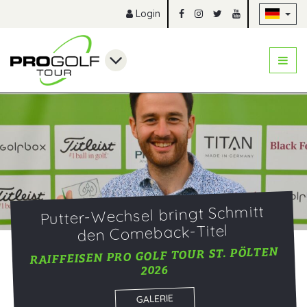
Na
Login
Putter-Wechsel bringt Schmitt
den Comeback-Titel
RAIFFEISEN PRO GOLF TOUR ST. PÖLTEN
2026
GALERIE