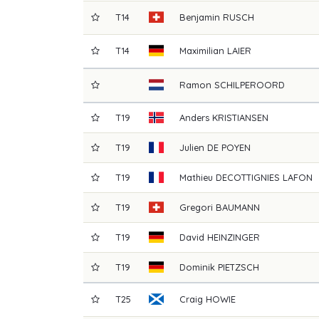
T14
Benjamin
RUSCH
T14
Maximilian
LAIER
Ramon
SCHILPEROORD
T19
Anders
KRISTIANSEN
T19
Julien
DE POYEN
T19
Mathieu
DECOTTIGNIES LAFON
T19
Gregori
BAUMANN
T19
David
HEINZINGER
T19
Dominik
PIETZSCH
T25
Craig
HOWIE