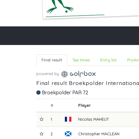
Final result
Tee times
Entry list
ProAm
powered by
Final result Broekpolder Internation
Broekpolder PAR 72
#
Player
1
Nicolas
MAHEUT
2
Christopher
MACLEAN