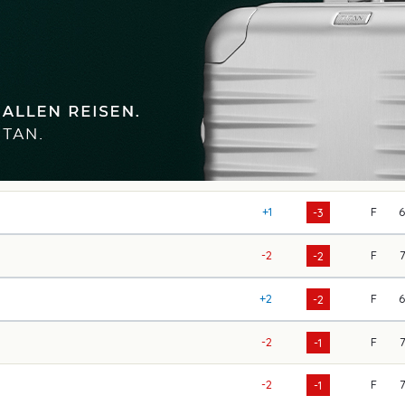
+1
F
-3
-2
F
-2
+2
F
-2
-2
F
-1
-2
F
-1