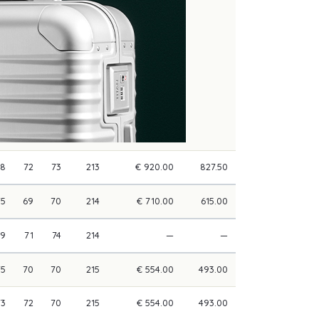
68
72
73
213
€ 920.00
827.50
75
69
70
214
€ 710.00
615.00
69
71
74
214
—
—
75
70
70
215
€ 554.00
493.00
73
72
70
215
€ 554.00
493.00