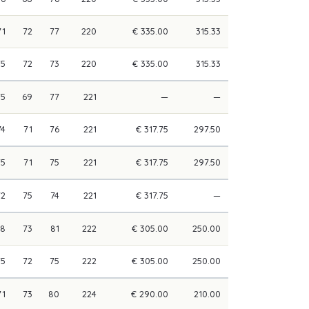
71
72
77
220
€ 335.00
315.33
75
72
73
220
€ 335.00
315.33
75
69
77
221
—
—
74
71
76
221
€ 317.75
297.50
75
71
75
221
€ 317.75
297.50
72
75
74
221
€ 317.75
—
68
73
81
222
€ 305.00
250.00
75
72
75
222
€ 305.00
250.00
71
73
80
224
€ 290.00
210.00