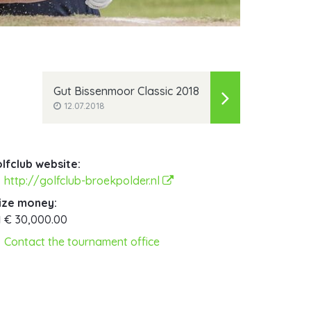
Gut Bissenmoor Classic 2018
12.07.2018
lfclub website:
http://golfclub-broekpolder.nl
ize money:
€ 30,000.00
Contact the tournament office