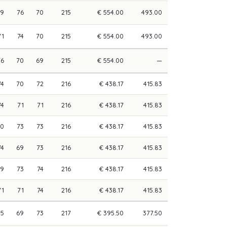
69
76
70
215
€ 554.00
493.00
71
74
70
215
€ 554.00
493.00
76
70
69
215
€ 554.00
—
74
70
72
216
€ 438.17
415.83
74
71
71
216
€ 438.17
415.83
70
73
73
216
€ 438.17
415.83
74
69
73
216
€ 438.17
415.83
69
73
74
216
€ 438.17
415.83
71
71
74
216
€ 438.17
415.83
75
69
73
217
€ 395.50
377.50