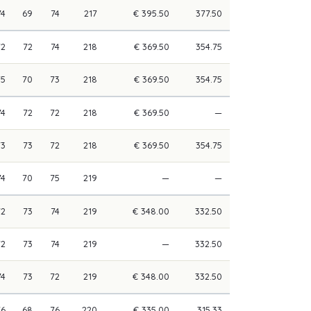
74
69
74
217
€ 395.50
377.50
72
72
74
218
€ 369.50
354.75
75
70
73
218
€ 369.50
354.75
74
72
72
218
€ 369.50
—
73
73
72
218
€ 369.50
354.75
74
70
75
219
—
—
72
73
74
219
€ 348.00
332.50
72
73
74
219
—
332.50
74
73
72
219
€ 348.00
332.50
76
68
76
220
€ 335.00
315.33