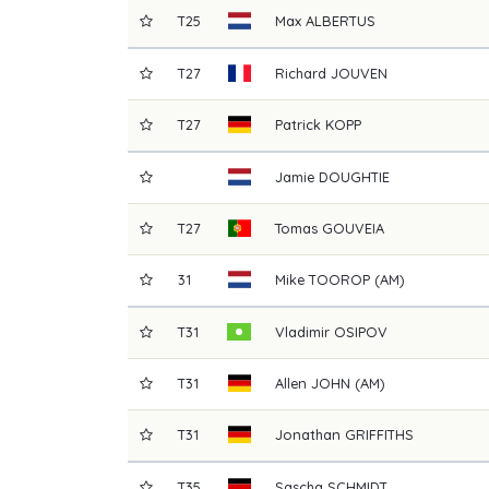
T25
Max
ALBERTUS
T27
Richard
JOUVEN
T27
Patrick
KOPP
Jamie
DOUGHTIE
T27
Tomas
GOUVEIA
31
Mike
TOOROP (AM)
T31
Vladimir
OSIPOV
T31
Allen
JOHN (AM)
T31
Jonathan
GRIFFITHS
T35
Sascha
SCHMIDT