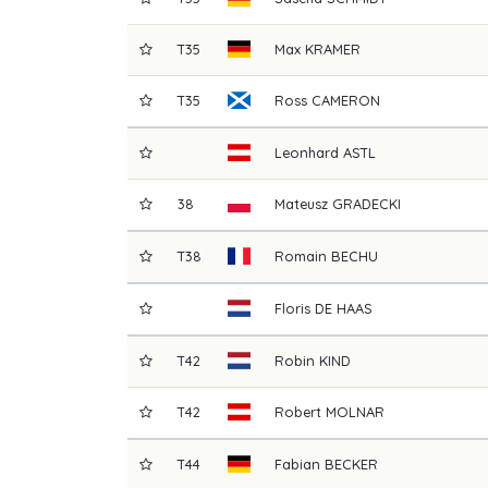
T35
Max
KRAMER
T35
Ross
CAMERON
Leonhard
ASTL
38
Mateusz
GRADECKI
T38
Romain
BECHU
Floris
DE HAAS
T42
Robin
KIND
T42
Robert
MOLNAR
T44
Fabian
BECKER