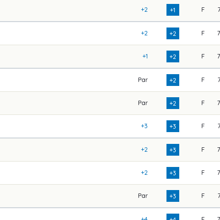
+2
F
+1
+2
F
+2
+1
F
+2
Par
F
+2
Par
F
+2
+3
F
+3
+2
F
+3
+2
F
+3
Par
F
+3
+4
F
+4