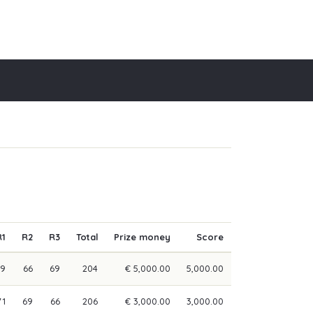
R1
R2
R3
Total
Prize money
Score
69
66
69
204
€ 5,000.00
5,000.00
71
69
66
206
€ 3,000.00
3,000.00