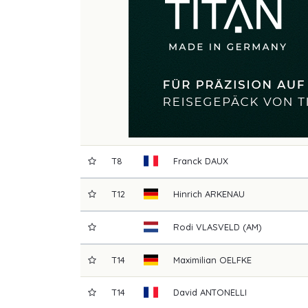
T8
Franck
DAUX
T12
Hinrich
ARKENAU
Rodi
VLASVELD (AM)
T14
Maximilian
OELFKE
T14
David
ANTONELLI