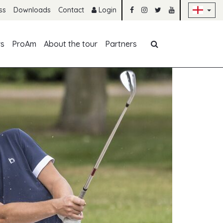
Sk
ss
Downloads
Contact
Login
Skip navigation
rs
ProAm
About the tour
Partners