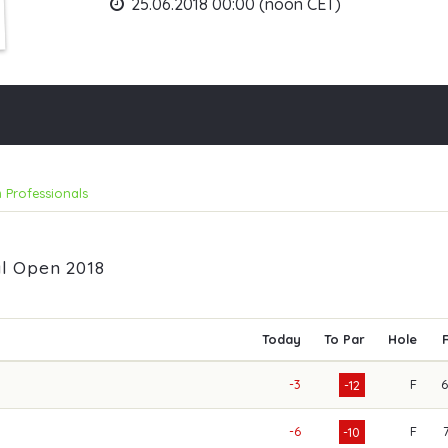
25.06.2018 00:00 (noon CET)
 Professionals
al Open 2018
Today
To Par
Hole
-3
F
-12
-6
F
-10