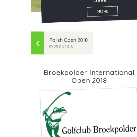
career...
MORE
Polish Open 2018
25.06.2018
Broekpolder International
Open 2018