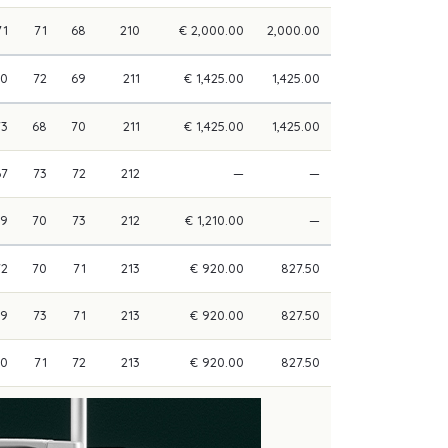
71
71
68
210
€ 2,000.00
2,000.00
70
72
69
211
€ 1,425.00
1,425.00
73
68
70
211
€ 1,425.00
1,425.00
67
73
72
212
—
—
69
70
73
212
€ 1,210.00
—
72
70
71
213
€ 920.00
827.50
69
73
71
213
€ 920.00
827.50
70
71
72
213
€ 920.00
827.50