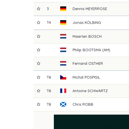
3
Dennis
MEYERROSE
T4
Jonas
KÖLBING
Maarten
BOSCH
Philip
BOOTSMA (AM)
Fernand
OSTHER
T8
Michal
POSPISIL
T8
Antoine
SCHWARTZ
T8
Chris
ROBB