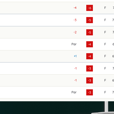
-4
F
-6
-3
F
-5
-2
F
-5
Par
F
-4
+1
F
-4
-1
F
-3
-1
F
-3
Par
F
-3