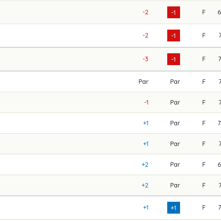
-2
F
-1
-2
F
-1
-3
F
-1
Par
Par
F
-1
Par
F
+1
Par
F
+1
Par
F
+2
Par
F
+2
Par
F
+1
F
+1