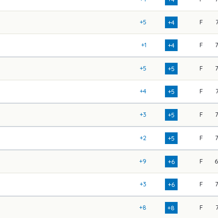
+5
F
+4
+1
F
+4
+5
F
+5
+4
F
+5
+3
F
+5
+2
F
+5
+9
F
+6
+3
F
+6
+8
F
+8