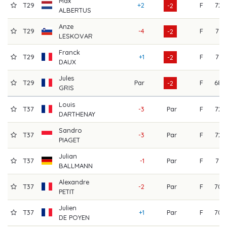
Max
T29
+2
F
72
-2
ALBERTUS
Anze
T29
-4
F
71
-2
LESKOVAR
Franck
T29
+1
F
71
-2
DAUX
Jules
T29
Par
F
68
-2
GRIS
Louis
T37
-3
Par
F
72
DARTHENAY
Sandro
T37
-3
Par
F
72
PIAGET
Julian
T37
-1
Par
F
71
BALLMANN
Alexandre
T37
-2
Par
F
70
PETIT
Julien
T37
+1
Par
F
70
DE POYEN