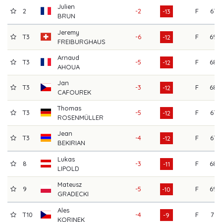
Julien
2
-2
F
67
-13
BRUN
Jeremy
T3
-6
F
69
-12
FREIBURGHAUS
Arnaud
T3
-5
F
68
-12
AHOUA
Jan
T3
-3
F
68
-12
CAFOUREK
Thomas
T3
-5
F
67
-12
ROSENMÜLLER
Jean
T3
-4
F
67
-12
BEKIRIAN
Lukas
8
-3
F
68
-11
LIPOLD
Mateusz
9
-5
F
69
-10
GRADECKI
Ales
T10
-4
F
71
-9
KORINEK