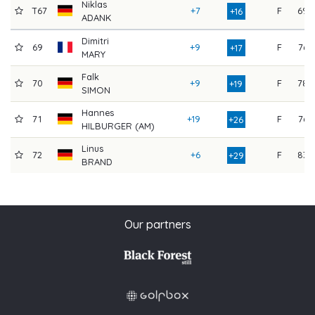
Niklas
T67
+7
F
69
+16
ADANK
Dimitri
69
+9
F
76
+17
MARY
Falk
70
+9
F
78
+19
SIMON
Hannes
71
+19
F
76
+26
HILBURGER (AM)
Linus
72
+6
F
83
+29
BRAND
Our partners