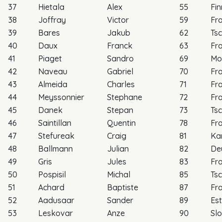
37
Hietala
Alex
55
Fi
38
Joffray
Victor
59
Fr
39
Bares
Jakub
62
Ts
40
Daux
Franck
63
Fr
41
Piaget
Sandro
69
Mo
42
Naveau
Gabriel
70
Fr
43
Almeida
Charles
71
Fr
44
Meyssonnier
Stephane
72
Fr
45
Danek
Stepan
73
Ts
46
Saintillan
Quentin
78
Fr
47
Stefureak
Craig
81
Ka
48
Ballmann
Julian
82
De
49
Gris
Jules
83
Fr
50
Pospisil
Michal
85
Ts
51
Achard
Baptiste
87
Fr
52
Aadusaar
Sander
89
Es
53
Leskovar
Anze
90
Sl