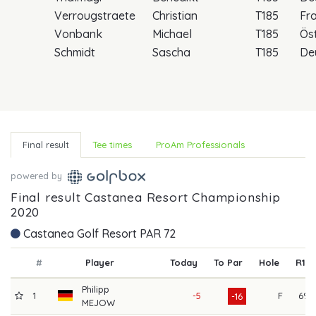
Verrougstraete
Christian
T185
Fr
Vonbank
Michael
T185
Öst
Schmidt
Sascha
T185
De
Final result
Tee times
ProAm Professionals
powered by
Final result Castanea Resort Championship
2020
Castanea Golf Resort PAR 72
#
Player
Today
To Par
Hole
R1
Philipp
1
-5
F
69
-16
MEJOW