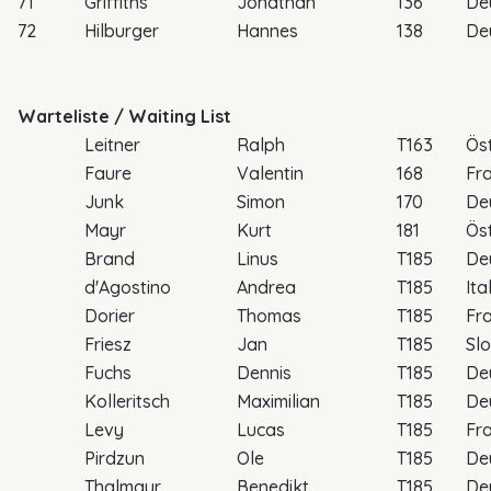
71
Griffiths
Jonathan
136
De
72
Hilburger
Hannes
138
De
Warteliste / Waiting List
Leitner
Ralph
T163
Öst
Faure
Valentin
168
Fr
Junk
Simon
170
De
Mayr
Kurt
181
Öst
Brand
Linus
T185
De
d'Agostino
Andrea
T185
Ita
Dorier
Thomas
T185
Fr
Friesz
Jan
T185
Sl
Fuchs
Dennis
T185
De
Kolleritsch
Maximilian
T185
De
Levy
Lucas
T185
Fr
Pirdzun
Ole
T185
De
Thalmayr
Benedikt
T185
De