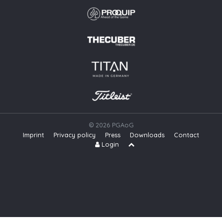
© 2026 PGAoG
Imprint
Privacy policy
Press
Downloads
Contact
S
Login