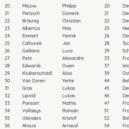
20
Mejow
Philipp
20
De
21
Pietzsch
Dominik
21
De
22
Bräunig
Christian
22
De
23
Albertus
Max
25
Ni
24
Emmert
Yannik
26
De
25
Cafourek
Jan
28
Ts
26
Galliano
Luca
29
Sc
27
Petit
Alexandre
33
Fr
28
Edwards
Owen
37
Wa
29
Kluibenschädl
Alois
39
Öst
30
Van Doren
Yente
44
Be
31
Gras
Lukas
45
De
32
Lipold
Lukas
46
De
33
Pansart
Mathis
47
Fr
34
Vallaeys
Romain
51
Fr
35
Ulenaers
Kristof
52
Be
36
Ahoua
Arnaud
54
Fr