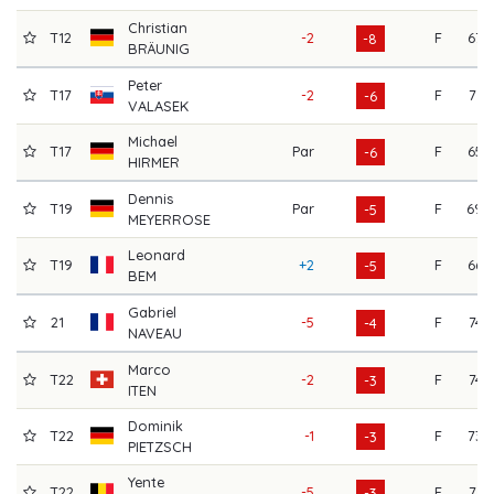
Christian
T12
-2
F
67
-8
BRÄUNIG
Peter
T17
-2
F
71
-6
VALASEK
Michael
T17
Par
F
65
-6
HIRMER
Dennis
T19
Par
F
69
-5
MEYERROSE
Leonard
T19
+2
F
66
-5
BEM
Gabriel
21
-5
F
74
-4
NAVEAU
Marco
T22
-2
F
74
-3
ITEN
Dominik
T22
-1
F
73
-3
PIETZSCH
Yente
T22
-5
F
71
-3