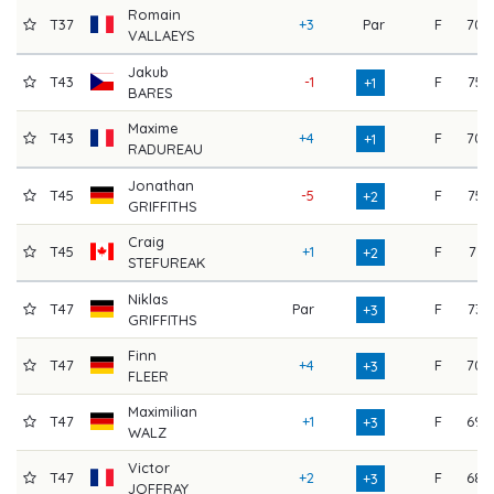
Romain
T37
+3
Par
F
70
VALLAEYS
Jakub
T43
-1
F
75
+1
BARES
Maxime
T43
+4
F
70
+1
RADUREAU
Jonathan
T45
-5
F
75
+2
GRIFFITHS
Craig
T45
+1
F
71
+2
STEFUREAK
Niklas
T47
Par
F
73
+3
GRIFFITHS
Finn
T47
+4
F
70
+3
FLEER
Maximilian
T47
+1
F
69
+3
WALZ
Victor
T47
+2
F
68
+3
JOFFRAY