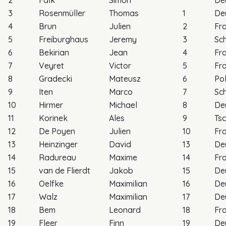
2
Falk
Simon
De
3
Rosenmüller
Thomas
1
De
4
Brun
Julien
2
Fr
5
Freiburghaus
Jeremy
3
Sc
6
Bekirian
Jean
4
Fr
7
Veyret
Victor
5
Fr
8
Gradecki
Mateusz
6
Po
9
Iten
Marco
7
Sc
10
Hirmer
Michael
8
De
11
Korinek
Ales
9
Ts
12
De Poyen
Julien
10
Fr
13
Heinzinger
David
13
De
14
Radureau
Maxime
14
Fr
15
van de Flierdt
Jakob
15
De
16
Oelfke
Maximilian
16
De
17
Walz
Maximilian
17
De
18
Bem
Leonard
18
Fr
19
Fleer
Finn
19
De