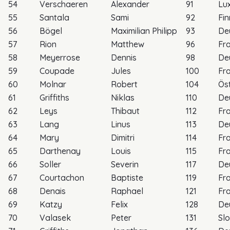
54
Verschaeren
Alexander
91
Lu
55
Santala
Sami
92
Fi
56
Bögel
Maximilian Philipp
93
De
57
Rion
Matthew
96
Fr
58
Meyerrose
Dennis
98
De
59
Coupade
Jules
100
Fr
60
Molnar
Robert
104
Öst
61
Griffiths
Niklas
110
De
62
Leys
Thibaut
112
Fr
63
Lang
Linus
113
De
64
Mary
Dimitri
114
Fr
65
Darthenay
Louis
115
Fr
66
Soller
Severin
117
De
67
Courtachon
Baptiste
119
Fr
68
Denais
Raphael
121
Fr
69
Katzy
Felix
128
De
70
Valasek
Peter
131
Sl