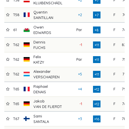
+7
KLUIBENSCHÄDL
Quentin
T58
+2
F
74
+7
SAINTILLAN
Owen
61
Par
F
76
+8
EDWARDS
Dennis
T62
-1
F
82
+11
FUCHS
Felix
T62
Par
F
75
+11
KATZY
Alexander
T62
+5
F
71
+11
VERSCHAEREN
Raphael
T65
+4
F
79
+12
DENAIS
Jakob
T65
-1
F
76
+12
VAN DE FLIERDT
Sami
T67
+3
F
78
+16
SANTALA