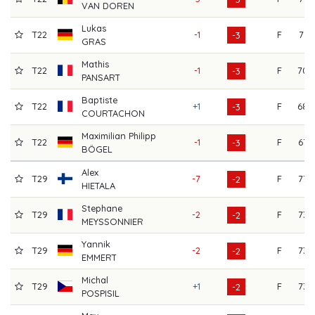
VAN DOREN
Lukas
T22
-1
F
71
-3
GRAS
Mathis
T22
-1
F
70
-3
PANSART
Baptiste
T22
+1
F
68
-3
COURTACHON
Maximilian Philipp
T22
-1
F
67
-3
BÖGEL
Alex
T29
-7
F
77
-2
HIETALA
Stephane
T29
-2
F
73
-2
MEYSSONNIER
Yannik
T29
-2
F
73
-2
EMMERT
Michal
T29
+1
F
73
-2
POSPISIL