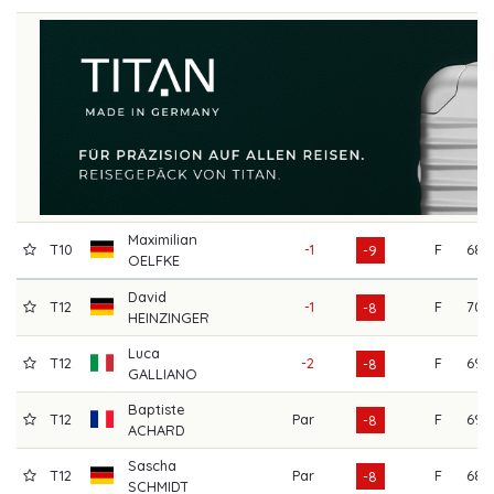
Maximilian
T10
-1
F
68
-9
OELFKE
David
T12
-1
F
70
-8
HEINZINGER
Luca
T12
-2
F
69
-8
GALLIANO
Baptiste
T12
Par
F
69
-8
ACHARD
Sascha
T12
Par
F
68
-8
SCHMIDT