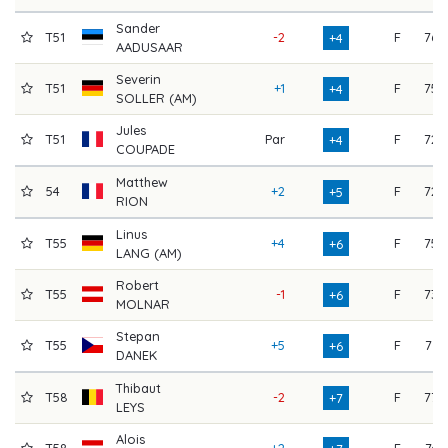
Sander
T51
-2
F
76
+4
AADUSAAR
Severin
T51
+1
F
75
+4
SOLLER (AM)
Jules
T51
Par
F
72
+4
COUPADE
Matthew
54
+2
F
72
+5
RION
Linus
T55
+4
F
75
+6
LANG (AM)
Robert
T55
-1
F
73
+6
MOLNAR
Stepan
T55
+5
F
71
+6
DANEK
Thibaut
T58
-2
F
77
+7
LEYS
Alois
T58
+2
F
74