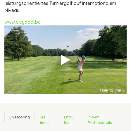
leistungsorientiertes Turniergolf auf internationalem
Niveau.
www.cleydael.be
Livescoring
Tee
Entry
ProAm
times
list
Professionals