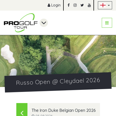
Sk
Login
Russo Open @ Cleydael 2026
The Iron Duke Belgian Open 2026
08.09.2026