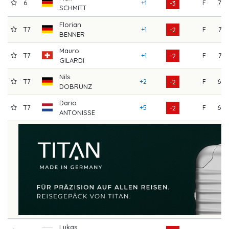
6
+1
F
72
-3
SCHMITT
Florian
T7
+1
F
71
-2
BENNER
Mauro
T7
+1
F
71
-2
GILARDI
Nils
T7
+2
F
68
-2
DOBRUNZ
Dario
T7
+5
F
68
-2
ANTONISSE
Lukas