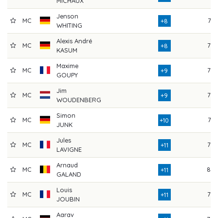
MICHAUX
Jenson
MC
74
+8
WHITING
Alexis André
MC
76
+8
KASUM
Maxime
MC
73
+9
GOUPY
Jim
MC
75
+9
WOUDENBERG
Simon
MC
74
+10
JUNK
Jules
MC
77
+11
LAVIGNE
Arnaud
MC
83
+11
GALAND
Louis
MC
76
+11
JOUBIN
Aarav