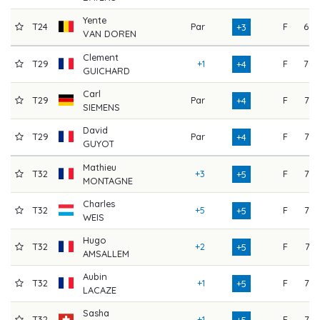
Yente
T24
Par
F
69
+3
VAN DOREN
Clement
T29
+1
F
70
+4
GUICHARD
Carl
T29
Par
F
73
+4
SIEMENS
David
T29
Par
F
73
+4
GUYOT
Mathieu
T32
+3
F
75
+5
MONTAGNE
Charles
T32
+5
F
73
+5
WEIS
Hugo
T32
+2
F
71
+5
AMSALLEM
Aubin
T32
+1
F
76
+5
LACAZE
Sasha
T32
+1
F
76
+5