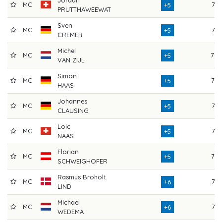
MC
74
+5
PRUTTHAWEEWAT
Sven
MC
71
+5
CREMER
Michel
MC
70
+5
VAN ZIJL
Simon
MC
73
+5
HAAS
Johannes
MC
74
+5
CLAUSING
Loic
MC
74
+5
NAAS
Florian
MC
76
+5
SCHWEIGHOFER
Rasmus Broholt
MC
74
+6
LIND
Michael
MC
71
+6
WEDEMA