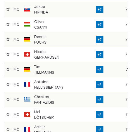
Jakub
MC
73
+7
HRINDA
Oliver
MC
76
+7
CSANYI
Dennis
MC
73
+7
FUCHS
Nicola
MC
78
+7
GERHARDSEN
Tim
MC
74
+8
TILLMANNS
Antoine
MC
77
+8
PELLISSIER (AM)
Christos
MC
72
+8
PANTAZIDIS
Mel
MC
76
+8
LÖTSCHER
Arthur
MC
75
+8