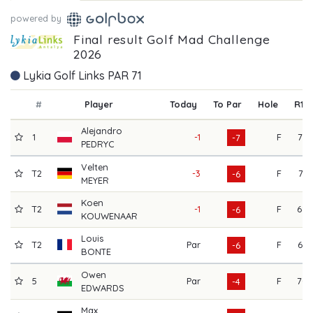
powered by
Final result Golf Mad Challenge
2026
Lykia Golf Links PAR 71
#
Player
Today
To Par
Hole
R1
Alejandro
1
-1
F
72
-7
PEDRYC
Velten
T2
-3
F
71
-6
MEYER
Koen
T2
-1
F
68
-6
KOUWENAAR
Louis
T2
Par
F
65
-6
BONTE
Owen
5
Par
F
70
-4
EDWARDS
Max