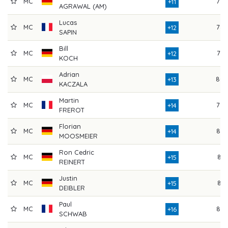
MC
79
+11
AGRAWAL (AM)
Lucas
MC
78
+12
SAPIN
Bill
MC
76
+12
KOCH
Adrian
MC
80
+13
KACZALA
Martin
MC
79
+14
FREROT
Florian
MC
82
+14
MOOSMEIER
Ron Cedric
MC
81
+15
REINERT
Justin
MC
81
+15
DEIBLER
Paul
MC
83
+16
SCHWAB