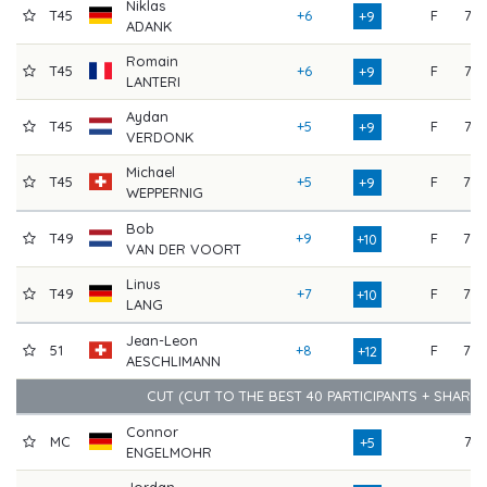
Niklas
T45
+6
F
71
+9
ADANK
Romain
T45
+6
F
71
+9
LANTERI
Aydan
T45
+5
F
74
+9
VERDONK
Michael
T45
+5
F
77
+9
WEPPERNIG
Bob
T49
+9
F
73
+10
VAN DER VOORT
Linus
T49
+7
F
73
+10
LANG
Jean-Leon
51
+8
F
77
+12
AESCHLIMANN
CUT (CUT TO THE BEST 40 PARTICIPANTS + SHARE
Connor
MC
74
+5
ENGELMOHR
Jordan