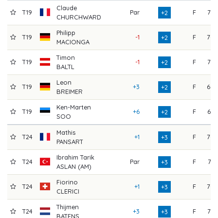
Claude
T19
Par
F
75
+2
CHURCHWARD
Philipp
T19
-1
F
70
+2
MACIONGA
Timon
T19
-1
F
72
+2
BALTL
Leon
T19
+3
F
68
+2
BREIMER
Ken-Marten
T19
+6
F
67
+2
SOO
Mathis
T24
+1
F
70
+3
PANSART
Ibrahim Tarik
T24
Par
F
74
+3
ASLAN (AM)
Fiorino
T24
+1
F
70
+3
CLERICI
Thijmen
T24
+3
F
72
+3
BATENS