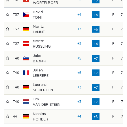
WORTELBOER
David
T37
+4
F
73
+6
TOMI
Moritz
T37
+3
F
76
+6
LAMMEL
Moritz
T37
+2
F
73
+6
RUSSLING
Jaka
T40
+5
F
75
+7
BABNIK
Julien
T40
+5
F
73
+7
LEBRERE
Laurenz
T40
+3
F
72
+7
SCHIERGEN
Tim
T40
+3
F
71
+7
VAN DER STEEN
Nicolas
44
+4
F
74
+8
HORDER