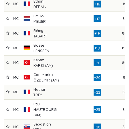
Ethan
MC
81
+16
DERAIN
Emilio
MC
82
+17
MEIJER
Rémy
MC
80
+19
TABART
Bosse
MC
80
+19
LENSSEN
Kerem
MC
80
+20
KARSI (AM)
Can Marko
MC
81
+20
ÖZDEMIR (AM)
Nathan
MC
82
+22
TREY
Paul
MC
HAUTBOURG
+25
84
(AM)
Sebastian
MC
86
+28