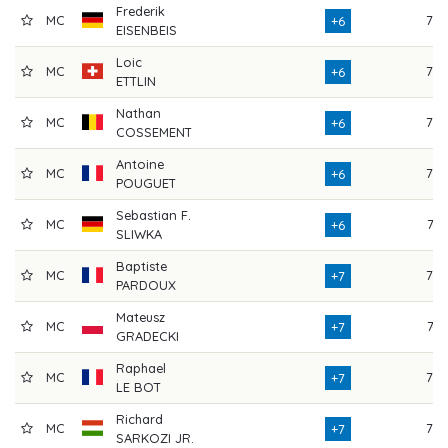
Frederik
MC
77
+6
EISENBEIS
Loic
MC
76
+6
ETTLIN
Nathan
MC
75
+6
COSSEMENT
Antoine
MC
76
+6
POUGUET
Sebastian F.
MC
74
+6
SLIWKA
Baptiste
MC
73
+7
PARDOUX
Mateusz
MC
74
+7
GRADECKI
Raphael
MC
76
+7
LE BOT
Richard
MC
77
+7
SARKOZI JR.