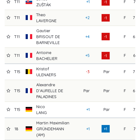
T11
+1
F
71
-1
ZUŠTÁK
Theo
T11
+2
F
70
-1
LAVERGNE
Gautier
T11
BRISOUT DE
+4
-1
F
68
BARNEVILLE
Antoine
T11
+5
F
64
-1
BACHELIER
Kristof
T15
-3
Par
F
70
ULENAERS
Alexandre
T15
D'AURELLE DE
Par
Par
F
68
PALADINES
Nico
T15
+1
Par
F
72
LANG
Martin Maximilian
18
GRÜNDEMANN
+1
+1
F
71
(AM)