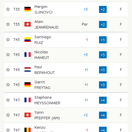
Mergim
T33
+3
F
7
+2
GJINOVCI
Alain
T33
Par
F
7
+2
JEANRENAUD
Santiago
T43
-1
F
7
+3
RUIZ
Nicolas
T43
+3
F
7
+3
MAHEUT
Paul
T43
+1
F
7
+3
BERKHOUT
Gerrit
T43
+1
F
7
+3
FREYTAG
Stephane
T47
+1
F
7
+4
MEYSSONNIER
Yann
T47
+2
F
7
+4
PFEIFFER (AM)
Kenzo
T47
-1
F
7
+4