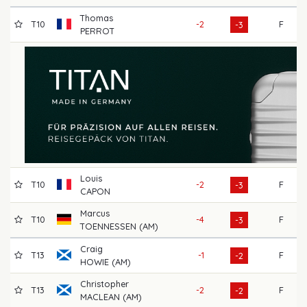
Thomas
T10
-2
F
7
-3
PERROT
Louis
T10
-2
F
7
-3
CAPON
Marcus
T10
-4
F
7
-3
TOENNESSEN (AM)
Craig
T13
-1
F
7
-2
HOWIE (AM)
Christopher
T13
-2
F
7
-2
MACLEAN (AM)