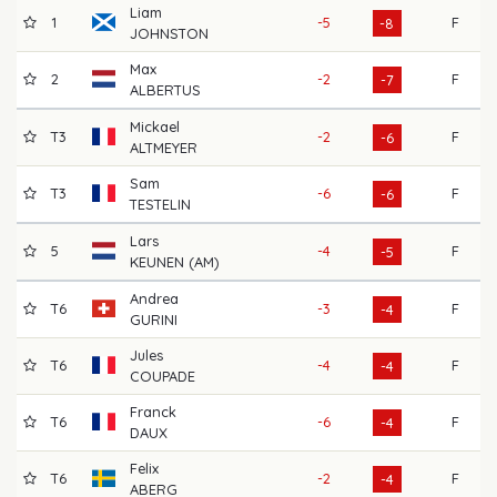
Liam
1
-5
F
6
-8
JOHNSTON
Max
2
-2
F
6
-7
ALBERTUS
Mickael
T3
-2
F
6
-6
ALTMEYER
Sam
T3
-6
F
7
-6
TESTELIN
Lars
5
-4
F
7
-5
KEUNEN (AM)
Andrea
T6
-3
F
7
-4
GURINI
Jules
T6
-4
F
7
-4
COUPADE
Franck
T6
-6
F
7
-4
DAUX
Felix
T6
-2
F
7
-4
ABERG