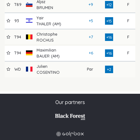
Aljaz
T89
+9
F
7
+12
BRUMEN
Yair
93
+5
F
8
+15
THALER (AM)
Christophe
T94
+7
F
8
+16
ROCHUS
Maximilian
T94
+6
F
8
+16
BAUER (AM)
Julien
WD
Par
7
+2
COSENTINO
Our partners