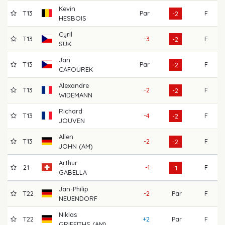
Kevin
T13
Par
F
7
-2
HESBOIS
Cyril
T13
-3
F
7
-2
SUK
Jan
T13
Par
F
7
-2
CAFOUREK
Alexandre
T13
-2
F
7
-2
WIDEMANN
Richard
T13
-4
F
7
-2
JOUVEN
Allen
T13
-2
F
7
-2
JOHN (AM)
Arthur
21
-1
F
7
-1
GABELLA
Jan-Philip
T22
-2
Par
F
7
NEUENDORF
Niklas
T22
+2
Par
F
7
GRIFFITHS (AM)