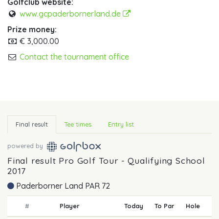
Golfclub website:
www.gcpaderbornerland.de
Prize money:
€ 3,000.00
Contact the tournament office
Final result
Tee times
Entry list
powered by
Final result Pro Golf Tour - Qualifying School
2017
Paderborner Land PAR 72
#
Player
Today
To Par
Hole
R1