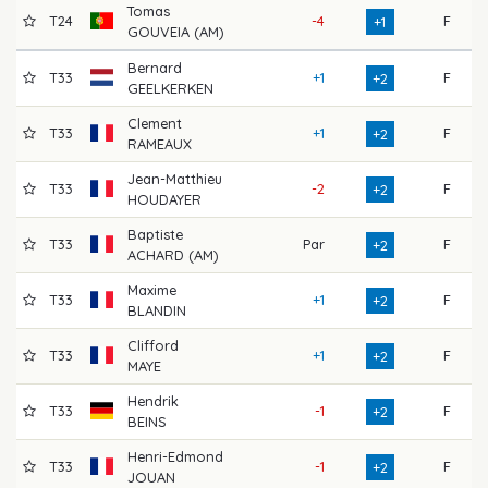
Tomas
T24
-4
F
7
+1
GOUVEIA (AM)
Bernard
T33
+1
F
7
+2
GEELKERKEN
Clement
T33
+1
F
7
+2
RAMEAUX
Jean-Matthieu
T33
-2
F
7
+2
HOUDAYER
Baptiste
T33
Par
F
7
+2
ACHARD (AM)
Maxime
T33
+1
F
7
+2
BLANDIN
Clifford
T33
+1
F
7
+2
MAYE
Hendrik
T33
-1
F
7
+2
BEINS
Henri-Edmond
T33
-1
F
7
+2
JOUAN