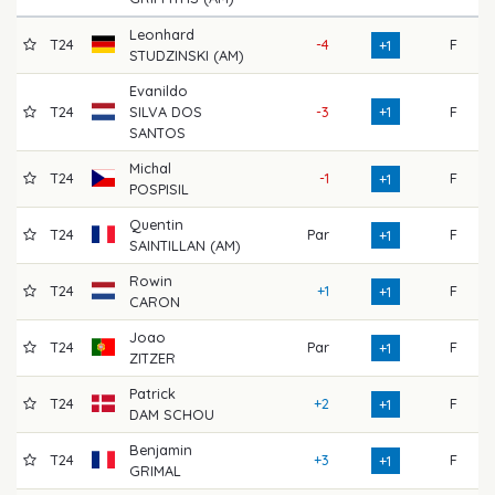
Leonhard
T24
-4
F
7
+1
STUDZINSKI (AM)
Evanildo
T24
SILVA DOS
-3
+1
F
7
SANTOS
Michal
T24
-1
F
7
+1
POSPISIL
Quentin
T24
Par
F
7
+1
SAINTILLAN (AM)
Rowin
T24
+1
F
7
+1
CARON
Joao
T24
Par
F
7
+1
ZITZER
Patrick
T24
+2
F
7
+1
DAM SCHOU
Benjamin
T24
+3
F
7
+1
GRIMAL