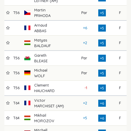
LEITNER (AM)
Martin
T56
Par
F
7
+5
PRIHODA
Arnaud
+6
F
7
+5
ABBAS
Matyas
+2
F
7
+5
BALDAUF
Gareth
T56
Par
F
7
+5
BLEASE
Michael
T56
Par
F
7
+5
WOLF
Clement
T56
-1
F
7
+5
HAUCHARD
Victor
T64
+2
F
7
+6
MARCHISET (AM)
Mikhail
T64
+5
F
7
+6
MOROZOV
Mitchell