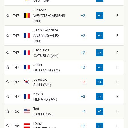
VLASSAKS
Gaetan
T47
WEYDTS-CAESENS
+2
+4
F
7
(AM)
Jean-Baptiste
T47
ANSANAY-ALEX
+2
+4
F
7
(AM)
Stanislas
T47
+2
F
7
+4
CATURLA (AM)
Julien
T47
+3
F
7
+4
DE POYEN (AM)
Jaewoo
T47
-2
F
7
+4
SHIM (AM)
Kevin
T47
+2
F
7
+4
HERARD (AM)
Ted
T56
+1
F
7
+5
COFFRON
Ralph
T56
+2
F
7
+5