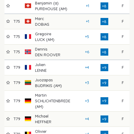
Benjamin (a)
+1
F
7
+8
PUREHOUSE (AM)
Marc
T75
+1
F
7
+8
DOBIAS
Gregoire
T75
+5
F
7
+8
LUCK (AM)
Dennis
T75
+6
F
7
+8
DEN ROOVER
Julien
T79
+4
F
7
+9
LENNE
Juozapas
T79
+3
F
7
+9
BUDRIKIS (AM)
Martin
T79
SCHLICHTENBREDE
+3
+9
F
7
(AM)
Michael
T79
+4
F
7
+9
HEFFNER
Olivier
T79
+4
F
7