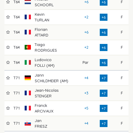
T64
+6
F
7
+6
SCHOORL
Kevin
T64
+2
F
7
+6
TURLAN
Florian
T64
+6
F
7
+6
ATTARD
Tiago
T64
+2
F
7
+6
RODRIGUES
Ludovico
T64
Par
F
7
+6
FOLLI (AM)
Jann
T71
+4
F
7
+7
SCHILDMEIER (AM)
Jean-Nicolas
T71
+3
F
7
+7
STENGER
Franck
T71
+5
F
7
+7
ARCIVAUX
Jan
T71
+4
F
7
+7
FRIESZ