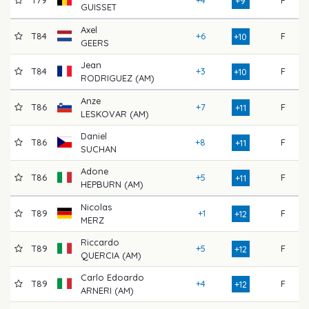
+9
GUISSET
Axel
T84
+6
F
7
+10
GEERS
Jean
T84
+3
F
7
+10
RODRIGUEZ (AM)
Anze
T86
+7
F
7
+11
LESKOVAR (AM)
Daniel
T86
+8
F
7
+11
SUCHAN
Adone
T86
+5
F
7
+11
HEPBURN (AM)
Nicolas
T89
+1
F
8
+12
MERZ
Riccardo
T89
+5
F
7
+12
QUERCIA (AM)
Carlo Edoardo
T89
+4
F
8
+12
ARNERI (AM)