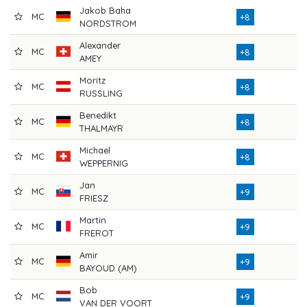
Jakob Baha
MC
+8
NORDSTROM
Alexander
MC
+8
AMEY
Moritz
MC
+8
RUSSLING
Benedikt
MC
+8
THALMAYR
Michael
MC
+8
WEPPERNIG
Jan
MC
+9
FRIESZ
Martin
MC
+9
FREROT
Amir
MC
+9
BAYOUD (AM)
Bob
MC
+9
VAN DER VOORT