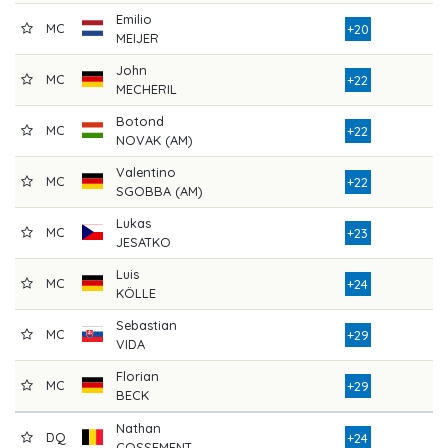
Emilio
MC
+20
MEIJER
John
MC
+22
MECHERIL
Botond
MC
+22
NOVAK (AM)
Valentino
MC
+22
SGOBBA (AM)
Lukas
MC
+23
JESATKO
Luis
MC
+24
KÖLLE
Sebastian
MC
+29
VIDA
Florian
MC
+29
BECK
Nathan
DQ
+24
COSSEMENT