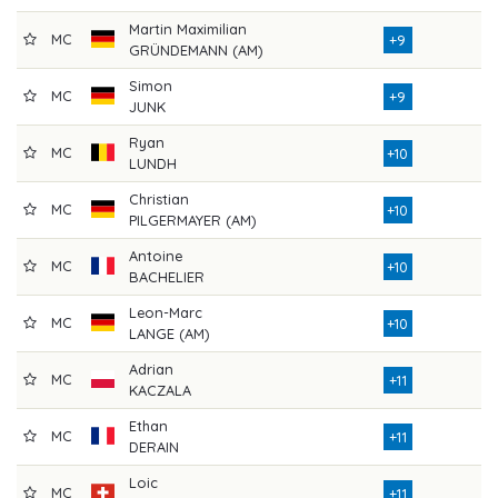
Martin Maximilian
MC
+9
GRÜNDEMANN (AM)
Simon
MC
+9
JUNK
Ryan
MC
+10
LUNDH
Christian
MC
+10
PILGERMAYER (AM)
Antoine
MC
+10
BACHELIER
Leon-Marc
MC
+10
LANGE (AM)
Adrian
MC
+11
KACZALA
Ethan
MC
+11
DERAIN
Loic
MC
+11