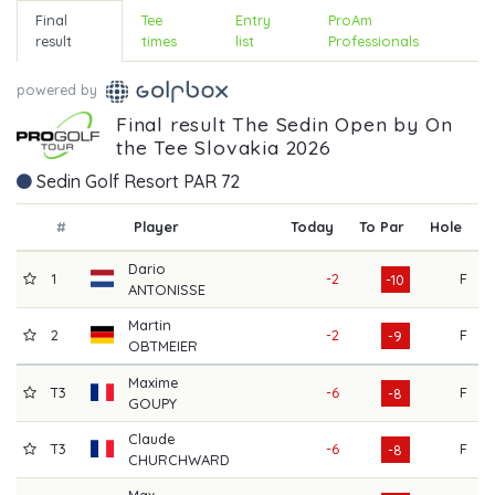
Final
Tee
Entry
ProAm
result
times
list
Professionals
powered by
Final result The Sedin Open by On
the Tee Slovakia 2026
Sedin Golf Resort PAR 72
#
Player
Today
To Par
Hole
R
Dario
1
-2
F
-10
ANTONISSE
Martin
2
-2
F
-9
OBTMEIER
Maxime
T3
-6
F
-8
GOUPY
Claude
T3
-6
F
-8
CHURCHWARD