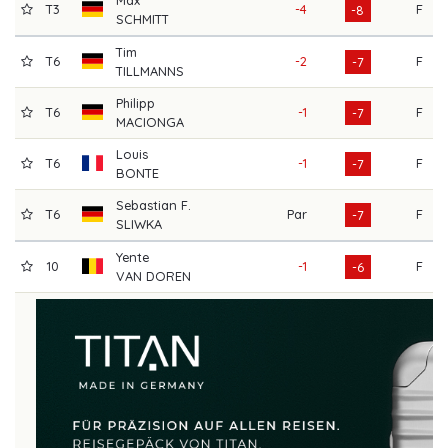
Max
T3
-4
F
-8
SCHMITT
Tim
T6
-2
F
-7
TILLMANNS
Philipp
T6
-1
F
-7
MACIONGA
Louis
T6
-1
F
-7
BONTE
Sebastian F.
T6
Par
F
-7
SLIWKA
Yente
10
-1
F
-6
VAN DOREN