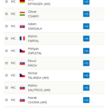
MC
+13
ERTINGER (AM)
Oliver
MC
+13
CSANYI
Adam
MC
+14
SANGALA
Martin
MC
+14
FARFAL
Matyas
MC
+14
ZAPLETAL
Pavol
MC
+15
MACH
Michal
MC
+15
TALANDA (AM)
Marko
MC
+15
SALITROS (AM)
Marek
MC
+16
CHOMA (AM)