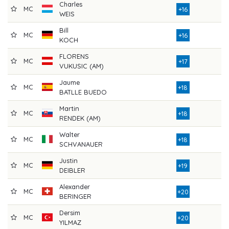
Charles
MC
+16
WEIS
Bill
MC
+16
KOCH
FLORENS
MC
+17
VUKUSIC (AM)
Jaume
MC
+18
BATLLE BUEDO
Martin
MC
+18
RENDEK (AM)
Walter
MC
+18
SCHVANAUER
Justin
MC
+19
DEIBLER
Alexander
MC
+20
BERINGER
Dersim
MC
+20
YILMAZ