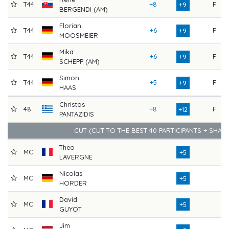
T44
+8
F
+9
BERGENDI (AM)
Florian
T44
+6
F
+9
MOOSMEIER
Mika
T44
+6
F
+9
SCHEPP (AM)
Simon
T44
+5
F
+9
HAAS
Christos
48
+8
F
+12
PANTAZIDIS
CUT (CUT TO THE BEST 40 PARTICIPANTS + SHAR
Theo
MC
+5
LAVERGNE
Nicolas
MC
+5
HORDER
David
MC
+5
GUYOT
Jim