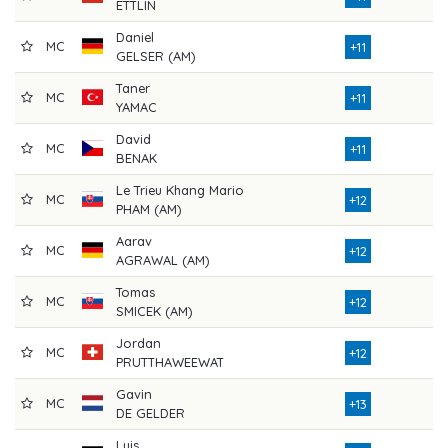
ETTLIN
Daniel
MC
+11
GELSER (AM)
Taner
MC
+11
YAMAC
David
MC
+11
BENAK
Le Trieu Khang Mario
MC
+12
PHAM (AM)
Aarav
MC
+12
AGRAWAL (AM)
Tomas
MC
+12
SMICEK (AM)
Jordan
MC
+12
PRUTTHAWEEWAT
Gavin
MC
+13
DE GELDER
Luis