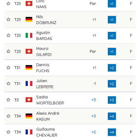
Loic
T25
Par
F
+1
NAAS
Nils
T25
+1
F
+1
DOBRUNZ
Agustin
T25
+1
F
+1
BARDAS
Mauro
T25
Par
F
+1
GILARDI
Dennis
T31
+1
F
+2
FUCHS
Julien
T31
-1
F
+2
LEBRERE
Sasha
33
+3
F
+3
WORTELBOER
Alexis André
T34
+3
F
+4
KASUM
Guillaume
T34
+2
F
+4
CHEVALIER