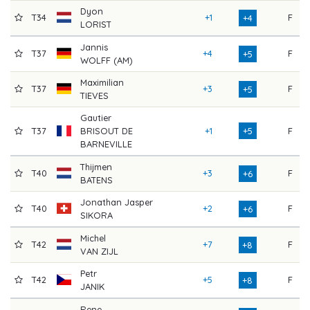
Dyon
T34
+1
F
+4
LORIST
Jannis
T37
+4
F
+5
WOLFF (AM)
Maximilian
T37
+3
F
+5
TIEVES
Gautier
T37
BRISOUT DE
+1
+5
F
BARNEVILLE
Thijmen
T40
+3
F
+6
BATENS
Jonathan Jasper
T40
+2
F
+6
SIKORA
Michel
T42
+7
F
+8
VAN ZIJL
Petr
T42
+5
F
+8
JANIK
Rene