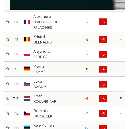
Alexandre
T11
D'AURELLE DE
-2
-5
F
PALADINES
Kristof
T11
-2
F
-5
ULENAERS
Alejandro
T11
-2
F
-5
PEDRYC
Moritz
14
-8
F
-4
LAMMEL
Jaka
T15
-1
F
-3
BABNIK
Koen
T15
-5
F
-3
KOUWENAAR
Dominik
T15
+1
F
-3
PAVOUCEK
Ken-Marten
T15
+2
F
-3