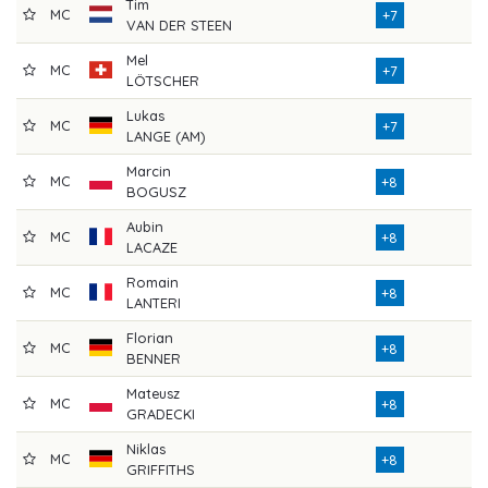
Tim
MC
+7
VAN DER STEEN
Mel
MC
+7
LÖTSCHER
Lukas
MC
+7
LANGE (AM)
Marcin
MC
+8
BOGUSZ
Aubin
MC
+8
LACAZE
Romain
MC
+8
LANTERI
Florian
MC
+8
BENNER
Mateusz
MC
+8
GRADECKI
Niklas
MC
+8
GRIFFITHS