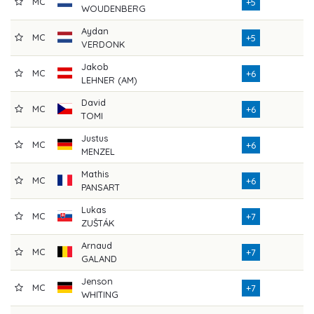
MC
+5
WOUDENBERG
Aydan
MC
+5
VERDONK
Jakob
MC
+6
LEHNER (AM)
David
MC
+6
TOMI
Justus
MC
+6
MENZEL
Mathis
MC
+6
PANSART
Lukas
MC
+7
ZUŠTÁK
Arnaud
MC
+7
GALAND
Jenson
MC
+7
WHITING