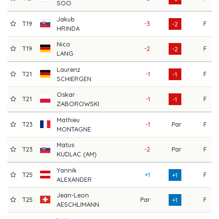
SOO
Jakub
T19
-3
F
-2
HRINDA
Nico
T19
-2
F
-2
LANG
Laurenz
T21
-1
F
-1
SCHIERGEN
Oskar
T21
-1
F
-1
ZABOROWSKI
Mathieu
T23
-1
Par
F
MONTAGNE
Matus
T23
-2
Par
F
KUDLAC (AM)
Yannik
T25
+1
F
+1
ALEXANDER
Jean-Leon
T25
Par
F
+1
AESCHLIMANN