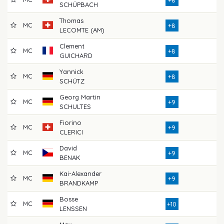
SCHÜPBACH
Thomas
MC
7
+8
LECOMTE (AM)
Clement
MC
7
+8
GUICHARD
Yannick
MC
7
+8
SCHÜTZ
Georg Martin
MC
7
+9
SCHULTES
Fiorino
MC
7
+9
CLERICI
David
MC
7
+9
BENAK
Kai-Alexander
MC
7
+9
BRANDKAMP
Bosse
MC
7
+10
LENSSEN