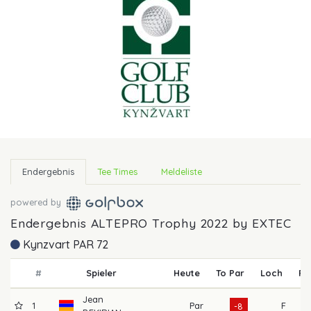
Endergebnis
Tee Times
Meldeliste
powered by
Endergebnis ALTEPRO Trophy 2022 by EXTEC
Kynzvart PAR 72
#
Spieler
Heute
To Par
Loch
R1
Jean
1
Par
F
6
-8