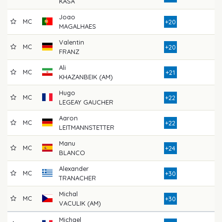
KASA
Joao
MC
8
+20
MAGALHAES
Valentin
MC
8
+20
FRANZ
Ali
MC
8
+21
KHAZANBEIK (AM)
Hugo
MC
8
+22
LEGEAY GAUCHER
Aaron
MC
8
+22
LEITMANNSTETTER
Manu
MC
8
+24
BLANCO
Alexander
MC
8
+30
TRANACHER
Michal
MC
8
+30
VACULIK (AM)
Michael