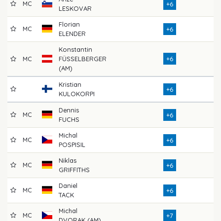
MC
7
+6
LESKOVAR
Florian
MC
7
+6
ELENDER
Konstantin
MC
FÜSSELBERGER
+6
7
(AM)
Kristian
7
+6
KULOKORPI
Dennis
MC
7
+6
FUCHS
Michal
MC
7
+6
POSPISIL
Niklas
MC
7
+6
GRIFFITHS
Daniel
MC
7
+6
TACK
Michal
MC
7
+7
DVORAK (AM)