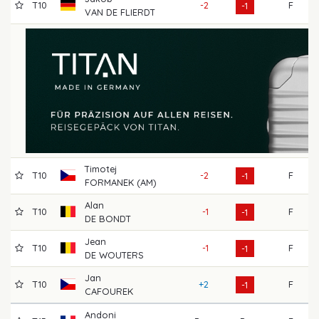
T10
-2
F
7
-1
VAN DE FLIERDT
Timotej
T10
-2
F
7
-1
FORMANEK (AM)
Alan
T10
-1
F
7
-1
DE BONDT
Jean
T10
-1
F
7
-1
DE WOUTERS
Jan
T10
+2
F
6
-1
CAFOUREK
Andoni