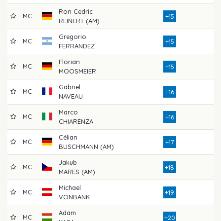
Ron Cedric
MC
7
+15
REINERT (AM)
Gregorio
MC
8
+15
FERRANDEZ
Florian
MC
8
+15
MOOSMEIER
Gabriel
MC
7
+16
NAVEAU
Marco
MC
7
+16
CHIARENZA
Célian
MC
8
+17
BUSCHMANN (AM)
Jakub
MC
7
+18
MARES (AM)
Michael
MC
8
+19
VONBANK
Adam
MC
8
+20