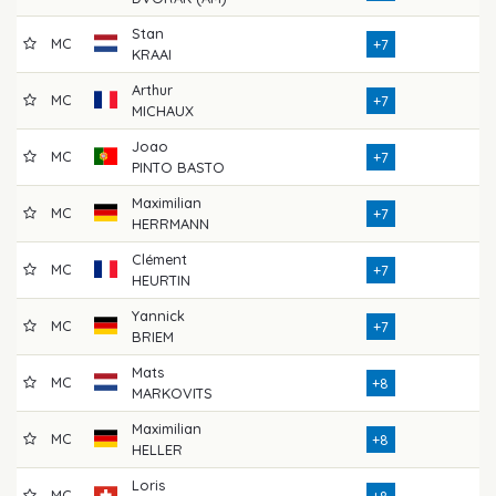
Stan
MC
7
+7
KRAAI
Arthur
MC
7
+7
MICHAUX
Joao
MC
7
+7
PINTO BASTO
Maximilian
MC
6
+7
HERRMANN
Clément
MC
7
+7
HEURTIN
Yannick
MC
7
+7
BRIEM
Mats
MC
7
+8
MARKOVITS
Maximilian
MC
7
+8
HELLER
Loris
MC
7
+8