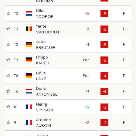
BEKIRIAN
Mike
T2
-3
F
7
-5
TOOROP
Yente
T2
-2
F
6
-5
VAN DOREN
Julius
T2
-1
F
7
-5
KREUTZER
Philipp
T2
Par
F
7
-5
KATICH
Linus
T6
Par
F
6
-4
LANG
Dario
T6
+1
F
7
-4
ANTONISSE
Henry
8
+3
F
7
-3
SIMPSON
Antoine
9
-2
F
7
-2
AUBOIN
Jakob