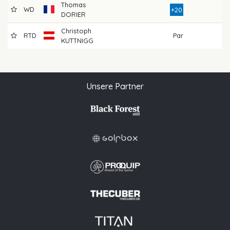
Thomas
WD
9
+20
DORIER
Christoph
RTD
Par
1
KUTTNIGG
Unsere Partner