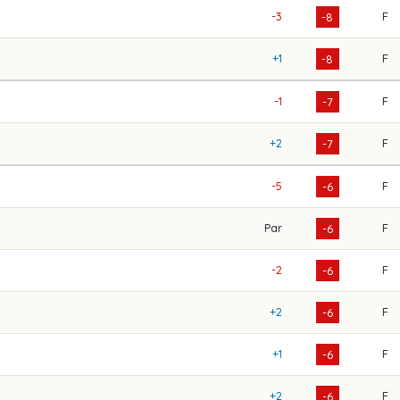
-3
F
-8
+1
F
-8
-1
F
-7
+2
F
-7
-5
F
-6
Par
F
-6
-2
F
-6
+2
F
-6
+1
F
-6
+2
F
-6