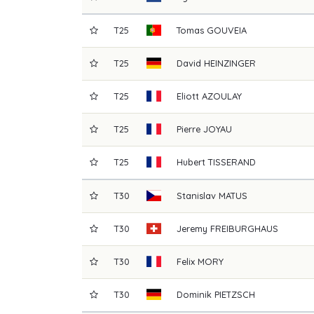
T25
Tomas
GOUVEIA
T25
David
HEINZINGER
T25
Eliott
AZOULAY
T25
Pierre
JOYAU
T25
Hubert
TISSERAND
T30
Stanislav
MATUS
T30
Jeremy
FREIBURGHAUS
T30
Felix
MORY
T30
Dominik
PIETZSCH