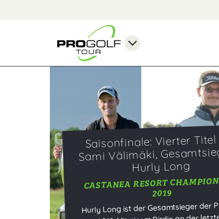
Saisonfinale: Vierter Titel
Sami Välimäki, Gesamtsie
Hurly Long
CASTANEA RESORT CHAMPION
2019
Hurly Long ist der Gesamtsieger der P