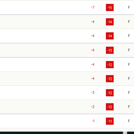
-7
F
-15
-4
F
-14
-4
F
-14
-4
F
-13
-4
F
-12
-4
F
-12
-3
F
-12
-2
F
-12
-1
F
-11