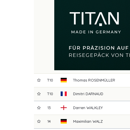
T10
Thomas
ROSENMÜLLER
T10
Dimitri
DARNAUD
13
Darren
WALKLEY
14
Maximilian
WALZ