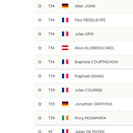
T34
Allen
JOHN
T34
Paul
PIEDELIEVRE
T34
Jules
GRIS
T34
Alois
KLUIBENSCHÄDL
T34
Baptiste
COURTACHON
T39
Raphael
DENAIS
T39
Jules
COUPADE
T39
Jonathan
GRIFFITHS
T39
Rory
MCNAMARA
43
Julien
DE POYEN