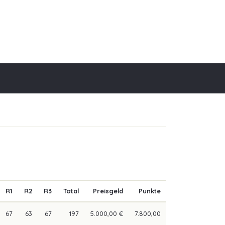
R1
R2
R3
Total
Preisgeld
Punkte
67
63
67
197
5.000,00 €
7.800,00