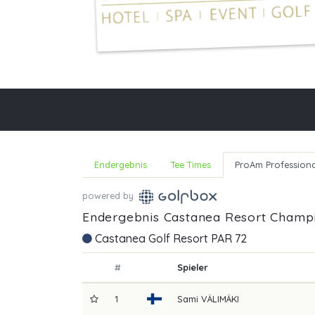
Endergebnis
Tee Times
ProAm Professiona
powered by
Endergebnis Castanea Resort Champi
Castanea Golf Resort PAR 72
#
Spieler
1
Sami
VÄLIMÄKI