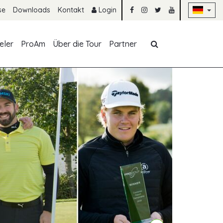
Na
se
Downloads
Kontakt
Login
Navigation übe
eler
ProAm
Über die Tour
Partner