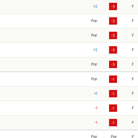
+2
F
-3
Par
F
-3
Par
F
-3
+2
F
-3
Par
F
-3
Par
F
-1
+1
F
-1
-1
F
-1
-1
F
-1
Par
Par
F