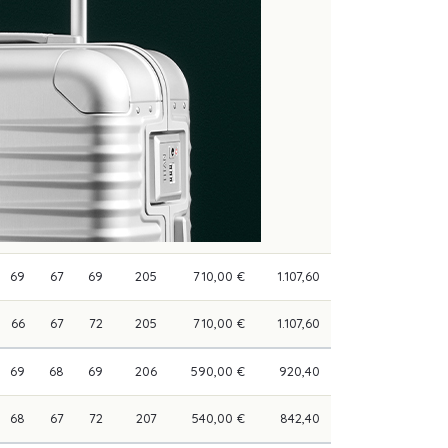
69
67
69
205
710,00 €
1.107,60
66
67
72
205
710,00 €
1.107,60
69
68
69
206
590,00 €
920,40
68
67
72
207
540,00 €
842,40