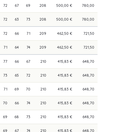
72
67
69
208
500,00 €
780,00
72
63
73
208
500,00 €
780,00
72
66
71
209
462,50 €
721,50
71
64
74
209
462,50 €
721,50
77
66
67
210
415,83 €
648,70
73
65
72
210
415,83 €
648,70
71
69
70
210
415,83 €
648,70
70
66
74
210
415,83 €
648,70
69
68
73
210
415,83 €
648,70
69
67
74
210
415,83 €
648,70