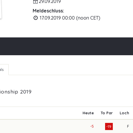
29.09.2019
Meldeschluss:
17.09.2019 00:00 (noon CET)
ls
onship 2019
Heute
To Par
Loch
-5
F
-19