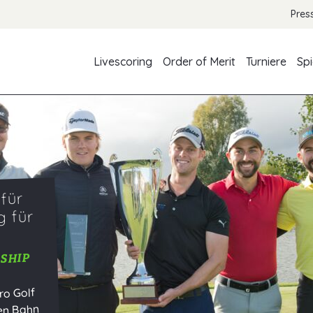
Pres
Livescoring
Order of Merit
Turniere
Spi
 für
g für
SHIP
ro Golf