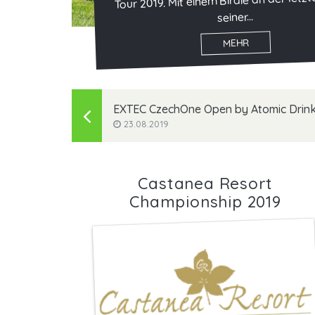
Tour 2019. Mit einem Birdie an der letz
seiner...
MEHR
EXTEC CzechOne Open by Atomic Drin
23.08.2019
Castanea Resort
Championship 2019