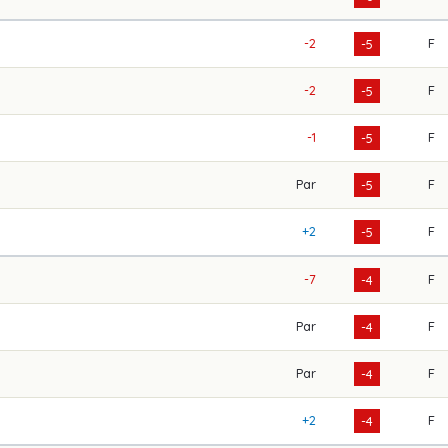
-2
F
-5
-2
F
-5
-1
F
-5
Par
F
-5
+2
F
-5
-7
F
-4
Par
F
-4
Par
F
-4
+2
F
-4