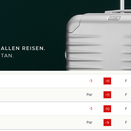
-3
F
-11
Par
F
-11
-3
F
-10
Par
F
-9