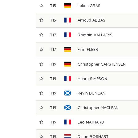
T15
Lukas
GRAS
T15
Arnaud
ABBAS
T17
Romain
VALLAEYS
T17
Finn
FLEER
T19
Christopher
CARSTENSEN
T19
Henry
SIMPSON
T19
Kevin
DUNCAN
T19
Christopher
MACLEAN
T19
Leo
MATHARD
T19
Dylan
BOSHART