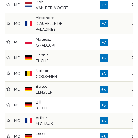
Bob
MC
78
+7
VAN DER VOORT
Alexandre
MC
D'AURELLE DE
+7
77
PALADINES
Mateusz
MC
76
+7
GRADECKI
Dennis
MC
72
+8
FUCHS
Nathan
MC
73
+8
COSSEMENT
Bosse
MC
77
+8
LENSSEN
Bill
MC
72
+8
KOCH
Arthur
MC
76
+8
MICHAUX
Leon
MC
80
+8