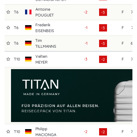
Antoine
T6
-2
F
72
-3
POUGUET
Frederik
T6
-1
F
71
-3
EISENBEIS
Tim
T6
-1
F
68
-3
TILLMANNS
Velten
T10
-3
F
72
-2
MEYER
Philipp
T10
-2
F
72
-2
MACIONGA