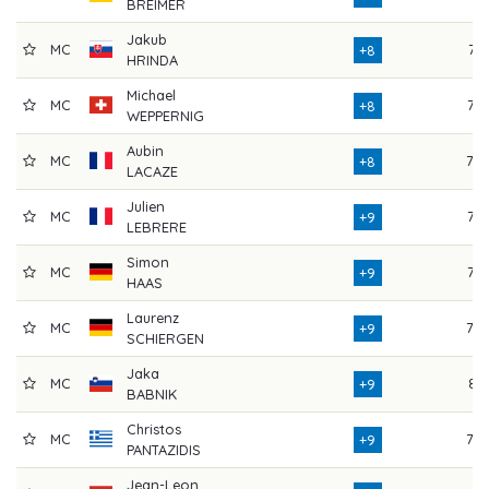
BREIMER
Jakub
MC
74
+8
HRINDA
Michael
MC
77
+8
WEPPERNIG
Aubin
MC
79
+8
LACAZE
Julien
MC
77
+9
LEBRERE
Simon
MC
73
+9
HAAS
Laurenz
MC
78
+9
SCHIERGEN
Jaka
MC
81
+9
BABNIK
Christos
MC
79
+9
PANTAZIDIS
Jean-Leon