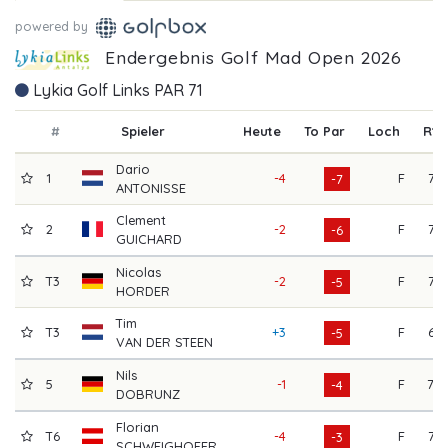
powered by
Endergebnis Golf Mad Open 2026
Lykia Golf Links PAR 71
#
Spieler
Heute
To Par
Loch
R1
Dario
1
-4
F
73
-7
ANTONISSE
Clement
2
-2
F
73
-6
GUICHARD
Nicolas
T3
-2
F
72
-5
HORDER
Tim
T3
+3
F
66
-5
VAN DER STEEN
Nils
5
-1
F
70
-4
DOBRUNZ
Florian
T6
-4
F
72
-3
SCHWEIGHOFER