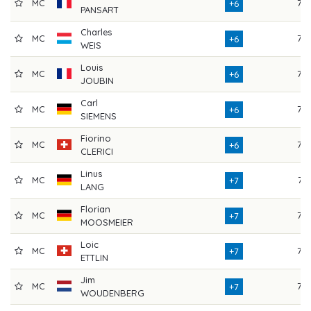
MC
76
+6
PANSART
Charles
MC
75
+6
WEIS
Louis
MC
72
+6
JOUBIN
Carl
MC
75
+6
SIEMENS
Fiorino
MC
75
+6
CLERICI
Linus
MC
74
+7
LANG
Florian
MC
73
+7
MOOSMEIER
Loic
MC
76
+7
ETTLIN
Jim
MC
73
+7
WOUDENBERG