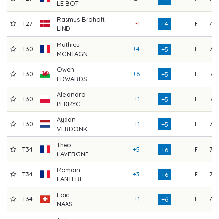
LE BOT
Rasmus Broholt
T27
-1
F
78
+4
LIND
Mathieu
T30
+4
F
73
+5
MONTAGNE
Owen
T30
+6
F
71
+5
EDWARDS
Alejandro
T30
+1
F
71
+5
PEDRYC
Aydan
T30
+1
F
72
+5
VERDONK
Theo
T34
+5
F
73
+6
LAVERGNE
Romain
T34
+3
F
76
+6
LANTERI
Loic
T34
+1
F
79
+6
NAAS