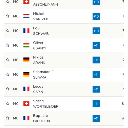
MC
77
+10
AESCHLIMANN
Michel
MC
76
+10
VAN ZIJL
Paul
MC
77
+10
SCHWAB
Oliver
MC
77
+11
CSANYI
Niklas
MC
74
+11
ADANK
Sebastian F.
MC
77
+11
SLIWKA
Lucas
MC
79
+11
SAPIN
Sasha
MC
80
+11
WORTELBOER
Baptiste
MC
80
+11
PARDOUX