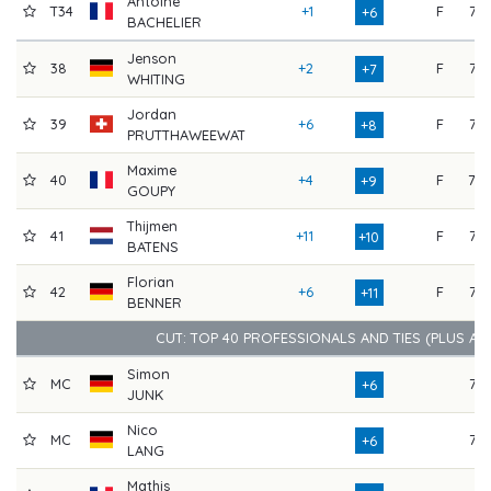
Antoine
T34
+1
F
75
+6
BACHELIER
Jenson
38
+2
F
75
+7
WHITING
Jordan
39
+6
F
73
+8
PRUTTHAWEEWAT
Maxime
40
+4
F
78
+9
GOUPY
Thijmen
41
+11
F
72
+10
BATENS
Florian
42
+6
F
76
+11
BENNER
CUT: TOP 40 PROFESSIONALS AND TIES (PLUS AM
Simon
MC
75
+6
JUNK
Nico
MC
77
+6
LANG
Mathis