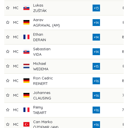
Lukas
MC
81
+13
ZUŠTÁK
Aarav
MC
81
+14
AGRAWAL (AM)
Ethan
MC
82
+14
DERAIN
Sebastian
MC
83
+14
VIDA
Michael
MC
81
+15
WEDEMA
Ron Cedric
MC
83
+16
REINERT
Johannes
MC
75
+16
CLAUSING
Rémy
MC
79
+16
TABART
Can Marko
MC
81
+16
ÖZDEMIR (AM)