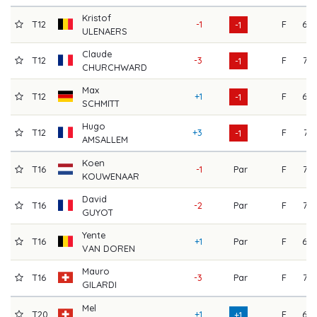
Kristof
T12
-1
F
69
-1
ULENAERS
Claude
T12
-3
F
75
-1
CHURCHWARD
Max
T12
+1
F
68
-1
SCHMITT
Hugo
T12
+3
F
71
-1
AMSALLEM
Koen
T16
-1
Par
F
73
KOUWENAAR
David
T16
-2
Par
F
75
GUYOT
Yente
T16
+1
Par
F
68
VAN DOREN
Mauro
T16
-3
Par
F
75
GILARDI
Mel
T20
+1
F
69
+1