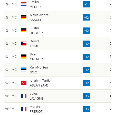
Emilio
MC
79
+11
MEIJER
Alexis André
MC
77
+12
KASUM
Justin
MC
74
+12
DEIBLER
David
MC
76
+12
TOMI
Sven
MC
79
+12
CREMER
Ken-Marten
MC
76
+12
SOO
Ibrahim Tarik
MC
80
+12
ASLAN (AM)
Jules
MC
81
+13
LAVIGNE
Martin
MC
79
+13
FREROT