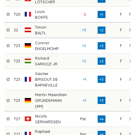
LÖTSCHER
Louis
T20
-2
F
70
+1
BONTE
Timon
22
+3
F
73
+2
BALTL
Connor
T23
+2
F
75
+3
ENGELMOHR
Richard
T23
+2
F
74
+3
SARKOZI JR.
Gautier
T23
BRISOUT DE
+1
+3
F
72
BARNEVILLE
Martin Maximilian
T23
GRÜNDEMANN
+1
+3
F
73
(AM)
Nicola
T27
Par
F
76
+4
GERHARDSEN
Raphael
T27
Par
F
72
+4