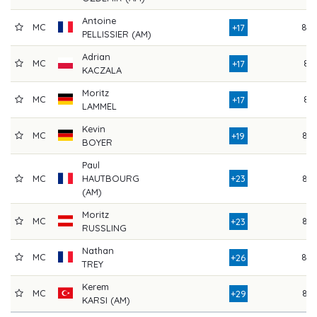
Antoine
MC
80
+17
PELLISSIER (AM)
Adrian
MC
81
+17
KACZALA
Moritz
MC
81
+17
LAMMEL
Kevin
MC
84
+19
BOYER
Paul
MC
HAUTBOURG
+23
84
(AM)
Moritz
MC
85
+23
RUSSLING
Nathan
MC
88
+26
TREY
Kerem
MC
85
+29
KARSI (AM)