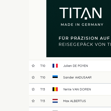
T10
Julien
DE POYEN
T10
Sander
AADUSAAR
T13
Yente
VAN DOREN
T13
Max
ALBERTUS