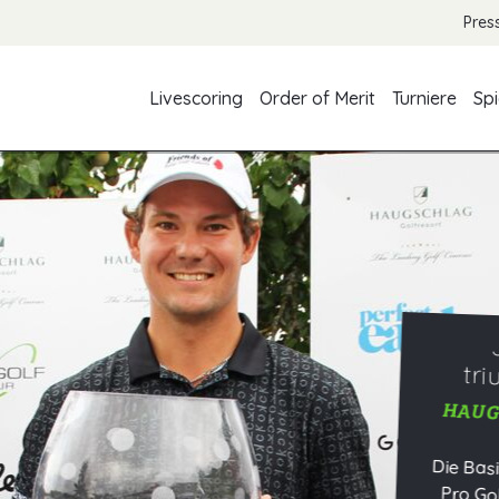
Pres
Livescoring
Order of Merit
Turniere
Spi
Zwe
Schw
HAU