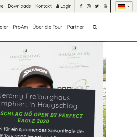
Na
se
Downloads
Kontakt
Login
Navigation übe
eler
ProAm
Über die Tour
Partner
T
H
iter Saisonerfolg für den
eizer Jeremy Freiburghaus
Die
GSCHLAG NÖ OPEN BY PERFECT
eag
EAGLE 2020