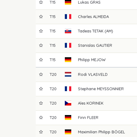
T15
Lukas
GRAS
T15
Charles
ALMEIDA
T15
Tadeas
TETAK (AM)
T15
Stanislas
GAUTIER
T15
Philipp
MEJOW
T20
Rodi
VLASVELD
T20
Stephane
MEYSSONNIER
T20
Ales
KORINEK
T20
Finn
FLEER
T20
Maximilian Philipp
BÖGEL