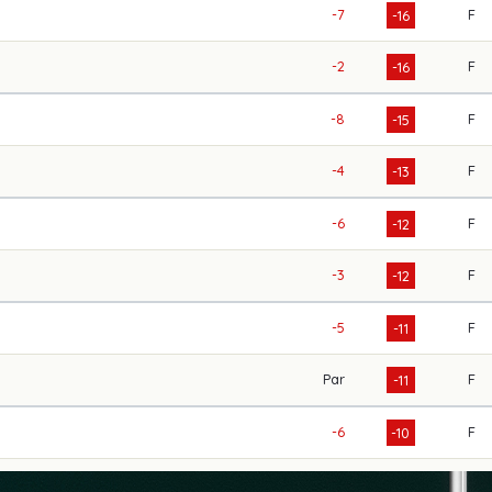
-7
F
-16
-2
F
-16
-8
F
-15
-4
F
-13
-6
F
-12
-3
F
-12
-5
F
-11
Par
F
-11
-6
F
-10