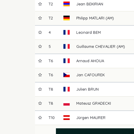
T2
Jean
BEKIRIAN
T2
Philipp
MATLARI (AM)
4
Leonard
BEM
5
Guillaume
CHEVALIER (AM)
T6
Arnaud
AHOUA
T6
Jan
CAFOUREK
T8
Julien
BRUN
T8
Mateusz
GRADECKI
T10
Jürgen
MAURER