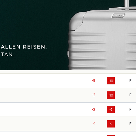
-5
F
-10
-2
F
-10
-2
F
-9
-1
F
-9