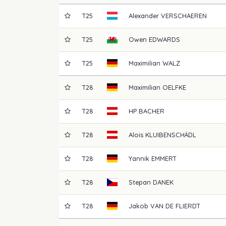
T25
Alexander
VERSCHAEREN
T25
Owen
EDWARDS
T25
Maximilian
WALZ
T28
Maximilian
OELFKE
T28
HP
BACHER
T28
Alois
KLUIBENSCHÄDL
T28
Yannik
EMMERT
T28
Stepan
DANEK
T28
Jakob
VAN DE FLIERDT