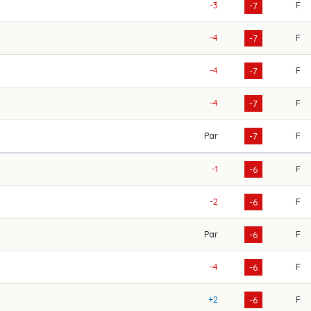
-3
F
-7
-4
F
-7
-4
F
-7
-4
F
-7
Par
F
-7
-1
F
-6
-2
F
-6
Par
F
-6
-4
F
-6
+2
F
-6