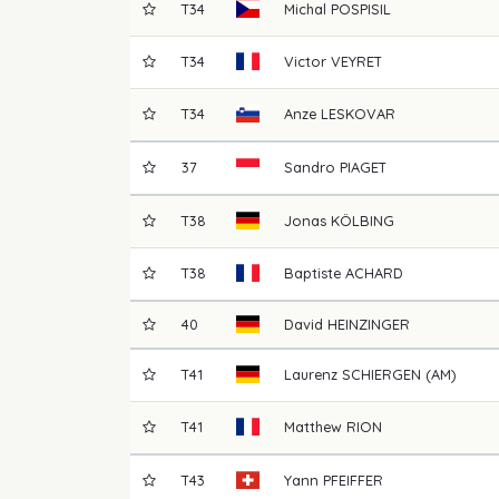
T34
Michal
POSPISIL
T34
Victor
VEYRET
T34
Anze
LESKOVAR
37
Sandro
PIAGET
T38
Jonas
KÖLBING
T38
Baptiste
ACHARD
40
David
HEINZINGER
T41
Laurenz
SCHIERGEN (AM)
T41
Matthew
RION
T43
Yann
PFEIFFER