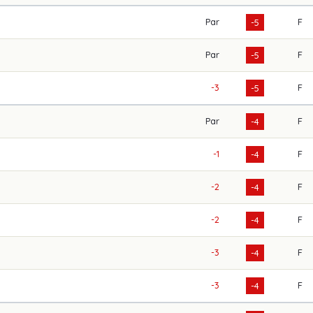
Par
F
-5
Par
F
-5
-3
F
-5
Par
F
-4
-1
F
-4
-2
F
-4
-2
F
-4
-3
F
-4
-3
F
-4