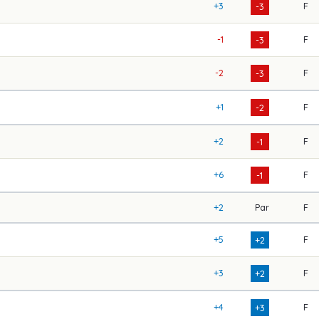
+3
F
-3
-1
F
-3
-2
F
-3
+1
F
-2
+2
F
-1
+6
F
-1
+2
Par
F
+5
F
+2
+3
F
+2
+4
F
+3