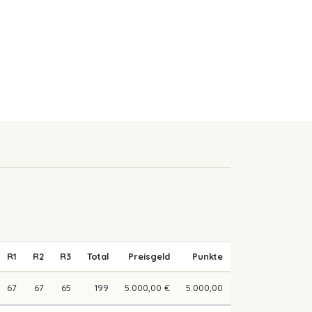
R1
R2
R3
Total
Preisgeld
Punkte
67
67
65
199
5.000,00 €
5.000,00