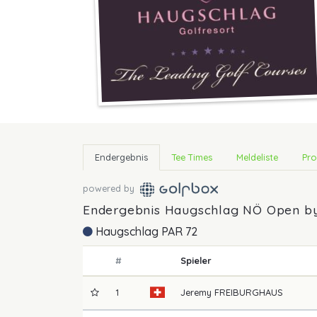
Endergebnis
Tee Times
Meldeliste
Pro
powered by
Endergebnis Haugschlag NÖ Open by
Haugschlag PAR 72
#
Spieler
1
Jeremy
FREIBURGHAUS