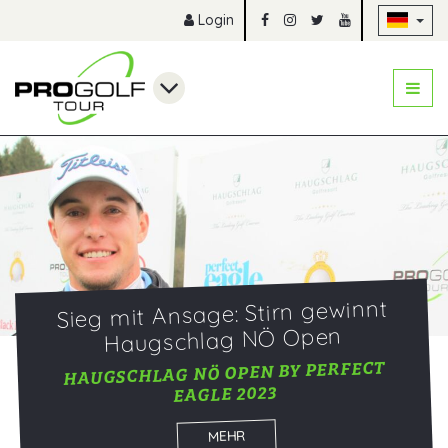
Na
Login
Sieg mit Ansage: Stirn gewinnt
Haugschlag NÖ Open
HAUGSCHLAG NÖ OPEN BY PERFECT
EAGLE 2023
MEHR