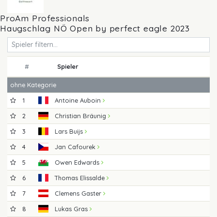
ProAm Professionals
Haugschlag NÖ Open by perfect eagle 2023
#
Spieler
ohne Kategorie
1
Antoine Auboin
2
Christian Bräunig
3
Lars Buijs
4
Jan Cafourek
5
Owen Edwards
6
Thomas Elissalde
7
Clemens Gaster
8
Lukas Gras