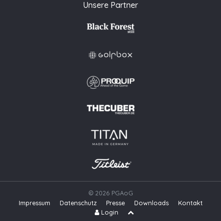
Unsere Partner
© 2026 PGAoG
Impressum
Datenschutz
Presse
Downloads
Kontakt
N
Login