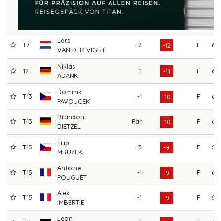
Lars
T7
-2
F
63
-12
VAN DER VIGHT
Niklas
12
-1
F
63
-11
ADANK
Dominik
T13
-1
F
65
-10
PAVOUCEK
Brandon
T13
Par
F
66
-10
DIETZEL
Filip
T15
-3
F
68
-9
MRUZEK
Antoine
T15
-1
F
65
-9
POUGUET
Alex
T15
-1
F
69
-9
IMBERTIE
Leon