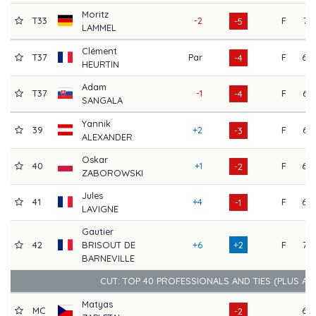
Moritz
T33
-2
F
71
-5
LAMMEL
Clément
T37
Par
F
68
-4
HEURTIN
Adam
T37
-1
F
66
-4
SANGALA
Yannik
39
+2
F
67
-3
ALEXANDER
Oskar
40
+1
F
69
-2
ZABOROWSKI
Jules
41
+4
F
69
-1
LAVIGNE
Gautier
42
BRISOUT DE
+6
+2
F
73
BARNEVILLE
CUT: TOP 40 PROFESSIONALS AND TIES (PLUS AM
Matyas
MC
69
-2