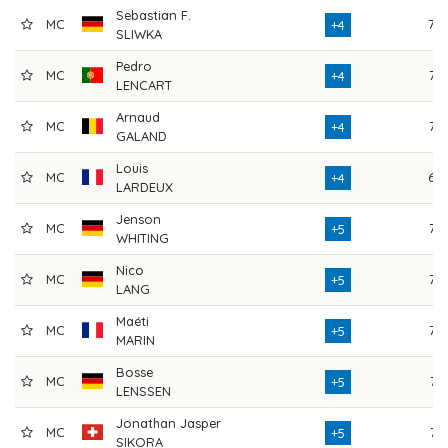
Sebastian F.
MC
70
+4
SLIWKA
Pedro
MC
73
+4
LENCART
Arnaud
MC
73
+4
GALAND
Louis
MC
69
+4
LARDEUX
Jenson
MC
77
+5
WHITING
Nico
MC
73
+5
LANG
Maéti
MC
77
+5
MARIN
Bosse
MC
71
+5
LENSSEN
Jonathan Jasper
MC
74
+5
SIKORA