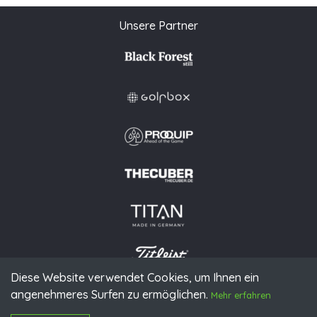
Unsere Partner
Diese Website verwendet Cookies, um Ihnen ein
angenehmeres Surfen zu ermöglichen.
Mehr erfahren
© 2026 PGAoG
Impressum
Datenschutz
Presse
Downloads
Kontakt
N