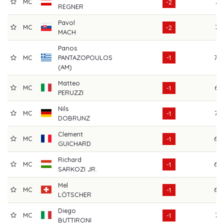
MC
71
-2
REGNER
Pavol
MC
71
-2
MACH
Panos
MC
PANTAZOPOULOS
-1
70
(AM)
Matteo
MC
67
-1
PERUZZI
Nils
MC
72
-1
DOBRUNZ
Clement
MC
69
-1
GUICHARD
Richard
MC
69
-1
SARKOZI JR.
Mel
MC
69
-1
LÖTSCHER
Diego
MC
71
-1
BUTTIRONI