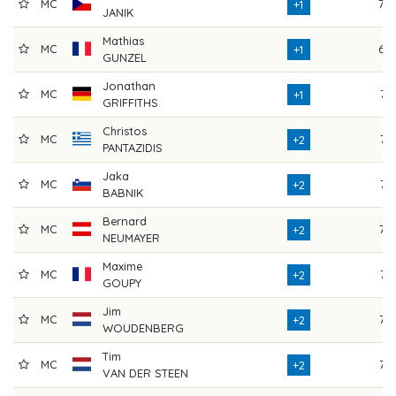
MC
70
+1
JANIK
Mathias
MC
68
+1
GUNZEL
Jonathan
MC
71
+1
GRIFFITHS
Christos
MC
71
+2
PANTAZIDIS
Jaka
MC
74
+2
BABNIK
Bernard
MC
72
+2
NEUMAYER
Maxime
MC
71
+2
GOUPY
Jim
MC
72
+2
WOUDENBERG
Tim
MC
75
+2
VAN DER STEEN