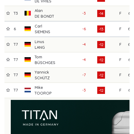
DE VRIES
Alan
T3
-3
F
65
-14
DE BONDT
Carl
6
-6
F
69
-13
SIEMENS
Linus
T7
-4
F
69
-12
LANG
Tom
T7
-4
F
67
-12
BÜSCHGES
Yannick
T7
-7
F
68
-12
SCHÜTZ
Mike
T7
-3
F
65
-12
TOOROP