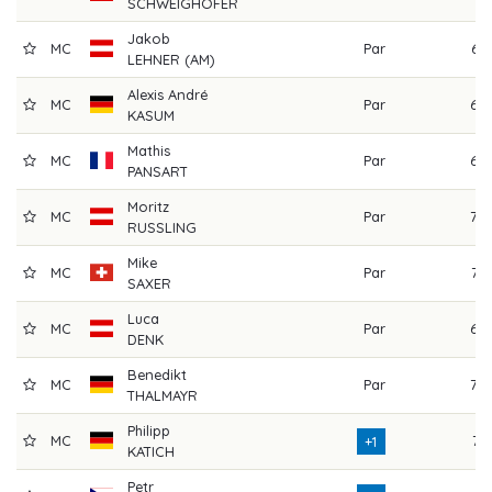
SCHWEIGHOFER
Jakob
MC
Par
67
LEHNER (AM)
Alexis André
MC
Par
68
KASUM
Mathis
MC
Par
69
PANSART
Moritz
MC
Par
70
RUSSLING
Mike
MC
Par
72
SAXER
Luca
MC
Par
69
DENK
Benedikt
MC
Par
70
THALMAYR
Philipp
MC
71
+1
KATICH
Petr