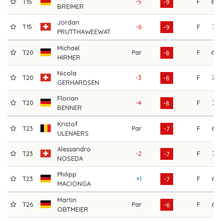
T15
-5
F
69
-9
BREIMER
Jordan
T15
-6
F
71
-9
PRUTTHAWEEWAT
Michael
T20
Par
F
68
-8
HIRMER
Nicola
T20
-3
F
72
-8
GERHARDSEN
Florian
T20
-4
F
71
-8
BENNER
Kristof
T23
Par
F
67
-7
ULENAERS
Alessandro
T23
-2
F
71
-7
NOSEDA
Philipp
T23
+1
F
66
-7
MACIONGA
Martin
T26
Par
F
67
-6
OBTMEIER