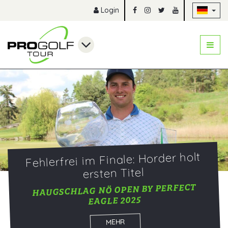
Na
Login
Fehlerfrei im Finale: Horder holt
ersten Titel
HAUGSCHLAG NÖ OPEN BY PERFECT
EAGLE 2025
MEHR