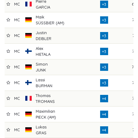
Pierre
MC
69
+3
GARCIA
Maik
MC
76
+3
SÜSSBIER (AM)
Justin
MC
74
+3
DEIBLER
Alex
MC
73
+3
HIETALA
Simon
MC
70
+3
JUNK
Lassi
MC
72
+3
BURMAN
Thomas
MC
72
+4
TROMANS
Maximilian
MC
72
+4
PIECK (AM)
Lukas
MC
74
+4
GRAS