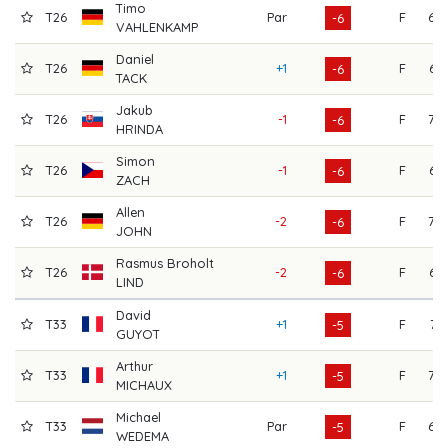
Timo
T26
Par
F
68
-6
VAHLENKAMP
Daniel
T26
+1
F
65
-6
TACK
Jakub
T26
-1
F
70
-6
HRINDA
Simon
T26
-1
F
67
-6
ZACH
Allen
T26
-2
F
70
-6
JOHN
Rasmus Broholt
T26
-2
F
67
-6
LIND
David
T33
+1
F
71
-5
GUYOT
Arthur
T33
+1
F
70
-5
MICHAUX
Michael
T33
Par
F
68
-5
WEDEMA