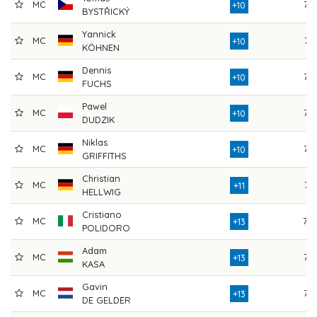
MC
75
+10
BYSTŘICKÝ
Yannick
MC
74
+10
KÖHNEN
Dennis
MC
77
+10
FUCHS
Pawel
MC
77
+10
DUDZIK
Niklas
MC
75
+10
GRIFFITHS
Christian
MC
74
+11
HELLWIG
Cristiano
MC
78
+13
POLIDORO
Adam
MC
76
+13
KASA
Gavin
MC
77
+13
DE GELDER