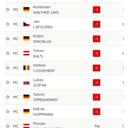
Korbinian
MC
74
-1
WALTHER (AM)
Jan
MC
69
-1
CAFOUREK
Robin
MC
72
-1
SMICIKLAS
Timon
MC
69
-1
BALTL
Nathan
MC
73
-1
COSSEMENT
Lukas
MC
65
-1
ZUŠTÁK
Yannic
MC
71
-1
OPPENHEIMER
Eldrick
MC
73
-1
HOPPMANN
Florian
MC
Par
70