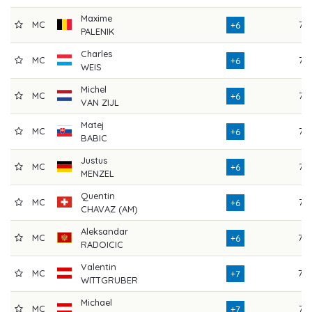
Maxime
MC
73
+6
PALENIK
Charles
MC
73
+6
WEIS
Michel
MC
73
+6
VAN ZIJL
Matej
MC
75
+6
BABIC
Justus
MC
75
+6
MENZEL
Quentin
MC
75
+6
CHAVAZ (AM)
Aleksandar
MC
70
+6
RADOICIC
Valentin
MC
79
+7
WITTGRUBER
Michael
MC
73
+7