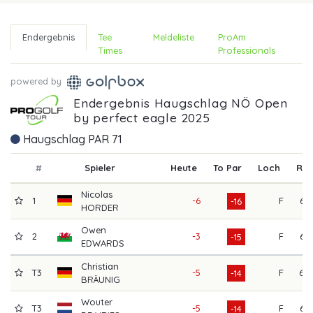
Endergebnis
Tee
Meldeliste
ProAm
Times
Professionals
powered by
Endergebnis Haugschlag NÖ Open
by perfect eagle 2025
Haugschlag PAR 71
#
Spieler
Heute
To Par
Loch
R1
Nicolas
1
-6
F
63
-16
HORDER
Owen
2
-3
F
63
-15
EDWARDS
Christian
T3
-5
F
69
-14
BRÄUNIG
Wouter
T3
-5
F
63
-14