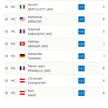
Nicoló
MC
85
+17
BERTULETTI (AM)
Nathaniel
MC
80
+17
SPENCER
Raphael
MC
83
+19
KABAGEMA (AM)
Mathieu
MC
79
+20
HENGER (AM)
Alexander
MC
78
+21
TIEMANN
Pierre-Jean
MC
80
+21
PRADELLE (AM)
Christoph
MC
86
+27
ESSMEISTER
Kurt
MC
89
+27
MAYR