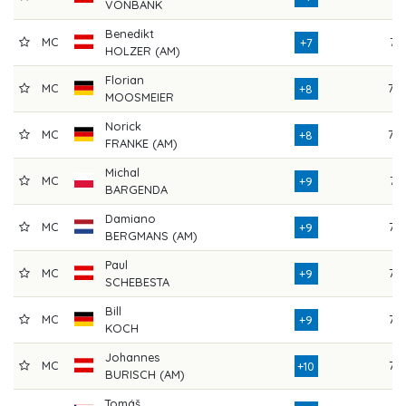
VONBANK
Benedikt
MC
71
+7
HOLZER (AM)
Florian
MC
78
+8
MOOSMEIER
Norick
MC
70
+8
FRANKE (AM)
Michal
MC
74
+9
BARGENDA
Damiano
MC
75
+9
BERGMANS (AM)
Paul
MC
75
+9
SCHEBESTA
Bill
MC
73
+9
KOCH
Johannes
MC
76
+10
BURISCH (AM)
Tomáš