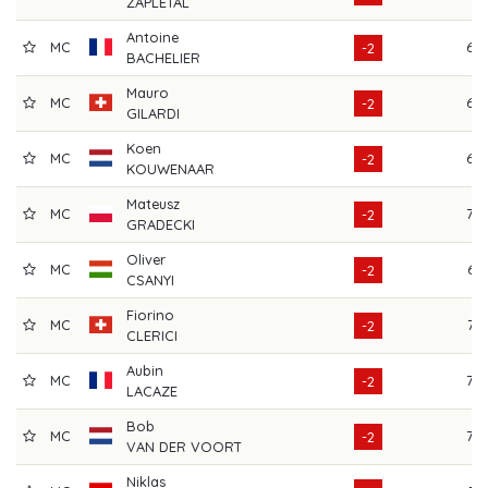
ZAPLETAL
Antoine
MC
69
-2
BACHELIER
Mauro
MC
68
-2
GILARDI
Koen
MC
68
-2
KOUWENAAR
Mateusz
MC
70
-2
GRADECKI
Oliver
MC
67
-2
CSANYI
Fiorino
MC
72
-2
CLERICI
Aubin
MC
70
-2
LACAZE
Bob
MC
70
-2
VAN DER VOORT
Niklas