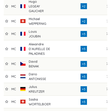
Hugo
MC
LEGEAY
+2
71
GAUCHER
Michael
MC
74
+2
WEPPERNIG
Louis
MC
72
+3
JOUBIN
Alexandre
MC
D'AURELLE DE
+3
75
PALADINES
David
MC
75
+3
BENAK
Dario
MC
71
+3
ANTONISSE
Julius
MC
73
+3
KREUTZER
Sasha
MC
72
+3
WORTELBOER