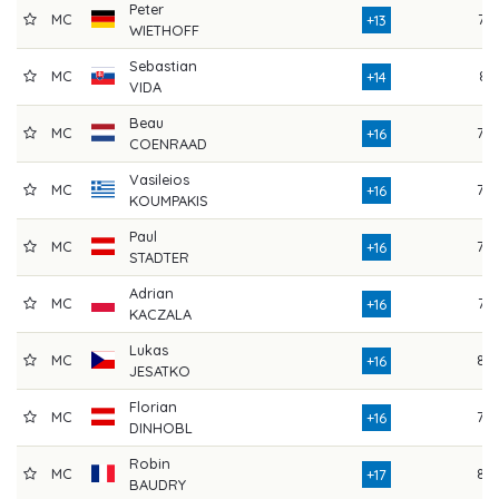
Peter
MC
77
+13
WIETHOFF
Sebastian
MC
81
+14
VIDA
Beau
MC
78
+16
COENRAAD
Vasileios
MC
78
+16
KOUMPAKIS
Paul
MC
79
+16
STADTER
Adrian
MC
77
+16
KACZALA
Lukas
MC
86
+16
JESATKO
Florian
MC
78
+16
DINHOBL
Robin
MC
82
+17
BAUDRY