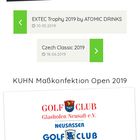
EXTEC Trophy 2019 by ATOMIC DRINKS
10.05.2019
Czech Classic 2019
18.06.2019
KUHN Maßkonfektion Open 2019