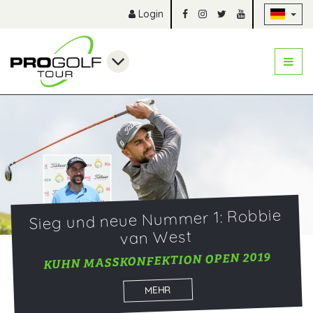
Na
Login
Sieg und neue Nummer 1: Robbie
van West
KUHN MASSKONFEKTION OPEN 2019
MEHR