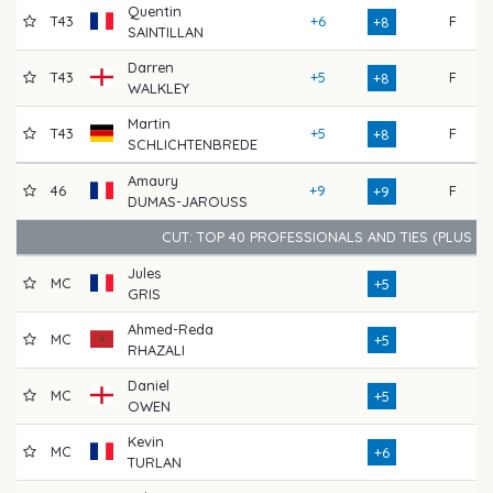
Quentin
T43
+6
F
7
+8
SAINTILLAN
Darren
T43
+5
F
7
+8
WALKLEY
Martin
T43
+5
F
7
+8
SCHLICHTENBREDE
Amaury
46
+9
F
7
+9
DUMAS-JAROUSS
CUT: TOP 40 PROFESSIONALS AND TIES (PLUS A
Jules
MC
7
+5
GRIS
Ahmed-Reda
MC
7
+5
RHAZALI
Daniel
MC
7
+5
OWEN
Kevin
MC
7
+6
TURLAN