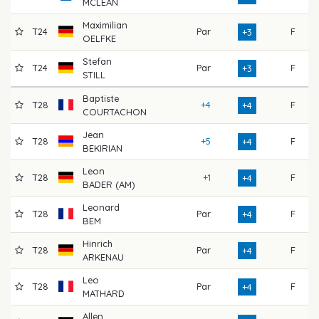
MCLEAN
Maximilian
T24
Par
F
7
+3
OELFKE
Stefan
T24
Par
F
7
+3
STILL
Baptiste
T28
+4
F
7
+4
COURTACHON
Jean
T28
+5
F
6
+4
BEKIRIAN
Leon
T28
+1
F
7
+4
BADER (AM)
Leonard
T28
Par
F
7
+4
BEM
Hinrich
T28
Par
F
7
+4
ARKENAU
Leo
T28
Par
F
7
+4
MATHARD
Allen