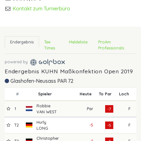
Kontakt zum Turnierbüro
Endergebnis
Tee
Meldeliste
ProAm
Times
Professionals
powered by
Endergebnis KUHN Maßkonfektion Open 2019
Glashofen-Neusass PAR 72
#
Spieler
Heute
To Par
Loch
R1
Robbie
1
Par
F
6
-7
VAN WEST
Hurly
T2
-5
F
7
-5
LONG
Christopher
T2
-2
F
7