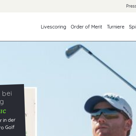
Pres
Livescoring
Order of Merit
Turniere
Spi
 bei
eg
IC
 in der
ro Golf