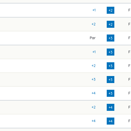
+1
F
+2
+2
F
+2
Par
F
+3
+1
F
+3
+2
F
+3
+3
F
+3
+4
F
+3
+2
F
+4
+4
F
+4