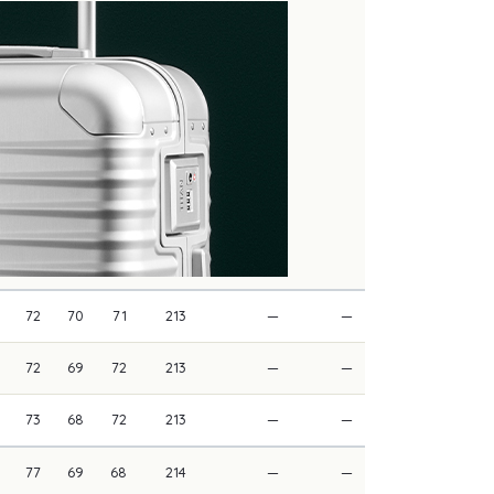
72
70
71
213
—
—
72
69
72
213
—
—
73
68
72
213
—
—
77
69
68
214
—
—