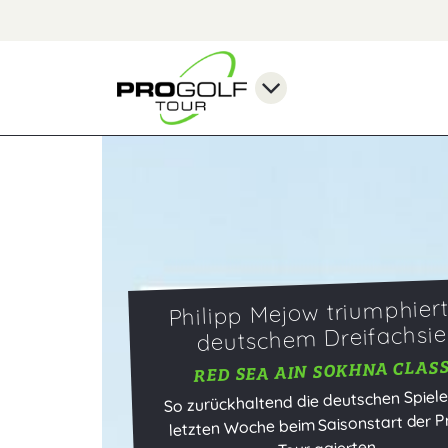
Philipp Mejow triumphiert
deutschem Dreifachsi
RED SEA AIN SOKHNA CLASS
So zurückhaltend die deutschen Spieler
letzten Woche beim Saisonstart der P