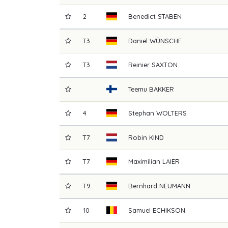
2
Benedict
STABEN
T3
Daniel
WÜNSCHE
T3
Reinier
SAXTON
Teemu
BAKKER
4
Stephan
WOLTERS
T7
Robin
KIND
T7
Maximilian
LAIER
T9
Bernhard
NEUMANN
10
Samuel
ECHIKSON