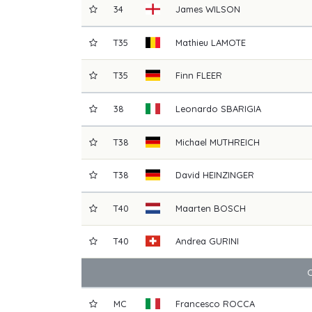
34
James
WILSON
T35
Mathieu
LAMOTE
T35
Finn
FLEER
38
Leonardo
SBARIGIA
T38
Michael
MUTHREICH
T38
David
HEINZINGER
T40
Maarten
BOSCH
T40
Andrea
GURINI
MC
Francesco
ROCCA