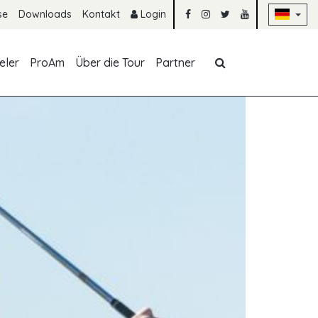
Na
se
Downloads
Kontakt
Login
Navigation übe
eler
ProAm
Über die Tour
Partner