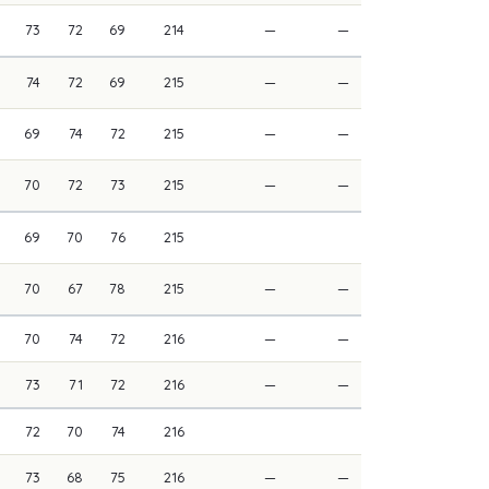
73
72
69
214
—
—
74
72
69
215
—
—
69
74
72
215
—
—
70
72
73
215
—
—
69
70
76
215
70
67
78
215
—
—
70
74
72
216
—
—
73
71
72
216
—
—
72
70
74
216
73
68
75
216
—
—