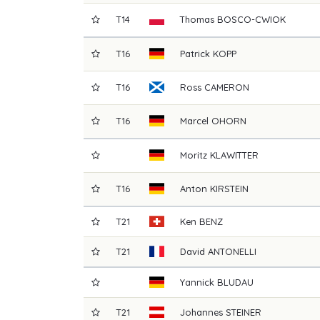
T14
Thomas
BOSCO-CWIOK
T16
Patrick
KOPP
T16
Ross
CAMERON
T16
Marcel
OHORN
Moritz
KLAWITTER
T16
Anton
KIRSTEIN
T21
Ken
BENZ
T21
David
ANTONELLI
Yannick
BLUDAU
T21
Johannes
STEINER