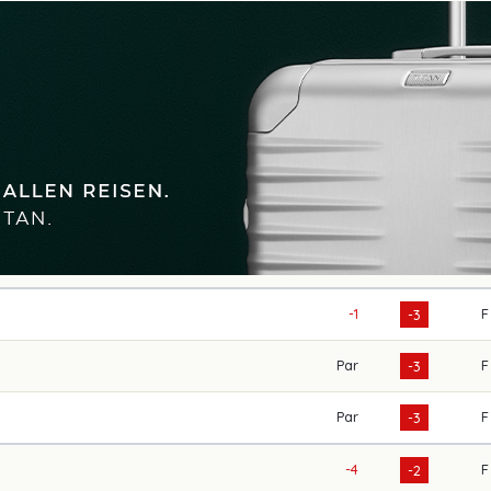
-1
F
-3
Par
F
-3
Par
F
-3
-4
F
-2