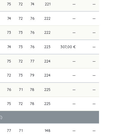
75
72
74
221
—
—
74
72
76
222
—
—
73
73
76
222
—
—
74
73
76
223
307,00 €
—
75
72
77
224
—
—
72
73
79
224
—
—
76
71
78
225
—
—
75
72
78
225
—
—
)
77
71
148
—
—