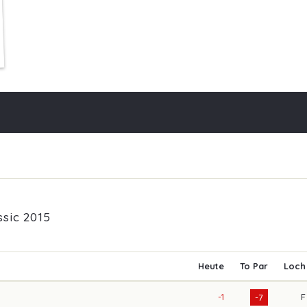
sic 2015
Heute
To Par
Loch
-1
F
-7