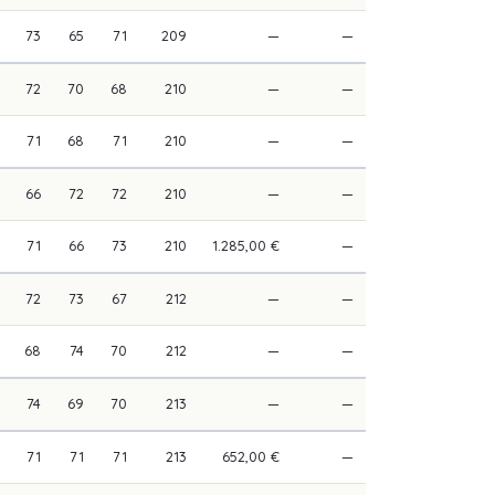
73
65
71
209
—
—
72
70
68
210
—
—
71
68
71
210
—
—
66
72
72
210
—
—
71
66
73
210
1.285,00 €
—
72
73
67
212
—
—
68
74
70
212
—
—
74
69
70
213
—
—
71
71
71
213
652,00 €
—