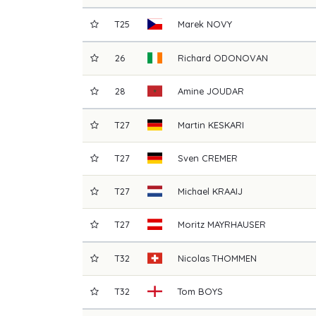
T25
Marek
NOVY
26
Richard
ODONOVAN
28
Amine
JOUDAR
T27
Martin
KESKARI
T27
Sven
CREMER
T27
Michael
KRAAIJ
T27
Moritz
MAYRHAUSER
T32
Nicolas
THOMMEN
T32
Tom
BOYS