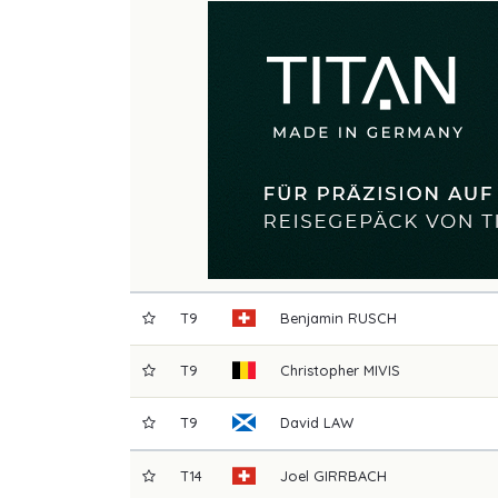
T9
Benjamin
RUSCH
T9
Christopher
MIVIS
T9
David
LAW
T14
Joel
GIRRBACH