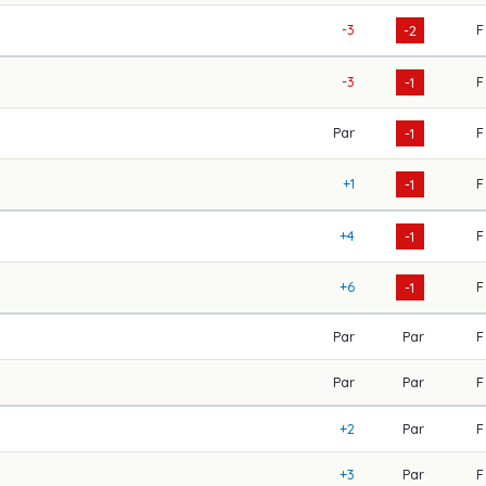
-3
F
-2
-3
F
-1
Par
F
-1
+1
F
-1
+4
F
-1
+6
F
-1
Par
Par
F
Par
Par
F
+2
Par
F
+3
Par
F