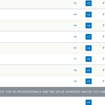
+2
F
+5
+4
F
+6
+4
F
+6
+4
F
+7
+5
F
+8
+7
F
+8
+6
F
+9
+6
F
+9
CUT: TOP 40 PROFESSIONALS AND TIES (PLUS AMATEURS ABOVE CUT LINE
+4