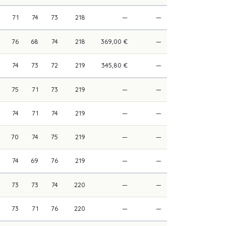
71
74
73
218
—
—
76
68
74
218
369,00 €
—
74
73
72
219
345,80 €
—
75
71
73
219
—
—
74
71
74
219
—
—
70
74
75
219
—
—
74
69
76
219
—
—
73
73
74
220
—
—
73
71
76
220
—
—