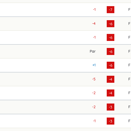
-1
F
-7
-4
F
-6
-1
F
-6
Par
F
-6
+1
F
-6
-5
F
-4
-2
F
-4
-2
F
-3
-1
F
-3