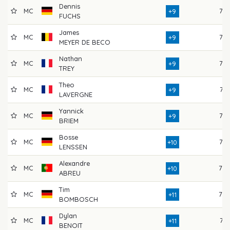
Dennis
MC
77
+9
FUCHS
James
MC
77
+9
MEYER DE BECO
Nathan
MC
75
+9
TREY
Theo
MC
74
+9
LAVERGNE
Yannick
MC
72
+9
BRIEM
Bosse
MC
76
+10
LENSSEN
Alexandre
MC
79
+10
ABREU
Tim
MC
78
+11
BOMBOSCH
Dylan
MC
74
+11
BENOIT