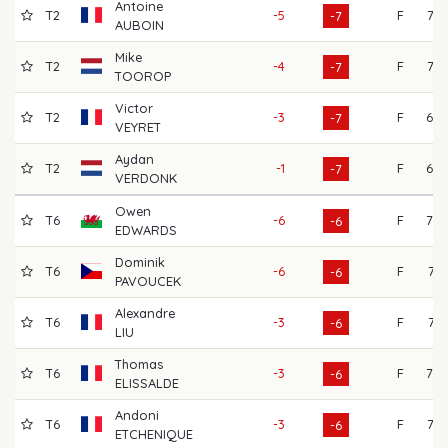
Antoine
T2
-5
F
72
-7
AUBOIN
Mike
T2
-4
F
73
-7
TOOROP
Victor
T2
-3
F
68
-7
VEYRET
Aydan
T2
-1
F
68
-7
VERDONK
Owen
T6
-6
F
70
-6
EDWARDS
Dominik
T6
-6
F
71
-6
PAVOUCEK
Alexandre
T6
-3
F
71
-6
LIU
Thomas
T6
-3
F
70
-6
ELISSALDE
Andoni
T6
-3
F
72
-6
ETCHENIQUE