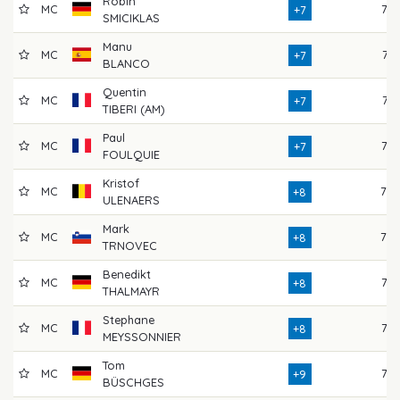
Robin
MC
73
+7
SMICIKLAS
Manu
MC
74
+7
BLANCO
Quentin
MC
74
+7
TIBERI (AM)
Paul
MC
75
+7
FOULQUIE
Kristof
MC
78
+8
ULENAERS
Mark
MC
78
+8
TRNOVEC
Benedikt
MC
76
+8
THALMAYR
Stephane
MC
75
+8
MEYSSONNIER
Tom
MC
77
+9
BÜSCHGES