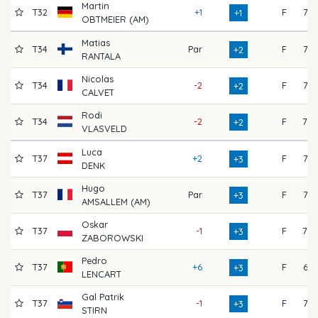
Martin
T32
+1
F
72
+1
OBTMEIER (AM)
Matias
T34
Par
F
72
+2
RANTALA
Nicolas
T34
-2
F
75
+2
CALVET
Rodi
T34
-2
F
70
+2
VLASVELD
Luca
T37
+2
F
75
+3
DENK
Hugo
T37
Par
F
77
+3
AMSALLEM (AM)
Oskar
T37
-1
F
78
+3
ZABOROWSKI
Pedro
T37
+6
F
67
+3
LENCART
Gal Patrik
T37
-1
F
72
+3
STIRN