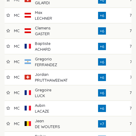
+6
GILARDI
Max
MC
72
+6
LECHNER
Clemens
MC
75
+6
GASTER
Baptiste
MC
75
+6
ACHARD
Gregorio
MC
74
+6
FERRANDEZ
Jordan
MC
74
+6
PRUTTHAWEEWAT
Gregoire
MC
72
+6
LUCK
Aubin
MC
73
+6
LACAZE
Jean
MC
75
+7
DE WOUTERS