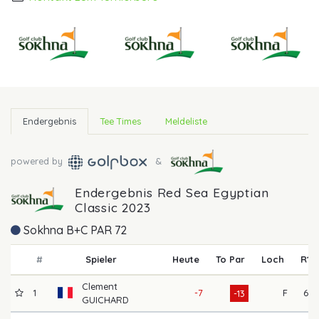
Endergebnis
Tee Times
Meldeliste
powered by
&
Endergebnis Red Sea Egyptian
Classic 2023
Sokhna B+C PAR 72
#
Spieler
Heute
To Par
Loch
R1
Clement
1
-7
F
68
-13
GUICHARD