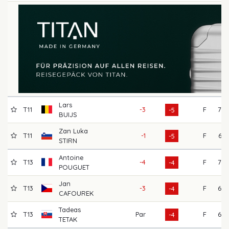
Lars
T11
-3
F
70
-5
BUIJS
Zan Luka
T11
-1
F
66
-5
STIRN
Antoine
T13
-4
F
70
-4
POUGUET
Jan
T13
-3
F
68
-4
CAFOUREK
Tadeas
T13
Par
F
68
-4
TETAK