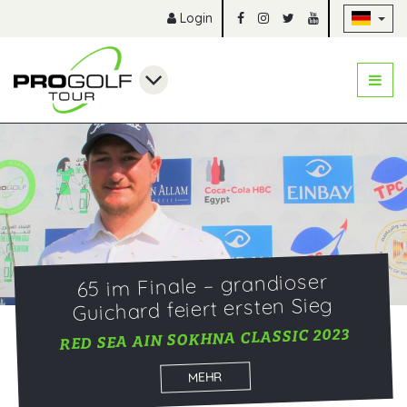
Na
Login
65 im Finale – grandioser
Guichard feiert ersten Sieg
RED SEA AIN SOKHNA CLASSIC 2023
MEHR