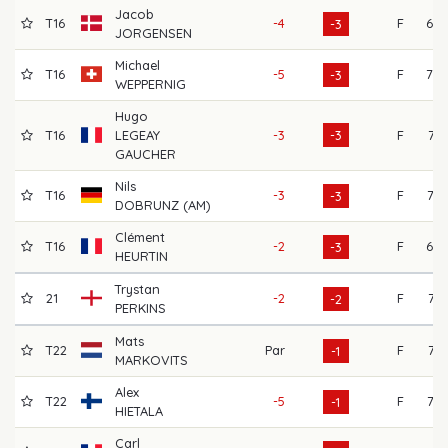
Jacob
T16
-4
F
69
-3
JORGENSEN
Michael
T16
-5
F
70
-3
WEPPERNIG
Hugo
T16
LEGEAY
-3
-3
F
74
GAUCHER
Nils
T16
-3
F
72
-3
DOBRUNZ (AM)
Clément
T16
-2
F
69
-3
HEURTIN
Trystan
21
-2
F
71
-2
PERKINS
Mats
T22
Par
F
71
-1
MARKOVITS
Alex
T22
-5
F
75
-1
HIETALA
Carl