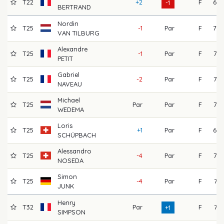
T22
+2
F
69
-1
BERTRAND
Nordin
T25
-1
Par
F
70
VAN TILBURG
Alexandre
T25
-1
Par
F
72
PETIT
Gabriel
T25
-2
Par
F
73
NAVEAU
Michael
T25
Par
Par
F
72
WEDEMA
Loris
T25
+1
Par
F
68
SCHÜPBACH
Alessandro
T25
-4
Par
F
72
NOSEDA
Simon
T25
-4
Par
F
74
JUNK
Henry
T32
Par
F
71
+1
SIMPSON