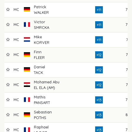
Patrick
MC
79
+11
WALKER
Victor
MC
78
+11
SMRCKA
Mike
MC
74
+11
KORVER
Finn
MC
77
+12
FLEER
Daniel
MC
77
+12
TACK
Mohamed Abu
MC
77
+12
EL ELA (AM)
Mathis
MC
78
+13
PANSART
Sebastian
MC
82
+13
POTHS
Raphael
MC
79
+13