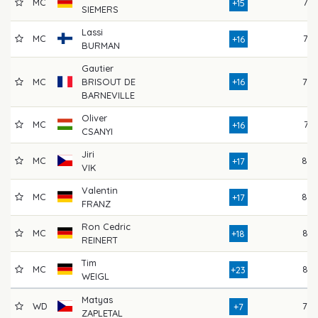
MC
76
+15
SIEMERS
Lassi
MC
75
+16
BURMAN
Gautier
MC
BRISOUT DE
+16
79
BARNEVILLE
Oliver
MC
74
+16
CSANYI
Jiri
MC
80
+17
VIK
Valentin
MC
80
+17
FRANZ
Ron Cedric
MC
82
+18
REINERT
Tim
MC
86
+23
WEIGL
Matyas
WD
79
+7
ZAPLETAL