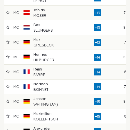
LE BOT
Tobias
MC
78
+13
MÖSER
Bas
MC
80
+13
SLUNGERS
Max
MC
77
+13
GRIESBECK
Hannes
MC
80
+14
HILBURGER
Remi
MC
81
+14
FABRE
Norman
MC
76
+14
BONNET
Jenson
MC
80
+15
WHITING (AM)
Maximilian
MC
81
+15
KOLLERITSCH
Alexander