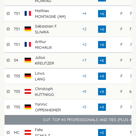
HOARAU
Mathieu
T51
+4
F
72
+6
MONTAGNE (AM)
Sebastian F.
T51
+2
F
79
+6
SLIWKA
Arthur
T51
+2
F
71
+6
MICHAUX
Julius
54
+7
F
70
+8
KREUTZER
Linus
T55
+5
F
71
+9
LANG
Christoph
T55
+5
F
69
+9
KUTTNIGG
Yannic
T55
+5
F
74
+9
OPPENHEIMER
CUT: TOP 40 PROFESSIONALS AND TIES (PLUS AM
Felix
MC
76
+5
SCHULZ