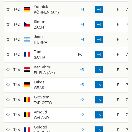
Yannick
T42
+1
F
75
+4
KÖHNEN (AM)
Simon
T42
+1
F
74
+4
ZACH
Juan
T42
+1
F
71
+4
ITURRA
Tom
T42
Par
F
72
+4
SANTA
Issa Abou
T46
+3
F
74
+5
EL ELA (AM)
Lukas
T46
+3
F
71
+5
GRAS
Giovanni
T46
+2
F
76
+5
TADIOTTO
Arnaud
T46
+2
F
73
+5
GALAND
Galaad
T46
+2
F
74
+5