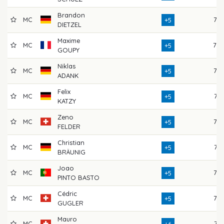
Brandon
MC
77
+5
DIETZEL
Maxime
MC
78
+5
GOUPY
Niklas
MC
75
+5
ADANK
Felix
MC
71
+5
KATZY
Zeno
MC
76
+5
FELDER
Christian
MC
74
+5
BRÄUNIG
Joao
MC
72
+5
PINTO BASTO
Cédric
MC
72
+5
GUGLER
Mauro
MC
74