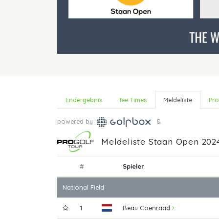
Endergebnis
Tee Times
Meldeliste
Pro
powered by
&
Meldeliste Staan Open 202
#
Spieler
National Field
1
Beau Coenraad