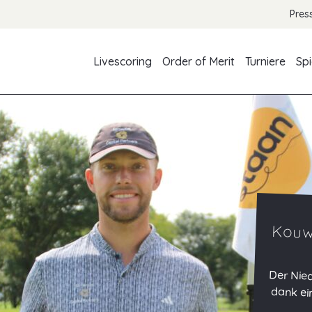
Pres
Livescoring
Order of Merit
Turniere
Spi
Kouw
Der Nie
dank ei