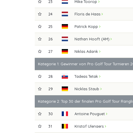
23
Mike Toorop
24
Floris de Haas
25
Patrick Kopp
26
Nathan Hooft (AM)
27
Niklas Adank
Kategorie 1: Gewinner von Pro Golf Tour Turnieren 
28
Tadeas Tetak
29
Nicklas Staub
Kategorie 2: Top 30 der finalen Pro Golf Tour Rangli
30
Antoine Pouguet
31
Kristof Ulenaers