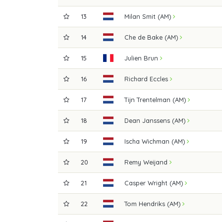
13
Milan Smit (AM)
14
Che de Bake (AM)
15
Julien Brun
16
Richard Eccles
17
Tijn Trentelman (AM)
18
Dean Janssens (AM)
19
Ischa Wichman (AM)
20
Remy Weijand
21
Casper Wright (AM)
22
Tom Hendriks (AM)