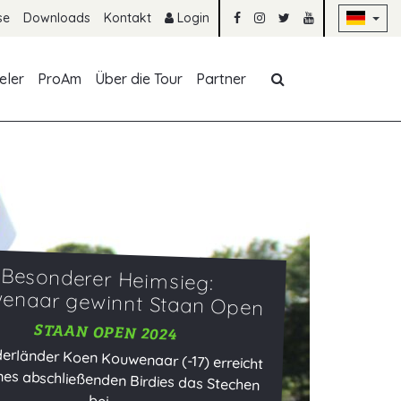
Na
se
Downloads
Kontakt
Login
Navigation übe
eler
ProAm
Über die Tour
Partner
Besonderer Heimsieg:
enaar gewinnt Staan Open
STAAN OPEN 2024
derländer Koen Kouwenaar (-17) erreicht
nes abschließenden Birdies das Stechen