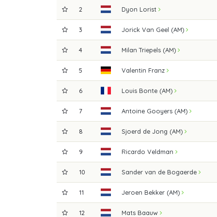
2
Dyon Lorist
3
Jorick Van Geel (AM)
4
Milan Triepels (AM)
5
Valentin Franz
6
Louis Bonte (AM)
7
Antoine Gooyers (AM)
8
Sjoerd de Jong (AM)
9
Ricardo Veldman
10
Sander van de Bogaerde
11
Jeroen Bekker (AM)
12
Mats Baauw