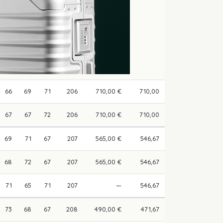
66
69
71
206
710,00 €
710,00
67
67
72
206
710,00 €
710,00
69
71
67
207
565,00 €
546,67
68
72
67
207
565,00 €
546,67
71
65
71
207
—
546,67
73
68
67
208
490,00 €
471,67