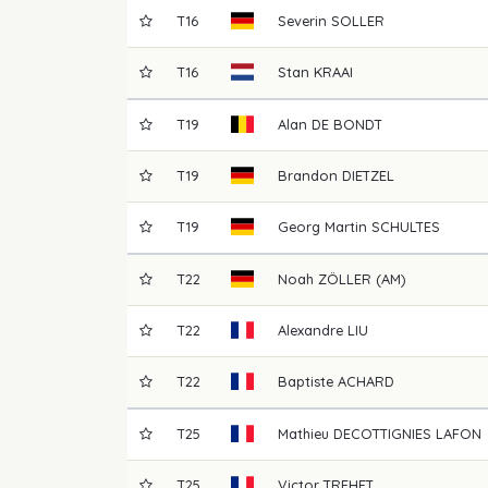
T16
Severin
SOLLER
T16
Stan
KRAAI
T19
Alan
DE BONDT
T19
Brandon
DIETZEL
T19
Georg Martin
SCHULTES
T22
Noah
ZÖLLER (AM)
T22
Alexandre
LIU
T22
Baptiste
ACHARD
T25
Mathieu
DECOTTIGNIES LAFON
T25
Victor
TREHET