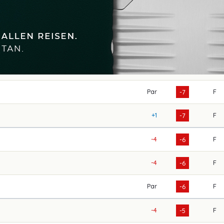
Par
F
-7
+1
F
-7
-4
F
-6
-4
F
-6
Par
F
-6
-4
F
-5