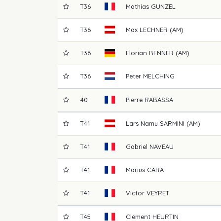
T36
Mathias
GUNZEL
T36
Max
LECHNER (AM)
T36
Florian
BENNER (AM)
T36
Peter
MELCHING
40
Pierre
RABASSA
T41
Lars Namu
SARMINI (AM)
T41
Gabriel
NAVEAU
T41
Marius
CARA
T41
Victor
VEYRET
T45
Clément
HEURTIN