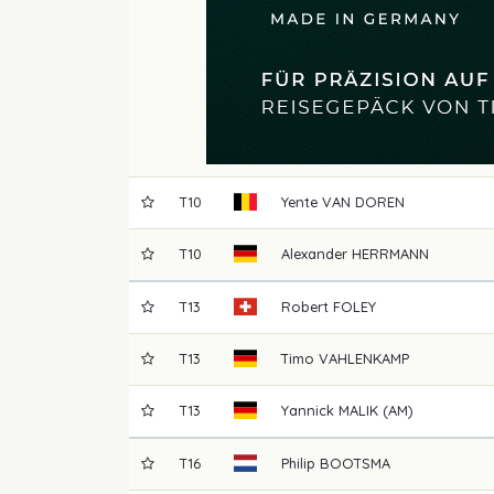
T10
Yente
VAN DOREN
T10
Alexander
HERRMANN
T13
Robert
FOLEY
T13
Timo
VAHLENKAMP
T13
Yannick
MALIK (AM)
T16
Philip
BOOTSMA