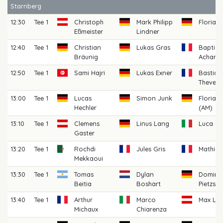
Starnberg
12:30
Tee 1
Christoph
Mark Philipp
Florian
Eßmeister
Lindner
12:40
Tee 1
Christian
Lukas Gras
Baptist
Bräunig
Achard
12:50
Tee 1
Sami Hajri
Lukas Exner
Bastian
Thevene
13:00
Tee 1
Lucas
Simon Junk
Florian G
Hechler
(AM)
13:10
Tee 1
Clemens
Linus Lang
Luca Ga
Gaster
13:20
Tee 1
Rochdi
Jules Gris
Mathias
Mekkaoui
13:30
Tee 1
Tomas
Dylan
Domini
Beitia
Boshart
Pietzsch
13:40
Tee 1
Arthur
Marco
Max Lec
Michaux
Chiarenza