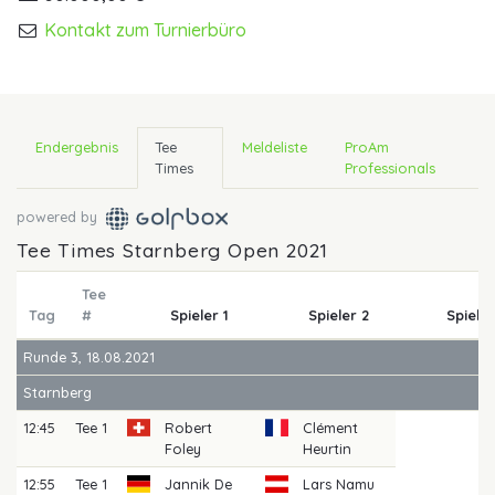
Kontakt zum Turnierbüro
Endergebnis
Tee
Meldeliste
ProAm
Times
Professionals
powered by
Tee Times Starnberg Open 2021
Tee
Tag
#
Spieler 1
Spieler 2
Spieler
Runde 3, 18.08.2021
Starnberg
12:45
Tee 1
Robert
Clément
Foley
Heurtin
12:55
Tee 1
Jannik De
Lars Namu