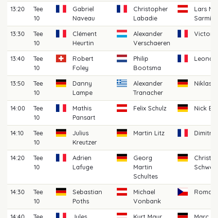
13:20
Tee
Gabriel
Christopher
Lars N
10
Naveau
Labadie
Sarmini
13:30
Tee
Clément
Alexander
Victor 
10
Heurtin
Verschaeren
13:40
Tee
Robert
Philip
Leonar
10
Foley
Bootsma
13:50
Tee
Danny
Alexander
Niklas 
10
Lampe
Tranacher
14:00
Tee
Mathis
Felix Schulz
Nick B
10
Pansart
14:10
Tee
Julius
Martin Litz
Dimitri
10
Kreutzer
14:20
Tee
Adrien
Georg
Christia
10
Lafuge
Martin
Schwar
Schultes
14:30
Tee
Sebastian
Michael
Roman 
10
Poths
Vonbank
14:40
Tee
Jules
Kurt Mayr
Marc H