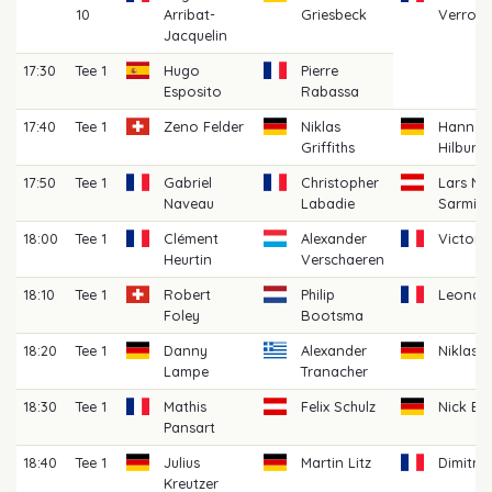
10
Arribat-
Griesbeck
Verroug
Jacquelin
17:30
Tee 1
Hugo
Pierre
Esposito
Rabassa
17:40
Tee 1
Zeno Felder
Niklas
Hannes
Griffiths
Hilburg
17:50
Tee 1
Gabriel
Christopher
Lars N
Naveau
Labadie
Sarmini
18:00
Tee 1
Clément
Alexander
Victor 
Heurtin
Verschaeren
18:10
Tee 1
Robert
Philip
Leonar
Foley
Bootsma
18:20
Tee 1
Danny
Alexander
Niklas 
Lampe
Tranacher
18:30
Tee 1
Mathis
Felix Schulz
Nick B
Pansart
18:40
Tee 1
Julius
Martin Litz
Dimitri
Kreutzer