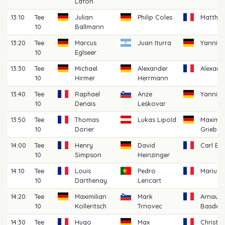
Lafon
13:10
Tee
Julian
Philip Coles
Matthe
10
Ballmann
13:20
Tee
Marcus
Juan Iturra
Yannick
10
Eglseer
13:30
Tee
Michael
Alexander
Alexand
10
Hirmer
Herrmann
13:40
Tee
Raphael
Anze
Yannik
10
Denais
Leskovar
13:50
Tee
Thomas
Lukas Lipold
Maximil
10
Dorier
Grieb
14:00
Tee
Henry
David
Carl Be
10
Simpson
Heinzinger
14:10
Tee
Louis
Pedro
Marius 
10
Darthenay
Lencart
14:20
Tee
Maximilian
Mark
Arnaud
10
Kolleritsch
Trnovec
Basdev
14:30
Tee
Hugo
Max
Christia