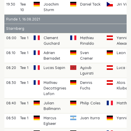
19:30
Tee
Joachim
Daniel Tack
Jiri Vik
10
Sturm
Runde 1, 16.08.2021
Starnberg
08:00
Tee 1
Clement
Mathieu
Yannik
Guichard
Rinaldo
Alexand
08:10
Tee 1
Adrien
Sven
Leon Br
Bernadet
Cremer
08:20
Tee 1
Lucas Sapin
Ayoub
Luca D
Lguirati
08:30
Tee 1
Mathieu
Dennis
Alois
Decottignies
Fuchs
Kluiben
Lafon
08:40
Tee 1
Julian
Philip Coles
Matthe
Ballmann
08:50
Tee 1
Marcus
Juan Iturra
Yannick
Eglseer