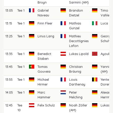
Bruyn
Sarmini (AM)
13:05
Tee 1
Gabriel
Brandon
Timo
Naveau
Dietzel
Vahlen
13:15
Tee 1
Finn Fleer
Mathias
Luca Ga
Gunzel
13:25
Tee 1
Linus Lang
Mathieu
Georg M
Decottignies
Schulte
Lafon
13:35
Tee 1
Benedict
Lukas Lipold
Ayoub L
Staben
13:45
Tee 1
Tomas
Christian
Yannick
Gouveia
Bräunig
(AM)
13:55
Tee 1
Michael
Louis
Yente V
Hirmer
Darthenay
Doren
14:05
Tee 1
Marc
Peter
Alexand
Hammer
Melching
Herrma
12:45
Tee
Felix Schulz
Noah Zöller
Lukas G
10
(AM)