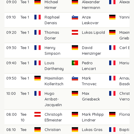
09:00
Tee 1
Michael
Alexander
Alexand
Hirmer
Herrmann
09:10
Tee 1
Raphael
Anze
Yannik
Denais
Leskovar
09:20
Tee 1
Thomas
Lukas Lipold
Maximil
Dorier
Grieb
09:30
Tee 1
Henry
David
Carl Be
Simpson
Heinzinger
09:40
Tee 1
Louis
Pedro
Marius 
Darthenay
Lencart
09:50
Tee 1
Maximilian
Mark
Arnaud
Kolleritsch
Trnovec
Basdev
10:00
Tee 1
Hugo
Max
Christia
Arribat-
Griesbeck
Verroug
Jacquelin
08:00
Tee
Christoph
Mark Philipp
Florian
10
Eßmeister
Lindner
08:10
Tee
Christian
Lukas Gras
Baptist