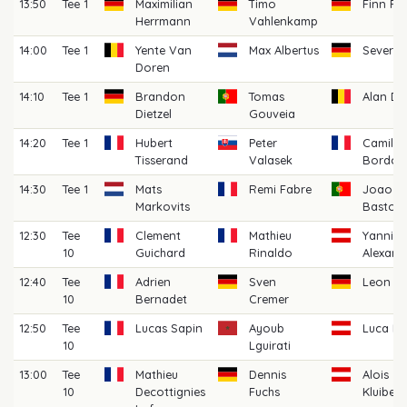
13:50
Tee 1
Maximilian
Timo
Finn Fle
Herrmann
Vahlenkamp
14:00
Tee 1
Yente Van
Max Albertus
Severin 
Doren
14:10
Tee 1
Brandon
Tomas
Alan De
Dietzel
Gouveia
14:20
Tee 1
Hubert
Peter
Camille
Tisserand
Valasek
Bordon
14:30
Tee 1
Mats
Remi Fabre
Joao Pi
Markovits
Basto
12:30
Tee
Clement
Mathieu
Yannik
10
Guichard
Rinaldo
Alexand
12:40
Tee
Adrien
Sven
Leon Br
10
Bernadet
Cremer
12:50
Tee
Lucas Sapin
Ayoub
Luca D
10
Lguirati
13:00
Tee
Mathieu
Dennis
Alois
10
Decottignies
Fuchs
Kluiben