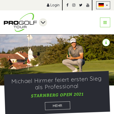
Na
Login
Michael Hirmer feiert ersten Sieg
als Professional
STARNBERG OPEN 2021
MEHR