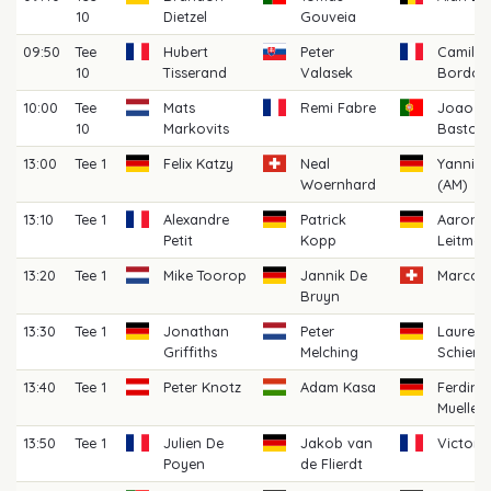
10
Dietzel
Gouveia
09:50
Tee
Hubert
Peter
Camille
10
Tisserand
Valasek
Bordon
10:00
Tee
Mats
Remi Fabre
Joao Pi
10
Markovits
Basto
13:00
Tee 1
Felix Katzy
Neal
Yannick
Woernhard
(AM)
13:10
Tee 1
Alexandre
Patrick
Aaron
Petit
Kopp
Leitman
13:20
Tee 1
Mike Toorop
Jannik De
Marco I
Bruyn
13:30
Tee 1
Jonathan
Peter
Laurenz
Griffiths
Melching
Schierg
13:40
Tee 1
Peter Knotz
Adam Kasa
Ferdina
Mueller
13:50
Tee 1
Julien De
Jakob van
Victor 
Poyen
de Flierdt