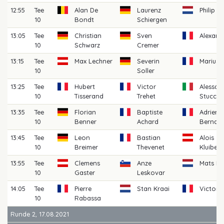
12:55
Tee
Alan De
Laurenz
Philip 
10
Bondt
Schiergen
13:05
Tee
Christian
Sven
Alexand
10
Schwarz
Cremer
13:15
Tee
Max Lechner
Severin
Marius 
10
Soller
13:25
Tee
Hubert
Victor
Alessan
10
Tisserand
Trehet
Stucchi
13:35
Tee
Florian
Baptiste
Adrien
10
Benner
Achard
Bernad
13:45
Tee
Leon
Bastian
Alois
10
Breimer
Thevenet
Kluiben
13:55
Tee
Clemens
Anze
Mats Ma
10
Gaster
Leskovar
14:05
Tee
Pierre
Stan Kraai
Victor 
10
Rabassa
Runde 2, 17.08.2021