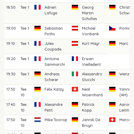
18:50
Tee 1
Adrien
Georg
Christia
Lafuge
Martin
Schwar
Schultes
19:00
Tee 1
Sebastian
Michael
Roman 
Poths
Vonbank
19:10
Tee 1
Jules
Kurt Mayr
Marc H
Coupade
19:20
Tee 1
Antoine
Erwan
Sammarchi
Vieilledent
19:30
Tee 1
Andreas
Alessandro
Wenzel 
Scherer
Stucchi
17:30
Tee
Felix Katzy
Neal
Yannick
10
Woernhard
(AM)
17:40
Tee
Alexandre
Patrick
Aaron
10
Petit
Kopp
Leitman
17:50
Tee
Mike Toorop
Jannik De
Marco I
10
Bruyn