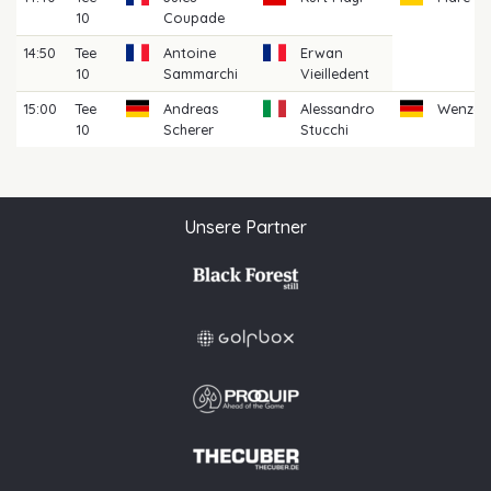
10
Coupade
14:50
Tee
Antoine
Erwan
10
Sammarchi
Vieilledent
15:00
Tee
Andreas
Alessandro
Wenzel 
10
Scherer
Stucchi
Unsere Partner