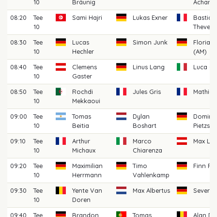
10
Bräunig
Achard
08:20
Tee
Sami Hajri
Lukas Exner
Bastian
10
Thevene
08:30
Tee
Lucas
Simon Junk
Florian G
10
Hechler
(AM)
08:40
Tee
Clemens
Linus Lang
Luca Ga
10
Gaster
08:50
Tee
Rochdi
Jules Gris
Mathias
10
Mekkaoui
09:00
Tee
Tomas
Dylan
Domini
10
Beitia
Boshart
Pietzsch
09:10
Tee
Arthur
Marco
Max Lec
10
Michaux
Chiarenza
09:20
Tee
Maximilian
Timo
Finn Fle
10
Herrmann
Vahlenkamp
09:30
Tee
Yente Van
Max Albertus
Severin 
10
Doren
09:40
Tee
Brandon
Tomas
Alan De