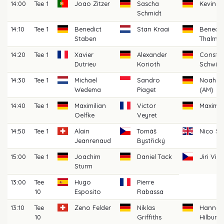
14:00
Tee 1
Joao Zitzer
Sascha
Kevin B
Schmidt
14:10
Tee 1
Benedict
Stan Kraai
Benedik
Staben
Thalma
14:20
Tee 1
Xavier
Alexander
Constan
Dutrieu
Korioth
Schwier
14:30
Tee 1
Michael
Sandro
Noah Zö
Wedema
Piaget
(AM)
14:40
Tee 1
Maximilian
Victor
Maximil
Oelfke
Veyret
14:50
Tee 1
Alain
Tomáš
Nico St
Jeanrenaud
Bystřický
15:00
Tee 1
Joachim
Daniel Tack
Jiri Vik
Sturm
13:00
Tee
Hugo
Pierre
10
Esposito
Rabassa
13:10
Tee
Zeno Felder
Niklas
Hannes
10
Griffiths
Hilburg