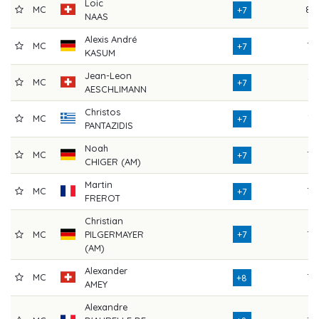
Loic
MC
80
+7
NAAS
Alexis André
MC
75
+7
KASUM
Jean-Leon
MC
74
+7
AESCHLIMANN
Christos
MC
74
+7
PANTAZIDIS
Noah
MC
75
+7
CHIGER (AM)
Martin
MC
77
+7
FREROT
Christian
MC
PILGERMAYER
+7
77
(AM)
Alexander
MC
73
+8
AMEY
Alexandre