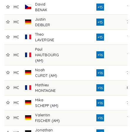
David
MC
76
+15
BENAK
Justin
MC
79
+15
DEIBLER
Theo
MC
72
+15
LAVERGNE
Paul
MC
HAUTBOURG
+16
77
(AM)
Noah
MC
78
+16
CURDT (AM)
Mathieu
MC
85
+16
MONTAGNE
Mika
MC
79
+16
SCHEPP (AM)
Valentin
MC
77
+16
FISCHER (AM)
Jonathan