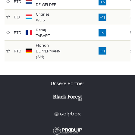
RTD
77
+6
DE GELDER
Charles
DQ
82
+11
WEIS
Rémy
RTD
54
+9
TABART
Florian
RTD
DEPPERMANN
+11
39
(AM)
Unsere Partner