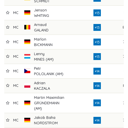
SCHMIDT
Jenson
MC
81
+13
WHITING
Arnaud
MC
80
+13
GALAND
Marlon
MC
79
+13
BICKMANN
Lenny
MC
79
+13
MINES (AM)
Petr
MC
81
+14
POLOLANIK (AM)
Adrian
MC
84
+14
KACZALA
Martin Maximilian
MC
GRÜNDEMANN
+14
79
(AM)
Jakob Baha
MC
78
+14
NORDSTROM