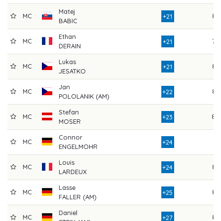
Matej
MC
84
+21
BABIC
Ethan
MC
78
+21
DERAIN
Lukas
MC
82
+21
JESATKO
Jan
MC
84
+22
POLOLANIK (AM)
Stefan
MC
80
+23
MOSER
Connor
MC
74
+24
ENGELMOHR
Louis
MC
82
+24
LARDEUX
Lasse
MC
87
+25
FALLER (AM)
Daniel
MC
84
+27