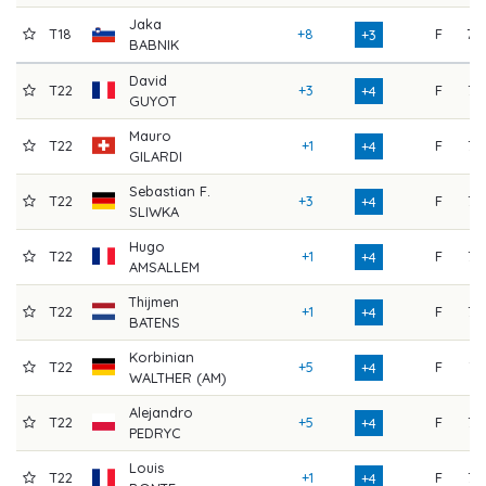
Jaka
T18
+8
F
70
+3
BABNIK
David
T22
+3
F
75
+4
GUYOT
Mauro
T22
+1
F
73
+4
GILARDI
Sebastian F.
T22
+3
F
73
+4
SLIWKA
Hugo
T22
+1
F
75
+4
AMSALLEM
Thijmen
T22
+1
F
75
+4
BATENS
Korbinian
T22
+5
F
71
+4
WALTHER (AM)
Alejandro
T22
+5
F
72
+4
PEDRYC
Louis
T22
+1
F
72
+4