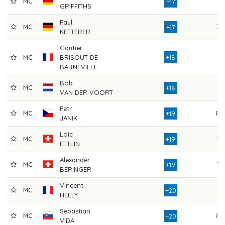
MC
81
+17
GRIFFITHS
Paul
MC
79
+17
KETTERER
Gautier
MC
BRISOUT DE
+18
81
BARNEVILLE
Bob
MC
81
+18
VAN DER VOORT
Petr
MC
80
+19
JANIK
Loic
MC
77
+19
ETTLIN
Alexander
MC
77
+19
BERINGER
Vincent
MC
81
+20
HELLY
Sebastian
MC
85
+20
VIDA