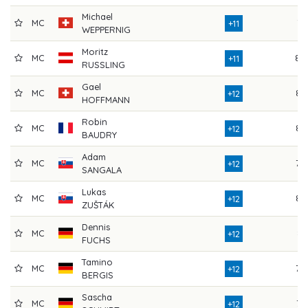
Michael
MC
74
+11
WEPPERNIG
Moritz
MC
80
+11
RUSSLING
Gael
MC
85
+12
HOFFMANN
Robin
MC
82
+12
BAUDRY
Adam
MC
79
+12
SANGALA
Lukas
MC
82
+12
ZUŠTÁK
Dennis
MC
81
+12
FUCHS
Tamino
MC
78
+12
BERGIS
Sascha
MC
75
+12