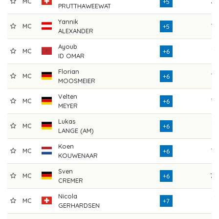
MC
78
+5
PRUTTHAWEEWAT
Yannik
MC
76
+5
ALEXANDER
Ayoub
MC
71
+6
ID OMAR
Florian
MC
76
+6
MOOSMEIER
Velten
MC
77
+6
MEYER
Lukas
MC
74
+6
LANGE (AM)
Koen
MC
73
+6
KOUWENAAR
Sven
MC
79
+6
CREMER
Nicola
MC
74
+7
GERHARDSEN