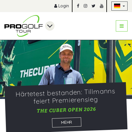
Na
Login
Härtetest bestanden: Tillmanns
feiert Premierensieg
THE CUBER OPEN 2026
MEHR