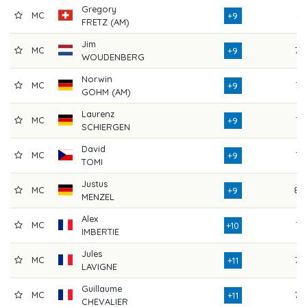
Gregory
MC
81
+9
FRETZ (AM)
Jim
MC
78
+9
WOUDENBERG
Norwin
MC
76
+9
GOHM (AM)
Laurenz
MC
75
+9
SCHIERGEN
David
MC
73
+9
TOMI
Justus
MC
80
+9
MENZEL
Alex
MC
76
+10
IMBERTIE
Jules
MC
79
+11
LAVIGNE
Guillaume
MC
78
+11
CHEVALIER