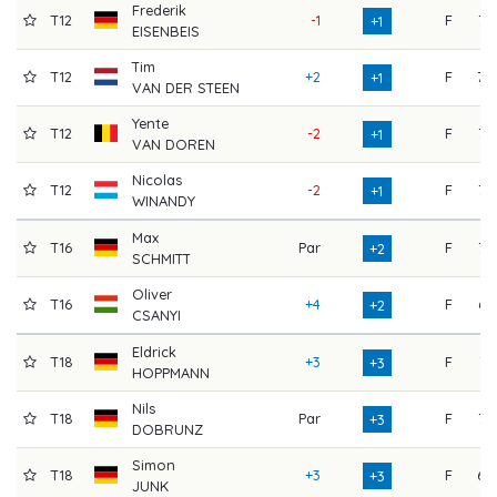
Frederik
T12
-1
F
73
+1
EISENBEIS
Tim
T12
+2
F
70
+1
VAN DER STEEN
Yente
T12
-2
F
72
+1
VAN DOREN
Nicolas
T12
-2
F
76
+1
WINANDY
Max
T16
Par
F
75
+2
SCHMITT
Oliver
T16
+4
F
67
+2
CSANYI
Eldrick
T18
+3
F
71
+3
HOPPMANN
Nils
T18
Par
F
75
+3
DOBRUNZ
Simon
T18
+3
F
69
+3
JUNK