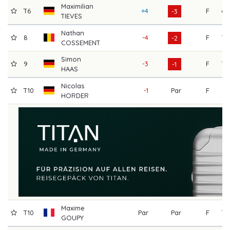
Maximilian
T6
+4
F
67
-3
TIEVES
Nathan
8
-4
F
73
-2
COSSEMENT
Simon
9
-3
F
72
-1
HAAS
Nicolas
T10
-1
Par
F
74
HORDER
Maxime
T10
Par
Par
F
73
GOUPY