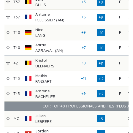
T37
+5
F
74
+9
BUIJS
Antoine
T37
+5
F
76
+9
PELLISSIER (AM)
Nico
T40
+9
F
71
+10
LANG
Aarav
T40
+7
F
71
+10
AGRAWAL (AM)
Kristof
42
+10
F
71
+11
ULENAERS
Mathis
T43
+11
F
74
+12
PANSART
Antoine
T43
+9
F
73
+12
BACHELIER
CUT: TOP 40 PROFESSIONALS AND TIES (PLUS A
Julien
MC
79
+5
LEBRERE
Jordan