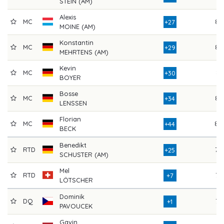
STEIN (AM)
Alexis
MC
85
+27
MOINE (AM)
Konstantin
MC
85
+29
MEHRTENS (AM)
Kevin
MC
81
+30
BOYER
Bosse
MC
84
+34
LENSSEN
Florian
MC
88
+44
BECK
Benedikt
RTD
78
+25
SCHUSTER (AM)
Mel
RTD
76
+7
LÖTSCHER
Dominik
DQ
72
+1
PAVOUCEK
Gavin