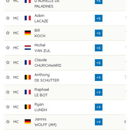
MC
D'AURELLE DE
+8
77
PALADINES
Aubin
MC
75
+8
LACAZE
Bill
MC
75
+8
KOCH
Michel
MC
76
+8
VAN ZIJL
Claude
MC
77
+8
CHURCHWARD
Anthony
MC
79
+9
DE SCHUTTER
Raphael
MC
75
+9
LE BOT
Ryan
MC
81
+9
LUNDH
Jannis
MC
80
+9
WOLFF (AM)