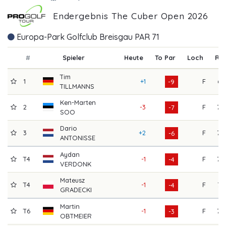
Endergebnis The Cuber Open 2026
Europa-Park Golfclub Breisgau PAR 71
#
Spieler
Heute
To Par
Loch
R1
Tim
1
+1
F
67
-9
TILLMANNS
Ken-Marten
2
-3
F
70
-7
SOO
Dario
3
+2
F
70
-6
ANTONISSE
Aydan
T4
-1
F
70
-4
VERDONK
Mateusz
T4
-1
F
72
-4
GRADECKI
Martin
T6
-1
F
70
-3
OBTMEIER