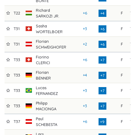
BONTE
Richard
T22
+6
F
73
+4
SARKOZI JR.
Sasha
T31
+3
F
75
+6
WORTELBOER
Florian
T31
+2
F
75
+6
SCHWEIGHOFER
Fiorino
T33
+6
F
73
+7
CLERICI
Florian
T33
+4
F
71
+7
BENNER
Lucas
T33
+3
F
75
+7
FERNANDEZ
Philipp
T33
+3
F
77
+7
MACIONGA
Paul
T37
+6
F
77
+9
SCHEBESTA
Lars