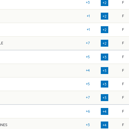
+3
F
+2
+1
F
+2
+1
F
+2
LE
+7
F
+2
+5
F
+3
+4
F
+3
+5
F
+3
+7
F
+3
+6
F
+4
INES
+3
F
+4