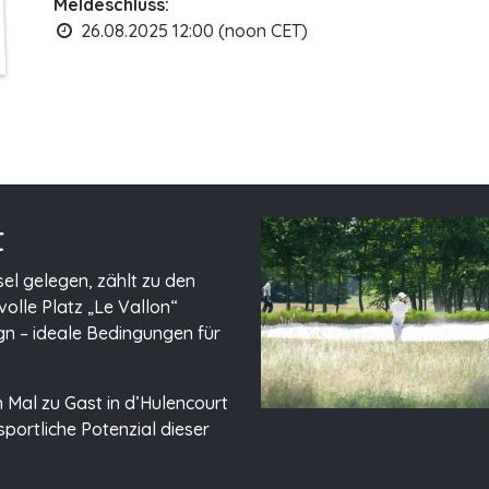
Meldeschluss:
26.08.2025 12:00 (noon CET)
t
sel gelegen, zählt zu den
olle Platz „Le Vallon“
gn – ideale Bedingungen für
n Mal zu Gast in d’Hulencourt
sportliche Potenzial dieser