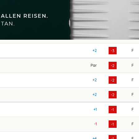
+2
F
-3
Par
F
-2
+2
F
-2
+2
F
-2
+1
F
-1
-1
F
-1
+4
F
-1