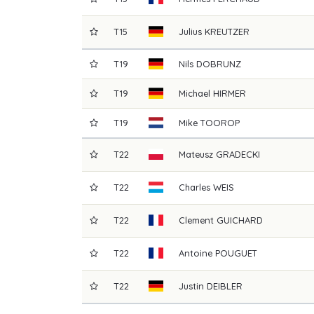
T15
Julius
KREUTZER
T19
Nils
DOBRUNZ
T19
Michael
HIRMER
T19
Mike
TOOROP
T22
Mateusz
GRADECKI
T22
Charles
WEIS
T22
Clement
GUICHARD
T22
Antoine
POUGUET
T22
Justin
DEIBLER