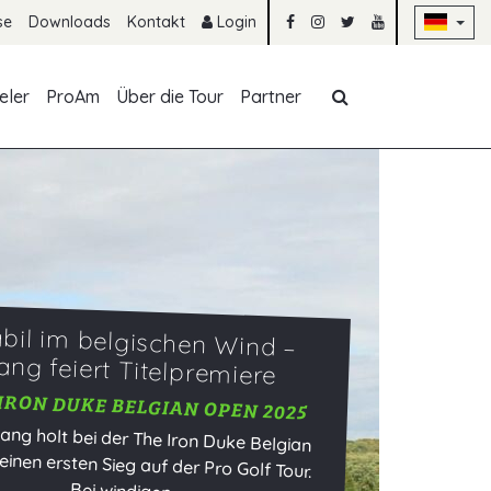
Na
se
Downloads
Kontakt
Login
Navigation übe
eler
ProAm
Über die Tour
Partner
abil im belgischen Wind –
ang feiert Titelpremiere
IRON DUKE BELGIAN OPEN 2025
Lang holt bei der The Iron Duke Belgian
inen ersten Sieg auf der Pro Golf Tour.