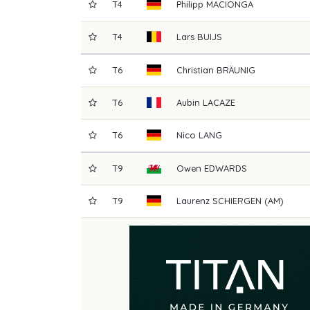
T4
Philipp
MACIONGA
T4
Lars
BUIJS
T6
Christian
BRÄUNIG
T6
Aubin
LACAZE
T6
Nico
LANG
T9
Owen
EDWARDS
T9
Laurenz
SCHIERGEN (AM)