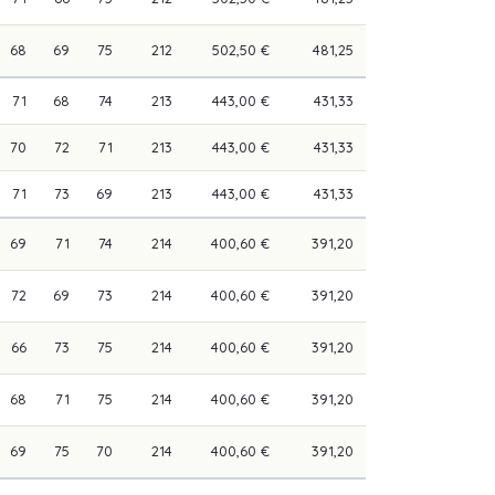
68
69
75
212
502,50 €
481,25
71
68
74
213
443,00 €
431,33
70
72
71
213
443,00 €
431,33
71
73
69
213
443,00 €
431,33
69
71
74
214
400,60 €
391,20
72
69
73
214
400,60 €
391,20
66
73
75
214
400,60 €
391,20
68
71
75
214
400,60 €
391,20
69
75
70
214
400,60 €
391,20