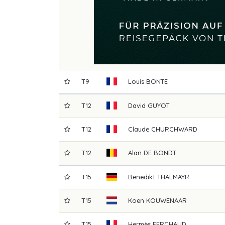
T9
Louis
BONTE
T12
David
GUYOT
T12
Claude
CHURCHWARD
T12
Alan
DE BONDT
T15
Benedikt
THALMAYR
T15
Koen
KOUWENAAR
T15
Hermès
FERCHAUD