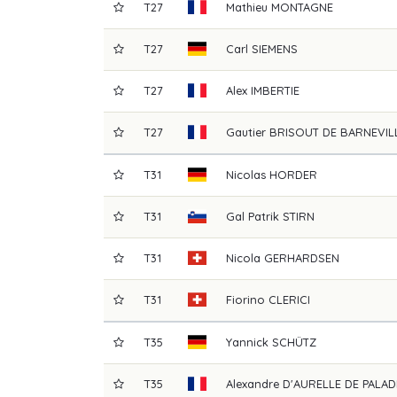
T27
Mathieu
MONTAGNE
T27
Carl
SIEMENS
T27
Alex
IMBERTIE
T27
Gautier
BRISOUT DE BARNEVIL
T31
Nicolas
HORDER
T31
Gal Patrik
STIRN
T31
Nicola
GERHARDSEN
T31
Fiorino
CLERICI
T35
Yannick
SCHÜTZ
T35
Alexandre
D'AURELLE DE PALAD