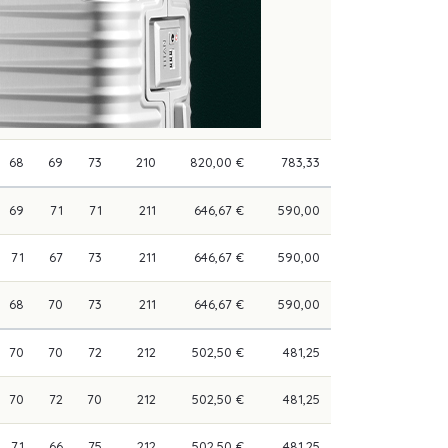
68
69
73
210
820,00 €
783,33
69
71
71
211
646,67 €
590,00
71
67
73
211
646,67 €
590,00
68
70
73
211
646,67 €
590,00
70
70
72
212
502,50 €
481,25
70
72
70
212
502,50 €
481,25
71
66
75
212
502,50 €
481,25