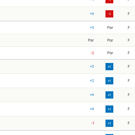
+4
F
-1
+3
Par
F
Par
Par
F
-2
Par
F
+3
F
+1
+2
F
+1
+4
F
+1
+4
F
+1
-1
F
+1