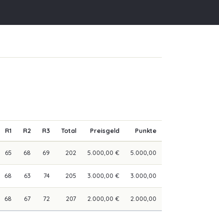
R1
R2
R3
Total
Preisgeld
Punkte
65
68
69
202
5.000,00 €
5.000,00
68
63
74
205
3.000,00 €
3.000,00
68
67
72
207
2.000,00 €
2.000,00