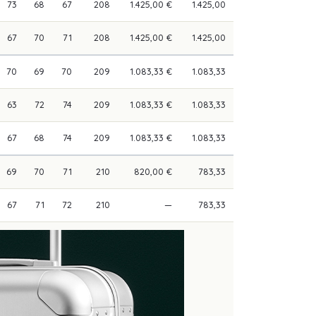
73
68
67
208
1.425,00 €
1.425,00
67
70
71
208
1.425,00 €
1.425,00
70
69
70
209
1.083,33 €
1.083,33
63
72
74
209
1.083,33 €
1.083,33
67
68
74
209
1.083,33 €
1.083,33
69
70
71
210
820,00 €
783,33
67
71
72
210
—
783,33