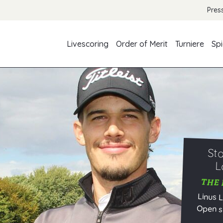
Pres
Livescoring
Order of Merit
Turniere
Spi
St
L
THE 
Linus 
Open se