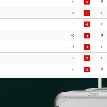
-4
F
-5
Par
F
-5
-1
F
-4
+3
F
-4
+3
F
-4
Par
F
-3
+1
F
-3