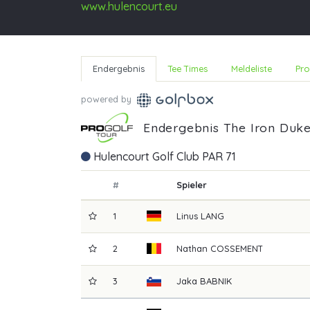
www.hulencourt.eu
Endergebnis
Tee Times
Meldeliste
Pro
powered by
Endergebnis The Iron Duk
Hulencourt Golf Club PAR 71
#
Spieler
1
Linus
LANG
2
Nathan
COSSEMENT
3
Jaka
BABNIK