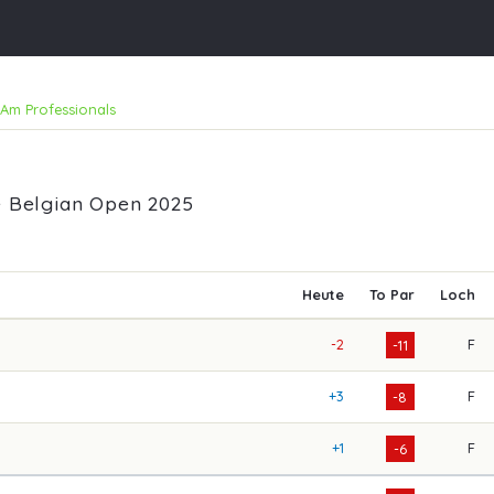
Am Professionals
e Belgian Open 2025
Heute
To Par
Loch
-2
F
-11
+3
F
-8
+1
F
-6