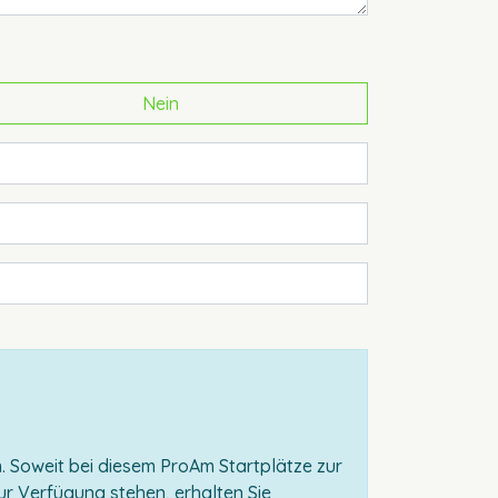
Nein
. Soweit bei diesem ProAm Startplätze zur
ur Verfügung stehen, erhalten Sie