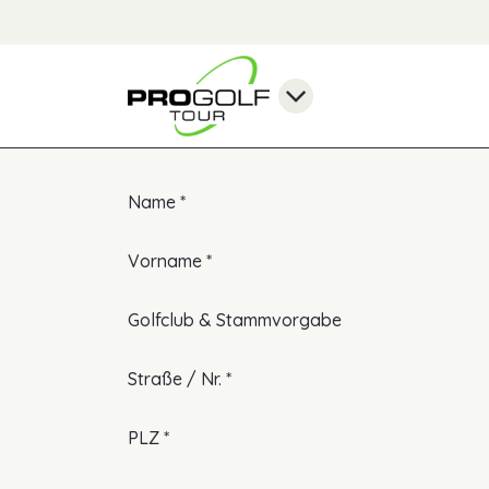
Pflichtfeld
Name
*
Pflichtfeld
Vorname
*
Golfclub & Stammvorgabe
Pflichtfeld
Straße / Nr.
*
Pflichtfeld
PLZ
*