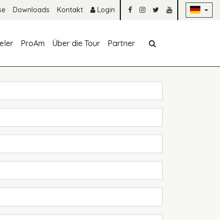
Na
se
Downloads
Kontakt
Login
Navigation übe
eler
ProAm
Über die Tour
Partner