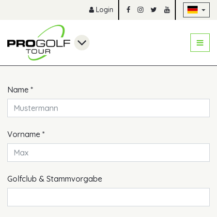
Na
Login
Pflichtfeld
Name
*
Pflichtfeld
Vorname
*
Golfclub & Stammvorgabe