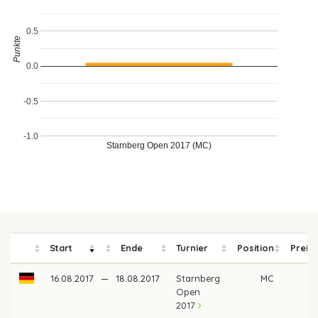
0.5
Punkte
0.0
-0.5
-1.0
Starnberg Open 2017 (MC)
Start
Ende
Turnier
Position
Preis
16.08.2017
—
18.08.2017
Starnberg
MC
Open
2017