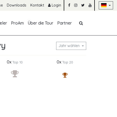
Na
se
Downloads
Kontakt
Login
Navigation übe
eler
ProAm
Über die Tour
Partner
vy
Jahr wählen
0x
0x
Top 10
Top 20