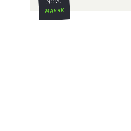
Novy
MAREK