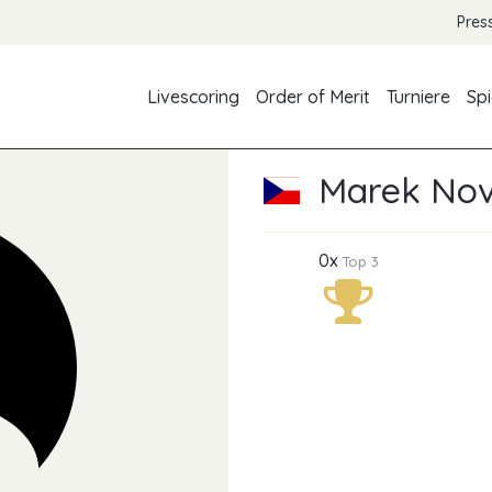
Pres
Livescoring
Order of Merit
Turniere
Spi
Marek No
0x
Top 3