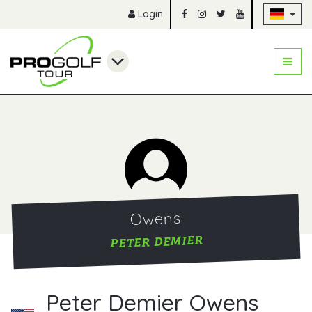
Na
Login
Owens
PETER DEMIER
Peter Demier Owens