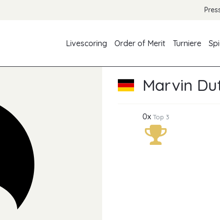
Pres
Livescoring
Order of Merit
Turniere
Spi
Marvin Du
0x
Top 3