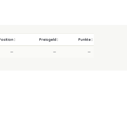
Position
Preisgeld
Punkte
—
—
—