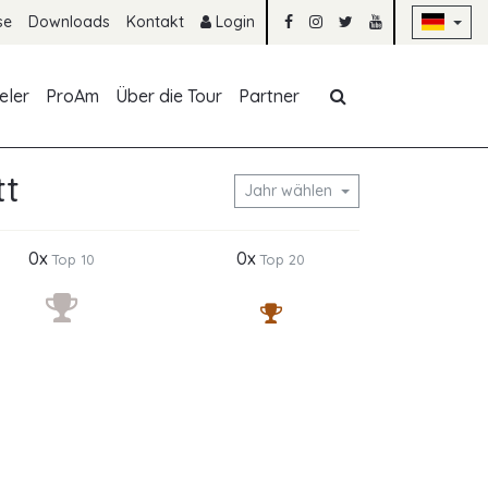
Na
se
Downloads
Kontakt
Login
Navigation übe
eler
ProAm
Über die Tour
Partner
tt
Jahr wählen
0x
0x
Top 10
Top 20