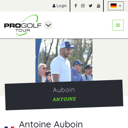
Na
Login
Auboin
ANTOINE
Antoine Auboin