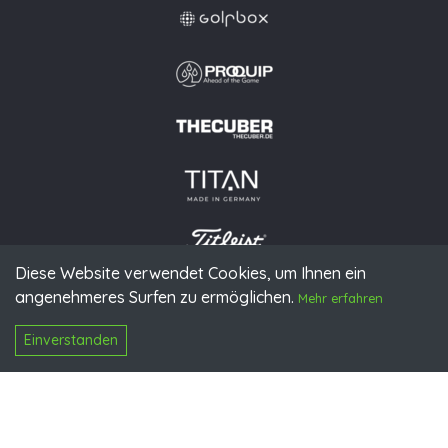
Diese Website verwendet Cookies, um Ihnen ein
angenehmeres Surfen zu ermöglichen.
© 2026 PGAoG
Mehr erfahren
Impressum
Datenschutz
Presse
Downloads
Kontakt
N
Login
Einverstanden