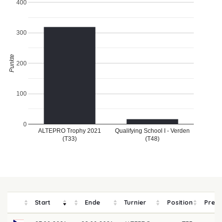
400
300
Punkte
200
100
0
ALTEPRO Trophy 2021
Qualifying School I - Verden
(T33)
(T48)
Start
Ende
Turnier
Position
Preis