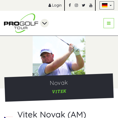
Na
Login
Novak
VITEK
Vitek Novak (AM)