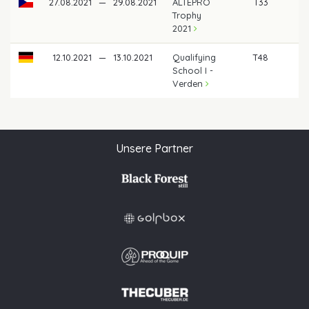
27.08.2021
—
29.08.2021
ALTEPRO
T33
Trophy
2021
12.10.2021
—
13.10.2021
Qualifying
T48
School I -
Verden
Unsere Partner