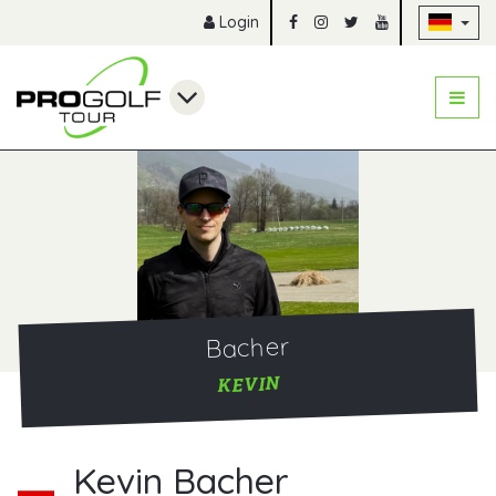
Na
Login
Bacher
KEVIN
Kevin Bacher