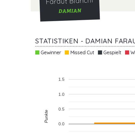
Faraut Blanchi
DAMIAN
STATISTIKEN - DAMIAN FARA
Gewinner
Missed Cut
Gespielt
Wi
1.5
1.0
0.5
Punkte
0.0