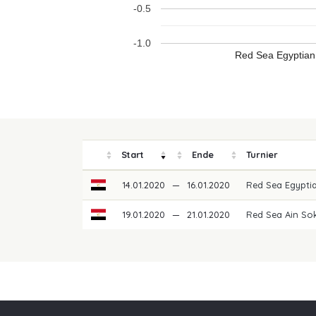
-0.5
-1.0
Red Sea Egyptian
Start
Ende
Turnier
14.01.2020
—
16.01.2020
Red Sea Egypti
19.01.2020
—
21.01.2020
Red Sea Ain So
Unsere Partner