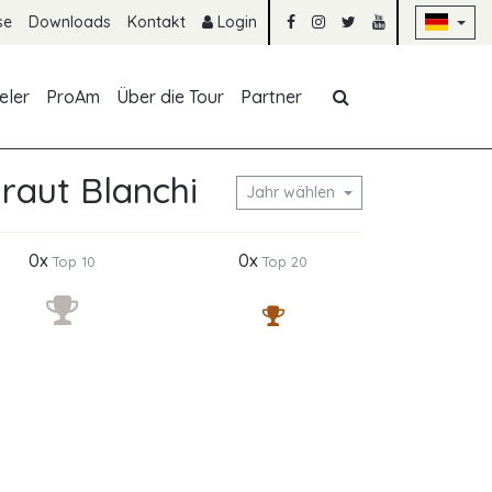
Na
se
Downloads
Kontakt
Login
Navigation übe
eler
ProAm
Über die Tour
Partner
raut Blanchi
Jahr wählen
0x
0x
Top 10
Top 20