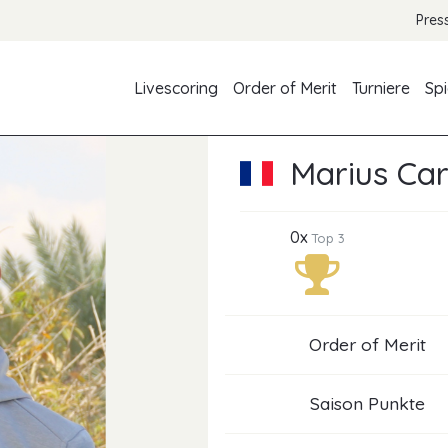
Pres
Livescoring
Order of Merit
Turniere
Spi
Marius Ca
0x
Top 3
Order of Merit
Saison Punkte