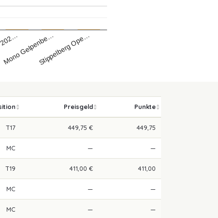
n 202…
Stippelberg Ope…
Mono Gelpenbe…
ition
Preisgeld
Punkte
T17
449,75 €
449,75
MC
—
—
T19
411,00 €
411,00
MC
—
—
MC
—
—