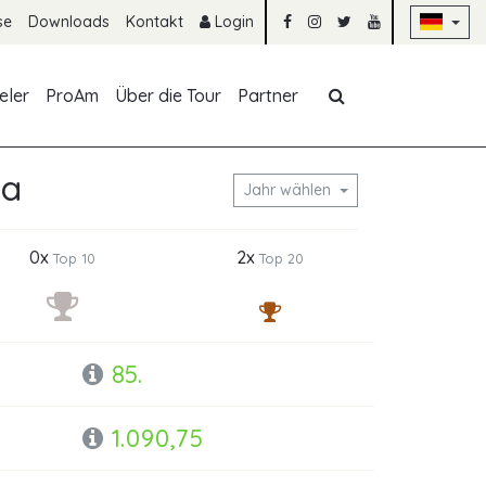
Na
se
Downloads
Kontakt
Login
Navigation übe
eler
ProAm
Über die Tour
Partner
ra
Jahr wählen
0x
2x
Top 10
Top 20
85.
1.090,75