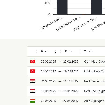
100
0
Golf Mad Open…
Red Sea 
Red Sea Ain So…
Lykia Links Ope…
Start
Ende
Turnier
22.02.2025
—
25.02.2025
Golf Mad Ope
26.02.2025
—
28.02.2025
Lykia Links O
11.03.2025
—
13.03.2025
Red Sea Ain 
16.03.2025
—
18.03.2025
Red Sea Egypt
25.03.2025
—
27.03.2025
Zala Springs