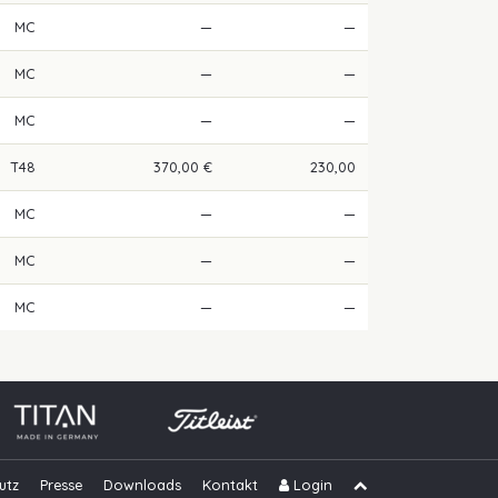
MC
—
—
MC
—
—
MC
—
—
T48
370,00 €
230,00
MC
—
—
MC
—
—
MC
—
—
utz
Presse
Downloads
Kontakt
Login
Navigation übe