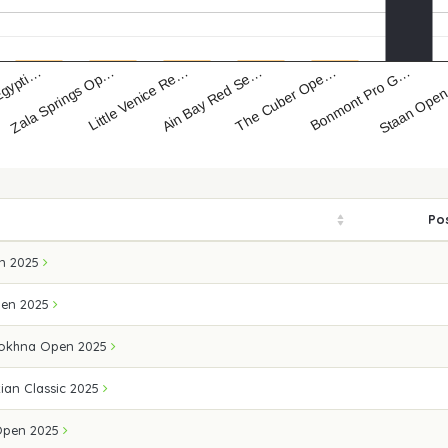
Egypti…
Ain Bay Red Se…
Staan Ope
Little Venice Re…
Bonmont Pro G…
Zala Springs Op…
The Cuber Ope…
Pos
n 2025
pen 2025
Sokhna Open 2025
ian Classic 2025
 Open 2025