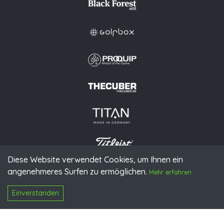
Diese Website verwendet Cookies, um Ihnen ein
angenehmeres Surfen zu ermöglichen.
© 2026 PGAoG
Mehr erfahren
Impressum
Datenschutz
Presse
Downloads
Kontakt
N
Login
Einverstanden