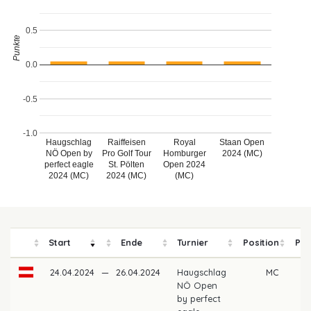
0.5
Punkte
0.0
-0.5
-1.0
Haugschlag
Raiffeisen
Royal
Staan Open
NÖ Open by
Pro Golf Tour
Homburger
2024 (MC)
perfect eagle
St. Pölten
Open 2024
2024 (MC)
2024 (MC)
(MC)
Start
Ende
Turnier
Position
Pre
24.04.2024
—
26.04.2024
Haugschlag
MC
NÖ Open
by perfect