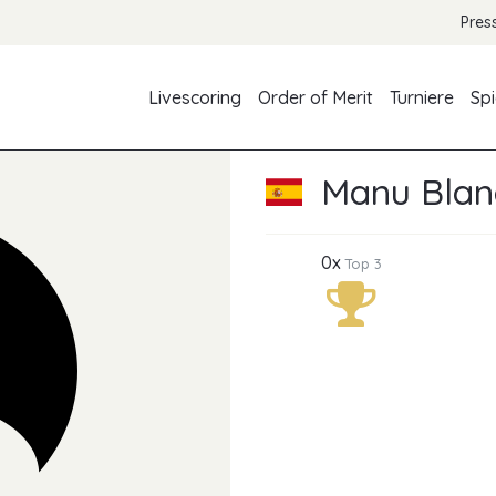
Pres
Livescoring
Order of Merit
Turniere
Spi
Manu Blan
0x
Top 3