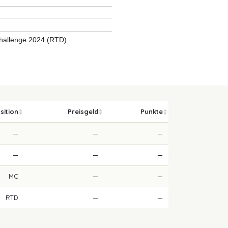
hallenge 2024 (RTD)
sition
Preisgeld
Punkte
—
—
—
—
—
—
MC
—
—
RTD
—
—