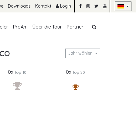
Na
se
Downloads
Kontakt
Login
Navigation übe
eler
ProAm
Über die Tour
Partner
co
Jahr wählen
0x
0x
Top 10
Top 20