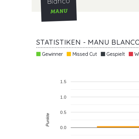
Blanco
MANU
STATISTIKEN - MANU BLANC
Gewinner
Missed Cut
Gespielt
Wi
1.5
1.0
0.5
Punkte
0.0