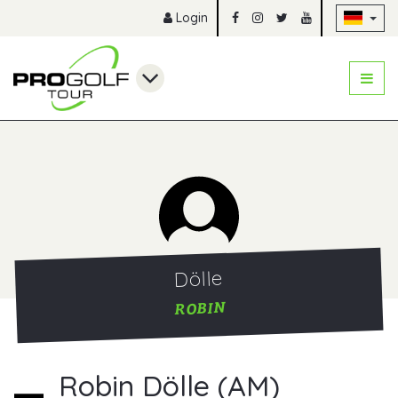
Na
Login
Dölle
ROBIN
Robin Dölle (AM)