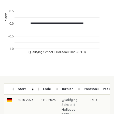
0.5
Punkte
0.0
-0.5
-1.0
Qualifying School II Holledau 2023 (RTD)
Start
Ende
Turnier
Position
Preisg
10.10.2023
—
11.10.2023
Qualifying
RTD
School II
Holledau