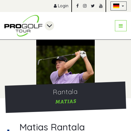
Na
Login
Rantala
MATIAS
Matias Rantala