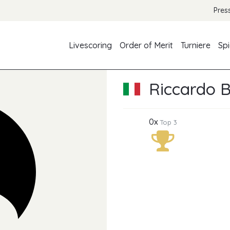
Pres
Livescoring
Order of Merit
Turniere
Spi
Riccardo B
0x
Top 3