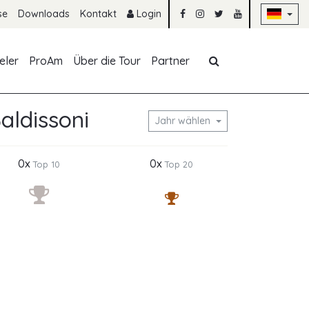
Na
se
Downloads
Kontakt
Login
Navigation übe
eler
ProAm
Über die Tour
Partner
aldissoni
Jahr wählen
0x
0x
Top 10
Top 20