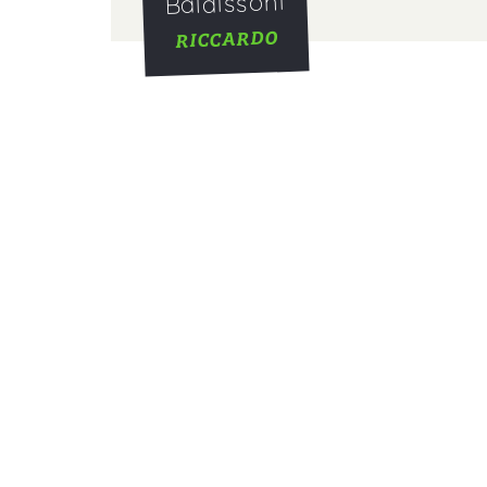
Baldissoni
RICCARDO