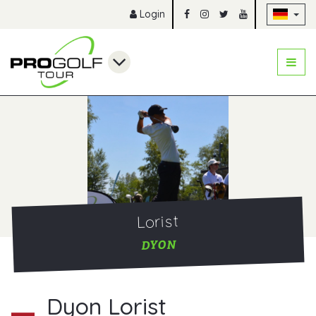
Na
Login
Lorist
DYON
Dyon Lorist