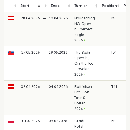
Start
Ende
Turnier
Position
Pre
28.04.2026
—
30.04.2026
Haugschlag
MC
NÖ Open
by perfect
eagle
2026
27.05.2026
—
29.05.2026
The Sedin
T34
3
Open by
On the Tee
Slovakia
2026
02.06.2026
—
04.06.2026
Raiffeisen
T61
Pro Golf
Tour St.
Pölten
2026
01.07.2026
—
03.07.2026
Gradi
MC
Polish