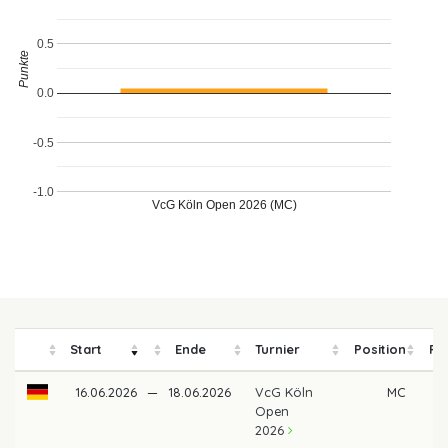
0.5
Punkte
0.0
-0.5
-1.0
VcG Köln Open 2026 (MC)
Start
Ende
Turnier
Position
Pr
16.06.2026
—
18.06.2026
VcG Köln
MC
Open
2026