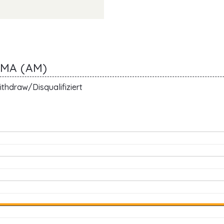
AMA (AM)
thdraw/Disqualifiziert