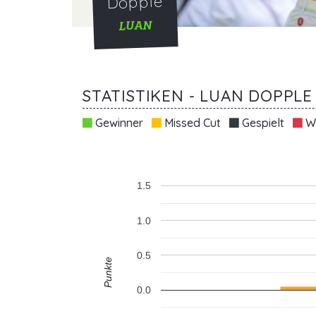
Dopple
LUAN
STATISTIKEN - LUAN DOPPLE
Gewinner
Missed Cut
Gespielt
Wi
1.5
1.0
0.5
Punkte
0.0