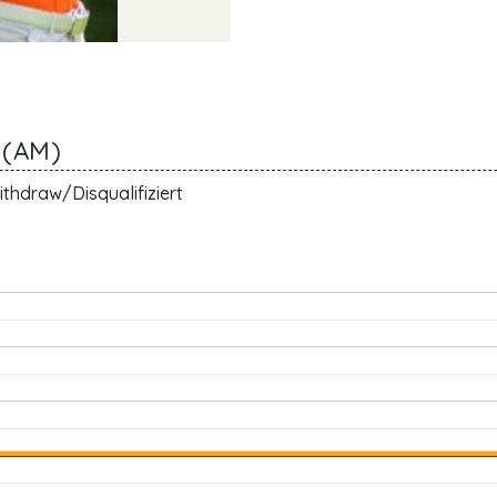
 (AM)
thdraw/Disqualifiziert