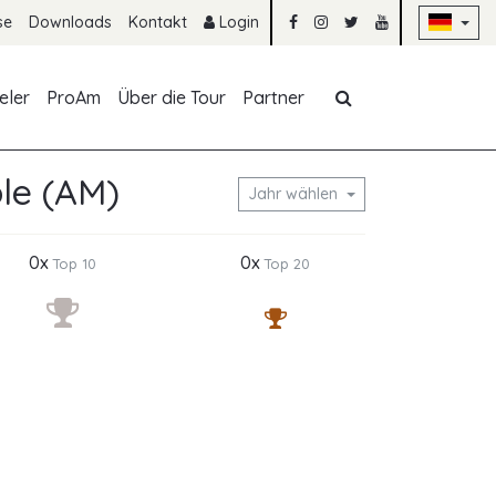
Na
se
Downloads
Kontakt
Login
Navigation übe
eler
ProAm
Über die Tour
Partner
le (AM)
Jahr wählen
0x
0x
Top 10
Top 20