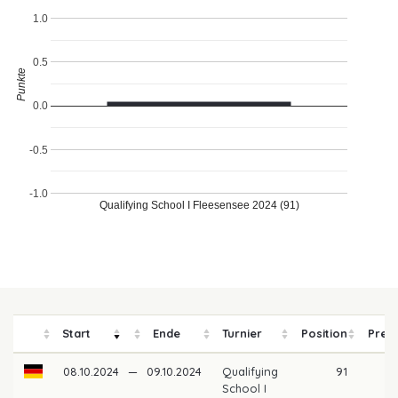
1.0
0.5
Punkte
0.0
-0.5
-1.0
Qualifying School I Fleesensee 2024 (91)
Start
Ende
Turnier
Position
Preis
08.10.2024
—
09.10.2024
Qualifying
91
School I