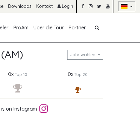
Na
se
Downloads
Kontakt
Login
Navigation übe
eler
ProAm
Über die Tour
Partner
 (AM)
Jahr wählen
0x
0x
Top 10
Top 20
 is on Instagram