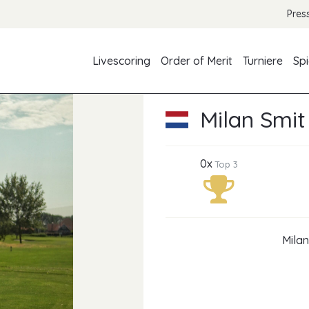
Pres
Livescoring
Order of Merit
Turniere
Spi
Milan Smit
0x
Top 3
Milan