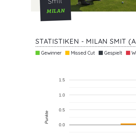
Smit
MILAN
STATISTIKEN - MILAN SMIT (
Gewinner
Missed Cut
Gespielt
Wi
1.5
1.0
0.5
Punkte
0.0