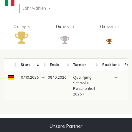
Jahr wählen
0x
0x
0x
Top 3
Top 10
Top 20
Start
Ende
Turnier
Position
Pre
07.10.2026
—
08.10.2026
Qualifying
—
School II
Reischenhof
2026
Unsere Partner