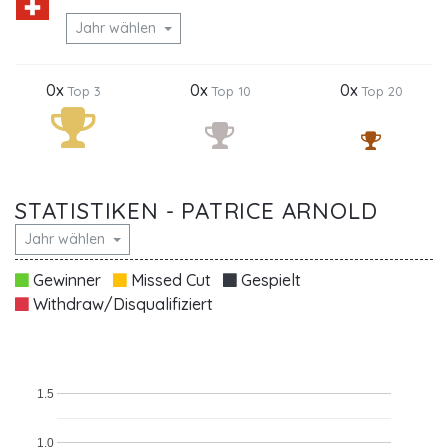
Jahr wählen
0x
0x
0x
Top 3
Top 10
Top 20
STATISTIKEN - PATRICE ARNOLD
Jahr wählen
Gewinner
Missed Cut
Gespielt
Withdraw/Disqualifiziert
1.5
1.0