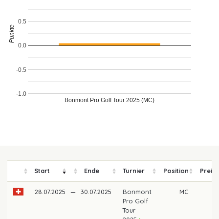
0.5
Punkte
0.0
-0.5
-1.0
Bonmont Pro Golf Tour 2025 (MC)
Start
Ende
Turnier
Position
Preis
28.07.2025
—
30.07.2025
Bonmont
MC
Pro Golf
Tour