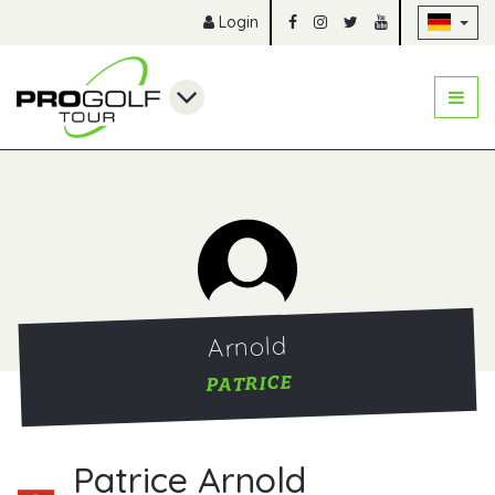
Na
Login
Arnold
PATRICE
Patrice Arnold