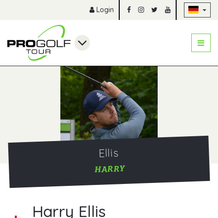
Na
Login
Ellis
HARRY
Harry Ellis