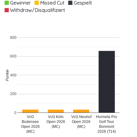
Gewinner
Missed Cut
Gespielt
Withdraw/Disqualifiziert
800
600
Punkte
400
200
0
VcG
VcG Köln
VcG Neuhof
Hormeta Pro
Bodensee
Open 2026
Open 2026
Golf Tour
Open 2026
(MC)
(MC)
Bonmont
(MC)
2026 (T14)